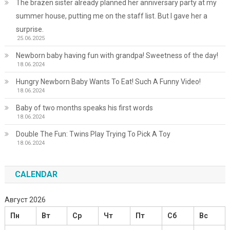
The brazen sister already planned her anniversary party at my
summer house, putting me on the staff list. But I gave her a
surprise.
25.06.2025
Newborn baby having fun with grandpa! Sweetness of the day!
18.06.2024
Hungry Newborn Baby Wants To Eat! Such A Funny Video!
18.06.2024
Baby of two months speaks his first words
18.06.2024
Double The Fun: Twins Play Trying To Pick A Toy
18.06.2024
CALENDAR
Август 2026
Пн
Вт
Ср
Чт
Пт
Сб
Вс