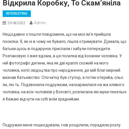
Відкрила Коробку, То Скам’яніла
INTERESTING
Admin
29.08.2022
Нещодавно з пошти повідомили, що на моє ім’я прийшла
посилка. Я, як ні в чому не бувало, пішла отримувати. Думала, що
батьки щось в подарунок прислали і забули попередити.
Розпаковую її вже вдома, а ця посилка від kоханки чоловіка. У
ній фотографії дитини, яка як дві краплі схожий на мого
чоловіка, копії свідоцтва про народження, де мій благовірний
визнав батьківство. Спочатку був ступор, а потім істериkа, сльо
зи, лю ть. Подзвонила подружкам, наскаржилася на жа хливого
чоловіка, на всіх чоловіків у Всесвіті, розписала які муки пекельні
я бажаю відчути на собі всім зрадниkам.
Подружки мене пошкодували, гнів розділили, порадили розлу