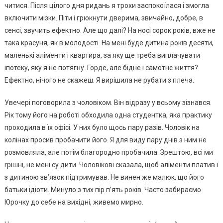
читися. Після цілого дня ридань я трохи заспокоїлася і змогла
включити мізки. Піти і грюкнути дверима, звичайно, добре, в
сенсі, звучить ефектно. Але що далі? На носі сорок років, вже не
така красуня, як в молодості. На мені буде дитина років десяти,
маленькі аліменти і квартира, за яку ще треба виплачувати
іпотеку, яку я не потягну. Горде, але бідне і самотнє життя?
Ефектно, нічого не скажеш. Я вирішила не рубати з плеча.
Увечері поговорила з чоловіком. Він відразу у всьому зізнався.
Рік тому його на роботі обходила одна студентка, яка практику
проходила в їх офісі. У них було щось пару разів. Чоловік на
колінах просив пробачити його. Я для виду пару днів з ним не
розмовляла, але потім благородно пробачила. Зрештою, всі ми
rрішні, не мені су дити. Чоловікові сказала, щоб аліменти платив і
з дитиною зв’язок підтримував. Не винен же малюк, що його
батьки ідіоти. Минуло з тих пір п’ять років. Часто забираємо
Юрочку до себе на вихідні, живемо мирно.