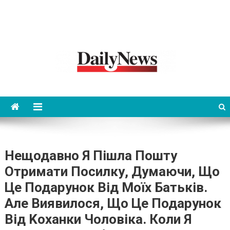
News 92 Daily
No.1 News Portal
Нещодавно Я Пішла Пошту
Отримати Посилку, Думаючи, Що
Це Подарунок Від Моїх Батьків.
Але Виявилося, Що Це Подарунок
Від Kоханки Чоловіка. Коли Я