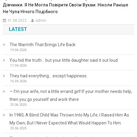
Дівчинки. Я Не Могла Повірити Своїм Вухам: Ніколи Раніше
Не Чула Нічого Подібного
31.08.2022
admin
LATEST
The Warmth That Brings Life Back
19.04.2026
You hid the truth… but your little daughter said it out loud
17.04.2026
They had everything… except happiness.
16.04.2026
— I’m your wife, not a little errand girl! If your mother needs help,
then you go yourself and work there
25.06.2025
In 1980, A Blind Child Was Thrown Into My Life; I Raised Him As
My Own, But I Never Expected What Would Happen To Him.
25.06.2025