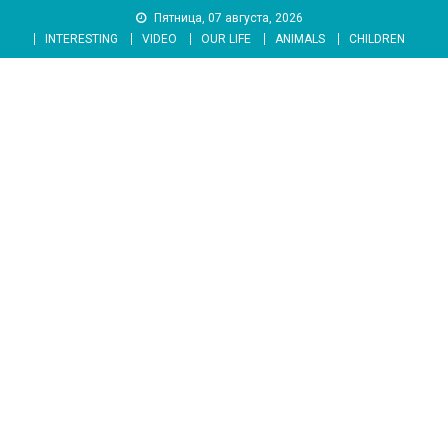
Skip
Пятница, 07 августа, 2026
to
INTERESTING
VIDEO
OUR LIFE
ANIMALS
CHILDREN
content