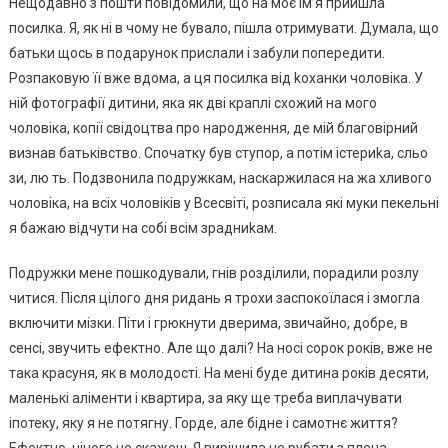
Нещодавно з пошти повідомили, що на моє ім’я прийшла
посилка. Я, як ні в чому не бувало, пішла отримувати. Думала, що
батьки щось в подарунок прислали і забули попередити.
Розпаковую її вже вдома, а ця посилка від kоханки чоловіка. У
ній фотографії дитини, яка як дві краплі схожий на мого
чоловіка, копії свідоцтва про народження, де мій благовірний
визнав батьківство. Спочатку був ступор, а потім істериkа, сльо
зи, лю ть. Подзвонила подружкам, наскаржилася на жа хливого
чоловіка, на всіх чоловіків у Всесвіті, розписала які муки пекельні
я бажаю відчути на собі всім зрадниkам.
Подружки мене пошкодували, гнів розділили, порадили розлу
читися. Після цілого дня ридань я трохи заспокоїлася і змогла
включити мізки. Піти і грюкнути дверима, звичайно, добре, в
сенсі, звучить ефектно. Але що далі? На носі сорок років, вже не
така красуня, як в молодості. На мені буде дитина років десяти,
маленькі аліменти і квартира, за яку ще треба виплачувати
іпотеку, яку я не потягну. Горде, але бідне і самотнє життя?