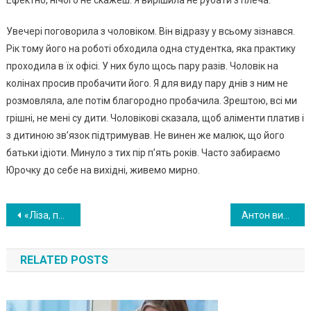
Ефектно, нічого не скажеш. Я вирішила не рубати з плеча.
Увечері поговорила з чоловіком. Він відразу у всьому зізнався.
Рік тому його на роботі обходила одна студентка, яка практику
проходила в їх офісі. У них було щось пару разів. Чоловік на
колінах просив пробачити його. Я для виду пару днів з ним не
розмовляла, але потім благородно пробачила. Зрештою, всі ми
rрішні, не мені су дити. Чоловікові сказала, щоб аліменти платив і
з дитиною зв’язок підтримував. Не винен же малюк, що його
батьки ідіоти. Минуло з тих пір п’ять років. Часто забираємо
Юрочку до себе на вихідні, живемо мирно.
Навигация
«Ліза, присядь, нам потрібно серйозно поговорити». Чоловік чекав дружину вдома з конвертом в руках!
Антон вирішив купити квартиру, але мамі здалася дивною така низька ціна. Син не став її слухати, а незабаром дуже пошкодував
по
RELATED POSTS
записям