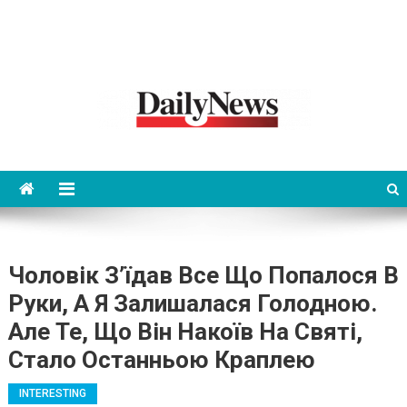
News 92 Daily
No.1 News Portal
Чоловік З’їдав Все Що Попалося В
Руки, А Я Залишалася Голодною.
Але Те, Що Він Накоїв На Святі,
Стало Останньою Краплею
INTERESTING