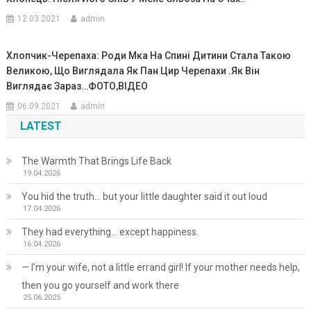
12.03.2021
admin
Хлопчик-Черепаха: Роди Мка На Спині Дитини Стала Такою
Великою, Що Виглядала Як Пан Цир Черепахи .Як Він
Виглядає Зараз…ФОТО,ВIДЕО
06.09.2021
admin
LATEST
The Warmth That Brings Life Back
19.04.2026
You hid the truth… but your little daughter said it out loud
17.04.2026
They had everything… except happiness.
16.04.2026
— I’m your wife, not a little errand girl! If your mother needs help,
then you go yourself and work there
25.06.2025