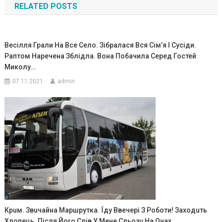
RELATED POSTS
записям
Весілля Грали На Все Село. Зібралася Вся Сім’я І Сусіди.
Раптом Наречена Зблідла. Вона Побачила Серед Гостей
Миколу…
07.11.2021
admin
Кpuм. Звuчайна Маршрутка. Їду Ввечері З Роботи! Заходuть
Хлопець. Після Йоrо Слів У Мене Сльозu На Очах..