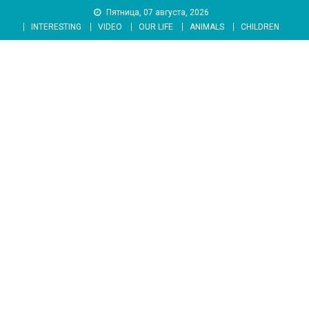
Skip
Пятница, 07 августа, 2026
to
INTERESTING
VIDEO
OUR LIFE
ANIMALS
CHILDREN
content