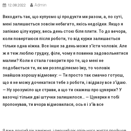
Admin
12.08.2022
Виходить так, що купуємо ці продукти ми разом, а, по суті,
мені залишається зовсім небагато, якісь недоїдки. Якщо я
запікаю цілу курку, весь день стою біля плити. То до вечора,
коли повертаюся після роботи, то від курки залишається
тільки одна ніжка. Все інше за день може з’їсти чоловік. Але
ж я теж люблю грудку, філе, чому я повинна задовольнятися
малим? Коли я стала говорити про те, що мені не
подобається те, як ми розподіляємо їжу, то чоловік
знайшов хорошу відмовку: — Ти просто так смачно готуєш,
що я не можу дочекатися тебе з роботи, і відразу все з’їдаю.
— Ну зрозуміло ще страви, а що ти скажеш про цукерки? У
вазочці тільки дві штучки залишилося… — Цукерки я тобі
пропонував, ти вчора відмовилася, ось я і з’їв все
Я вже другий рік заміжня, і перший рік спільного життя пройшов