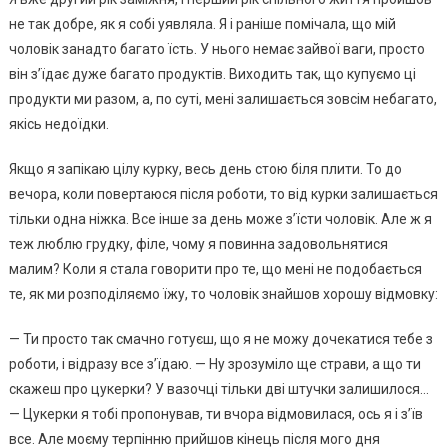
не так добре, як я собі уявляла. Я і раніше помічала, що мій
чоловік занадто багато їсть. У нього немає зайвої ваги, просто
він з’їдає дуже багато продуктів. Виходить так, що купуємо ці
продукти ми разом, а, по суті, мені залишається зовсім небагато,
якісь недоїдки.
Якщо я запікаю цілу курку, весь день стою біля плити. То до
вечора, коли повертаюся після роботи, то від курки залишається
тільки одна ніжка. Все інше за день може з’їсти чоловік. Але ж я
теж люблю грудку, філе, чому я повинна задовольнятися
малим? Коли я стала говорити про те, що мені не подобається
те, як ми розподіляємо їжу, то чоловік знайшов хорошу відмовку:
— Ти просто так смачно готуєш, що я не можу дочекатися тебе з
роботи, і відразу все з’їдаю. — Ну зрозуміло ще страви, а що ти
скажеш про цукерки? У вазочці тільки дві штучки залишилося…
— Цукерки я тобі пропонував, ти вчора відмовилася, ось я і з’їв
все. Але моєму терпінню прийшов кінець після мого дня