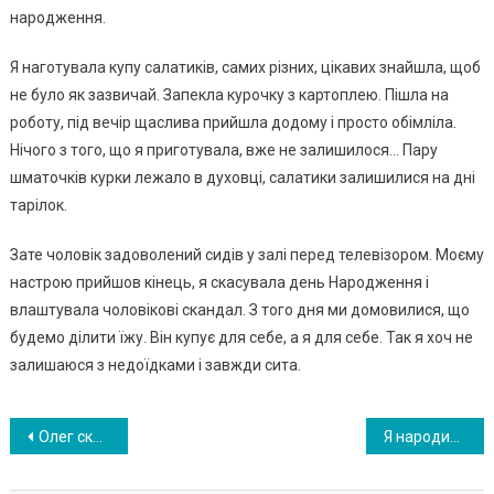
народження.
Я наготувала купу салатиків, самих різних, цікавих знайшла, щоб
не було як зазвичай. Запекла курочку з картоплею. Пішла на
роботу, під вечір щаслива прийшла додому і просто обімліла.
Нічого з того, що я приготувала, вже не залишилося… Пару
шматочків курки лежало в духовці, салатики залишилися на дні
тарілок.
Зате чоловік задоволений сидів у залі перед телевізором. Моєму
настрою прийшов кінець, я скасувала день Народження і
влаштувала чоловікові скандал. З того дня ми домовилися, що
будемо ділити їжу. Він купує для себе, а я для себе. Так я хоч не
залишаюся з недоїдками і завжди сита.
Навигация
Олег сказав дружині, мовляв їде в місто, а через пару годин потихеньку повернувся. Зайшов в хату і побачив щось неймовірне
Я народила дітей від свого свекра — а чоловік нічого не знав. Через роки, я поплатилася за свій вчинок …
по