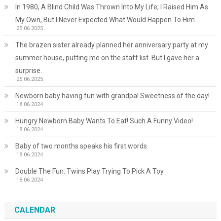
In 1980, A Blind Child Was Thrown Into My Life; I Raised Him As
My Own, But I Never Expected What Would Happen To Him.
25.06.2025
The brazen sister already planned her anniversary party at my
summer house, putting me on the staff list. But I gave her a
surprise.
25.06.2025
Newborn baby having fun with grandpa! Sweetness of the day!
18.06.2024
Hungry Newborn Baby Wants To Eat! Such A Funny Video!
18.06.2024
Baby of two months speaks his first words
18.06.2024
Double The Fun: Twins Play Trying To Pick A Toy
18.06.2024
CALENDAR