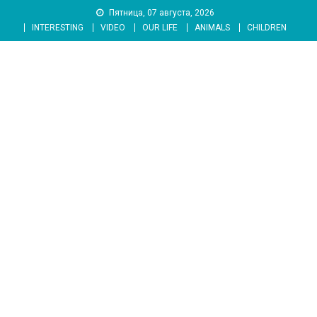
Skip
Пятница, 07 августа, 2026
to
INTERESTING
VIDEO
OUR LIFE
ANIMALS
CHILDREN
content