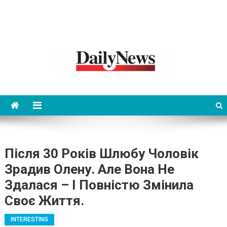
News 92 Daily
No.1 News Portal
Після 30 Років Шлюбу Чоловік
Зрадив Олену. Але Вона Не
Здалася – І Повністю Змінила
Своє Життя.
INTERESTING