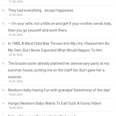
17.04.2026
They had everything… except happiness.
16.04.2026
— I’m your wife, not a little errand girl! If your mother needs help,
then you go yourself and work there
25.06.2025
In 1980, A Blind Child Was Thrown Into My Life; I Raised Him As
My Own, But I Never Expected What Would Happen To Him.
25.06.2025
The brazen sister already planned her anniversary party at my
summer house, putting me on the staff list. But I gave her a
surprise.
25.06.2025
Newborn baby having fun with grandpa! Sweetness of the day!
18.06.2024
Hungry Newborn Baby Wants To Eat! Such A Funny Video!
18.06.2024