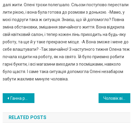
далі жити. Олені трохи полегшало. Cльози поступово перестали
лити рікою, і вона була готова до розмови з донькою. -Мамо, у
моєї подруги така ж ситуація. Знаєш, що їй допомогло? Повна
зміна обстановки, змішання звичайного життя. Вона відкрила
свій квітковий салон, і тепер кожен лінь приходить на будь-яку
роботу, та ще й у таке прекрасне місце. -А Вона зможе і мене до
себе влаштувати? -Так звичайно! З наступного тижня Олена теж
почала ходити на роботу, як на свято. Їй було приємно робити
гарні букети, і всі магазини виходили з посмішками, навколо
було щастя. І саме така ситуація допомогла Олені незабаром
забути жахливе минуле чоловіка.
Навигация
Ганна робила все, щоб чоловікові було затишно і добре, але після одного його вчинку дружина вирішила добре перевиховати його
Чоловік відрахував з гаманця потрібну суму — і Світлана вийшла з дому. Коли вже далі неможливо було приховувати — Світлана зізналася: спершу дітям, а потім — чоловікові! ФОТО
по
RELATED POSTS
записям