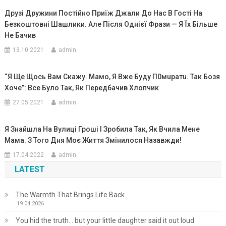
Друзі Дружини Постійно Приїж Джали До Нас В Гості На
Безкоштовні Шашлики. Але Після Однієї Фрази — Я Їх Більше
Не Бачив
13.10.2021
admin
“Я Ще Щось Вам Скажу. Мамо, Я Вже Буду П0мuратu. Так Бозя
Хоче”: Все Було Так, Як Передбачив Хлопчик
27.05.2021
admin
Я Знайшла На Вулиці Гроші І Зробила Так, Як Вчила Мене
Мама. З Того Дня Моє Життя Змінилося Назавжди!
17.04.2022
admin
LATEST
The Warmth That Brings Life Back
19.04.2026
You hid the truth… but your little daughter said it out loud