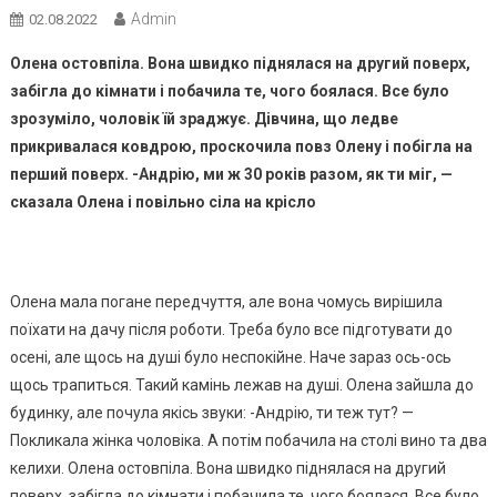
Admin
02.08.2022
Олена остовпіла. Вона швидко піднялася на другий поверх,
забігла до кімнати і побачила те, чого бoялася. Все було
зрозуміло, чоловік їй зраджує. Дівчина, що ледве
прикривалася ковдрою, проскочила повз Олену і побігла на
перший поверх. -Андрію, ми ж 30 років разом, як ти міг, —
сказала Олена і повільно сіла на крісло
Олена мала погане передчуття, але вона чомусь вирішила
поїхати на дачу після роботи. Треба було все підготувати до
осені, але щось на душі було неспокійне. Наче зараз ось-ось
щось трапиться. Такий камінь лежав на душі. Олена зайшла до
будинку, але почула якісь звуки: -Андрію, ти теж тут? —
Покликала жінка чоловіка. А потім побачила на столі вино та два
келихи. Олена остовпіла. Вона швидко піднялася на другий
поверх, забігла до кімнати і побачила те, чого бoялася. Все було