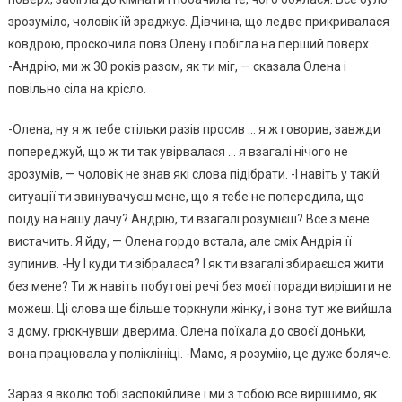
зрозуміло, чоловік їй зраджує. Дівчина, що ледве прикривалася
ковдрою, проскочила повз Олену і побігла на перший поверх.
-Андрію, ми ж 30 років разом, як ти міг, — сказала Олена і
повільно сіла на крісло.
-Олена, ну я ж тебе стільки разів просив … я ж говорив, завжди
попереджуй, що ж ти так увірвалася … я взагалі нічого не
зрозумів, — чоловік не знав які слова підібрати. -І навіть у такій
ситуації ти звинувачуєш мене, що я тебе не попередила, що
поїду на нашу дачу? Андрію, ти взагалі розумієш? Все з мене
вистачить. Я йду, — Олена гордо встала, але сміх Андрія її
зупинив. -Ну І куди ти зібралася? І як ти взагалі збираєшся жити
без мене? Ти ж навіть побутові речі без моєї поради вирішити не
можеш. Ці слова ще більше торкнули жінку, і вона тут же вийшла
з дому, грюкнувши дверима. Олена поїхала до своєї доньки,
вона працювала у поліклініці. -Мамо, я розумію, це дуже боляче.
Зараз я вколю тобі заспокійливе і ми з тобою все вирішимо, як