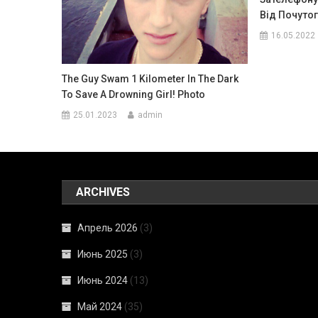
Від Почуто
16.05.2022
The Guy Swam 1 Kilometer In The Dark
To Save A Drowning Girl! Photo
25.01.2023
admin
ARCHIVES
Апрель 2026
(3)
Июнь 2025
(3)
Июнь 2024
(13)
Май 2024
(35)