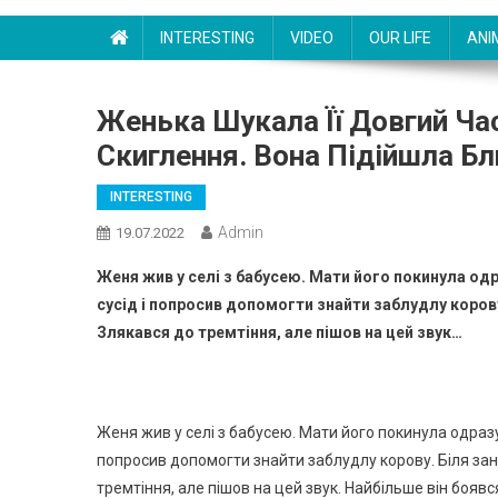
INTERESTING
VIDEO
OUR LIFE
ANI
Женька Шукала Її Довгий Ча
Скиглення. Вона Підійшла Б
INTERESTING
Admin
19.07.2022
Женя жив у селі з бабусею. Мати його покинула од
сусід і попросив допомогти знайти заблудлу коров
Злякaвся до тремтіння, але пішов на цей звук…
Женя жив у селі з бабусею. Мати його покинула одразу
попросив допомогти знайти заблудлу корову. Біля за
тремтіння, але пішов на цей звук. Найбільше він бoя