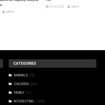
го
02.02.2022
admin
admin
CATEGORIES
ANIMALS
(68)
CHILDREN
(260)
FAMILY
(16)
INTERESTING
(1 858)