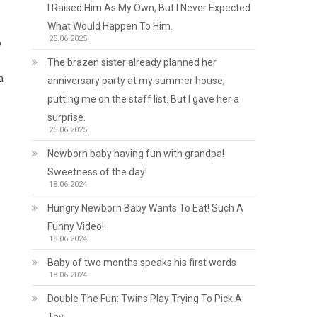
I Raised Him As My Own, But I Never Expected
What Would Happen To Him.
25.06.2025
о
The brazen sister already planned her
а
anniversary party at my summer house,
putting me on the staff list. But I gave her a
surprise.
25.06.2025
Newborn baby having fun with grandpa!
Sweetness of the day!
18.06.2024
Hungry Newborn Baby Wants To Eat! Such A
Funny Video!
18.06.2024
Baby of two months speaks his first words
18.06.2024
.
Double The Fun: Twins Play Trying To Pick A