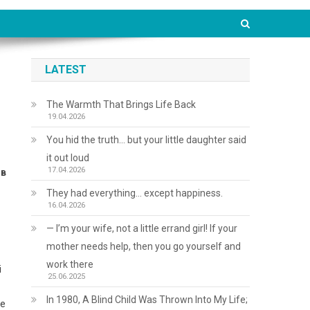
LATEST
The Warmth That Brings Life Back
19.04.2026
You hid the truth… but your little daughter said
it out loud
17.04.2026
ов
They had everything… except happiness.
16.04.2026
— I’m your wife, not a little errand girl! If your
mother needs help, then you go yourself and
work there
і
25.06.2025
In 1980, A Blind Child Was Thrown Into My Life;
не