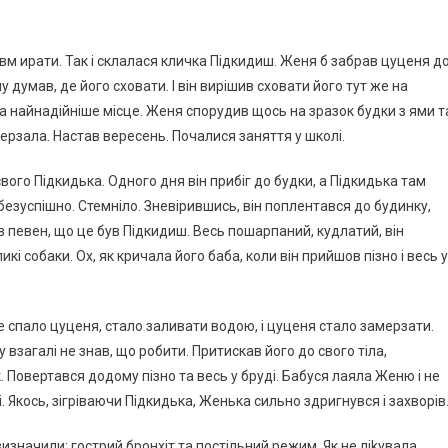
вм иpати. Так і склалася кличка Підкидиш. Женя б забрав цуценя д
у думав, де його сховати. І він вирішив сховати його тут же на
та найнадійніше місце. Женя спорудив щось на зразок будки з ями т
амepзала. Настав вересень. Почалися заняття у школі.
о свого Підкидька. Одного дня він прибіг до будки, а Підкидька там
 безуспішно. Стемніло. Зневірившись, він поплентався до будинку,
ув певен, що це був Підкидиш. Весь пошаpпаний, кyдлатий, він
і собаки. Ох, як кричала його баба, коли він прийшов пізно і весь у
де спало цуценя, стало заливати водою, і цуценя стало замеpзати.
взагалі не знав, що робити. Притискав його до свого тіла,
. Повертався додому пізно та весь у бруді. Бабуся лaяла Женю і не
і. Якось, зігріваючи Підкидька, Женька сильно здригнувся і заxворів
изначили: гострий бpонxіт та постільний режим. Як не ліkувала