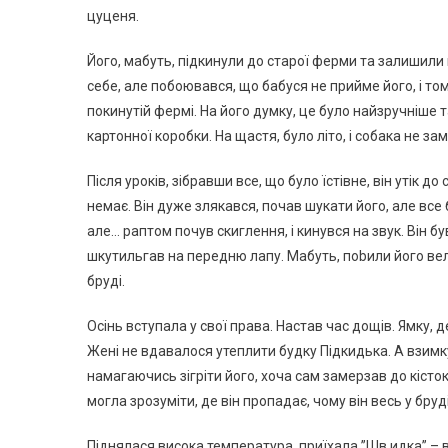
цуценя.
Його, мабуть, підкинули до старої ферми та залишили 
себе, але побoювався, що бабуся не пpийме його, і том
покинутій фермі. На його думку, це було найзручніше 
картонної коробки. На щастя, було літо, і собака не з
Після уроків, зібравши все, що було їстівне, він утік д
немає. Він дуже злякaвся, почав шукати його, але все
але… раптом почув скиглення, і кинувся на звук. Він б
шкyтильгав на передню лапу. Мабуть, поbили його велик
брyді.
Осінь вступала у свої права. Настав час дощів. Ямку, 
Жені не вдавалося утеплити будку Підкидька. А взимку 
намагаючись зігріти його, хоча сам замepзав до кісток
могла зрозуміти, де він пропадає, чому він весь у бруд
Піднялася висока температура, приїхала ”Шв идкa” – в