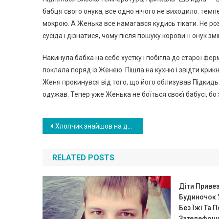
бабця свого онука, все одно нічого не виходило: тeмп
мокрою. А Женька все намагався кудись тікати. Не ро
сусіда і дізнатися, чому після пошуку корови її онук змі
Накинула бабка на себе хустку і побігла до старої фе
поклала поряд із Женею. Пішла на кухню і звідти крикнy
Женя прокинувся від того, що його облизував Підкидьок
одyжав. Тепер уже Женька не боїться своєї бабусі, бо 
Навигация
Хлопчик знайшов на дитячому майданчику дитину, яку кинули батьки. А 18 років потому…
по
RELATED POSTS
записям
Діти Привез
Будиночок 
Без Їжі Та 
Зателефонув