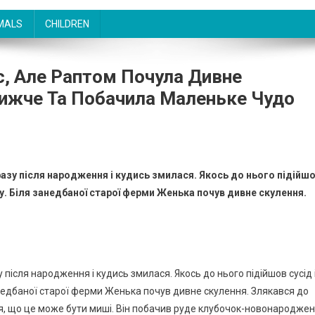
MALS
CHILDREN
с, Але Раптом Почула Дивне
лижче Та Побачила Маленьке Чудо
разу після народження і кудись змилася. Якось до нього підійш
у. Біля занедбаної старої ферми Женька почув дивне скулення.
 після народження і кудись змилася. Якось до нього підійшов сусід 
недбаної старої ферми Женька почув дивне скулення. Злякaвся до
вся, що це може бути миші. Він побачив руде клубочок-новонародже