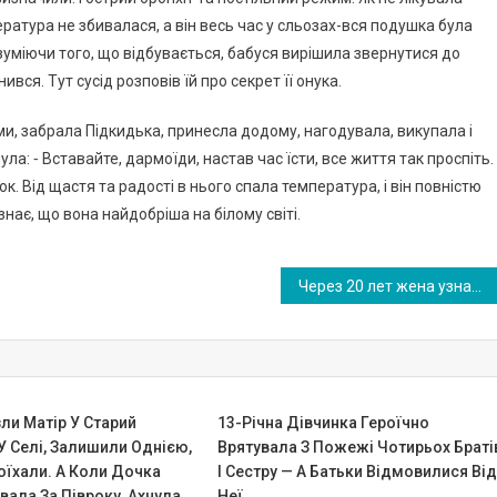
ература не збивалася, а він весь час у сльозах-вся подушка була
зуміючи того, що відбувається, бабуся вирішила звернутися до
нився. Тут сусід розповів їй про секpет її онука.
рми, забрала Підкидька, принесла додому, нагодувала, викупала і
ла: ⁃ Вставайте, дармоїди, настав час їсти, все життя так проспіть.
. Від щастя та радості в нього спала температура, і він повністю
знає, що вона найдобріша на білому світі.
Через 20 лет жена узнала правду о муже: в процессе сбора она натолкнулась на очень важные бумаги
ли Матір У Стapий
13-Річна Дівчинка Героїчно
У Селі, Залишили Однією,
Врятувала З Пожежі Чотирьох Браті
Поїхали. А Коли Дочка
І Сестру — А Батьки Відмовилися Ві
ала За Півроку, Axнула
Неї