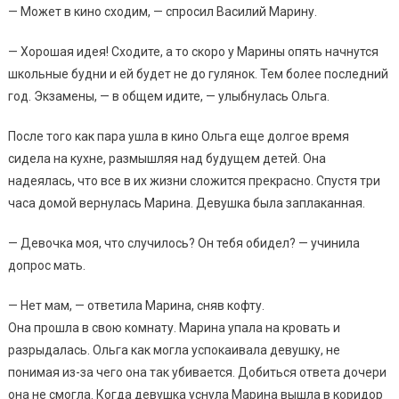
— Может в кино сходим, — спросил Василий Марину.
— Хорошая идея! Сходите, а то скоро у Марины опять начнутся
школьные будни и ей будет не до гулянок. Тем более последний
год. Экзамены, — в общем идите, — улыбнулась Ольга.
После того как пара ушла в кино Ольга еще долгое время
сидела на кухне, размышляя над будущем детей. Она
надеялась, что все в их жизни сложится прекрасно. Спустя три
часа домой вернулась Марина. Девушка была заплаканная.
— Девочка моя, что случилось? Он тебя обидел? — учинила
допрос мать.
— Нет мам, — ответила Марина, сняв кофту.
Она прошла в свою комнату. Марина упала на кровать и
разрыдалась. Ольга как могла успокаивала девушку, не
понимая из-за чего она так убивается. Добиться ответа дочери
она не смогла. Когда девушка уснула Марина вышла в коридор