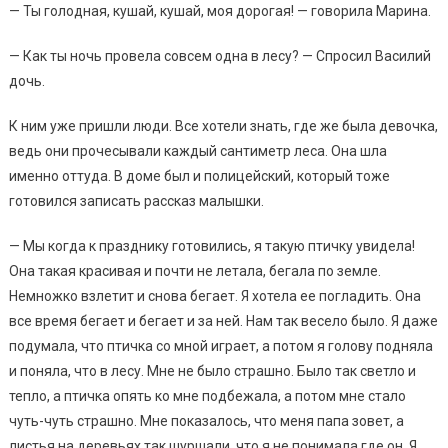
— Ты голодная, кушай, кушай, моя дорогая! — говорила Марина.
— Как ты ночь провела совсем одна в лесу? — Спросил Василий
дочь.
К ним уже пришли люди. Все хотели знать, где же была девочка,
ведь они прочесывали каждый сантиметр леса. Она шла
именно оттуда. В доме был и полицейский, который тоже
готовился записать рассказ малышки.
— Мы когда к празднику готовились, я такую птичку увидела!
Она такая красивая и почти не летала, бегала по земле.
Немножко взлетит и снова бегает. Я хотела ее погладить. Она
все время бегает и бегает и за ней. Нам так весело было. Я даже
подумала, что птичка со мной играет, а потом я голову подняла
и поняла, что в лесу. Мне не было страшно. Было так светло и
тепло, а птичка опять ко мне подбежала, а потом мне стало
чуть-чуть страшно. Мне показалось, что меня папа зовет, а
листья на деревьях так шуршали, что я не понимала где он. Я