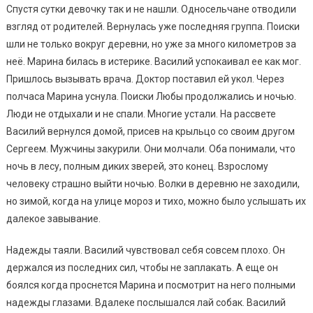
Спустя сутки девочку так и не нашли. Односельчане отводили
взгляд от родителей. Вернулась уже последняя группа. Поиски
шли не только вокруг деревни, но уже за много километров за
неё. Марина билась в истерике. Василий успокаивал ее как мог.
Пришлось вызывать врача. Доктор поставил ей укол. Через
полчаса Марина уснула. Поиски Любы продолжались и ночью.
Люди не отдыхали и не спали. Многие устали. На рассвете
Василий вернулся домой, присев на крыльцо со своим другом
Сергеем. Мужчины закурили. Они молчали. Оба понимали, что
ночь в лесу, полным диких зверей, это конец. Взрослому
человеку страшно выйти ночью. Волки в деревню не заходили,
но зимой, когда на улице мороз и тихо, можно было услышать их
далекое завывание.
Надежды таяли. Василий чувствовал себя совсем плохо. Он
держался из последних сил, чтобы не заплакать. А еще он
боялся когда проснется Марина и посмотрит на него полными
надежды глазами. Вдалеке послышался лай собак. Василий