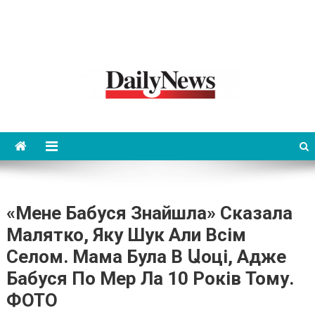
News 92 Daily
No.1 News Portal
«Мене Бабуся Знайшла» Сказала
Малятко, Яку Шук Али Всім
Селом. Мама Була В Աоці, Адже
Бабуся По Мер Ла 10 Років Тому.
ФОТО