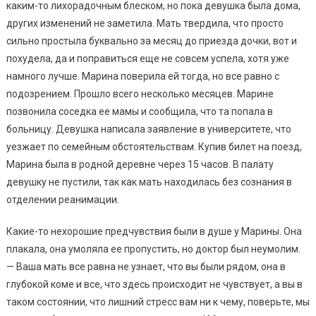
каким-то лихорадочным блеском, но пока девушка была дома,
других изменений не заметила. Мать твердила, что просто
сильно простыла буквально за месяц до приезда дочки, вот и
похудела, да и поправиться еще не совсем успела, хотя уже
намного лучше. Марина поверила ей тогда, но все равно с
подозрением. Прошло всего несколько месяцев. Марине
позвонила соседка ее мамы и сообщила, что та попала в
больницу. Девушка написала заявление в университете, что
уезжает по семейным обстоятельствам. Купив билет на поезд,
Марина была в родной деревне через 15 часов. В палату
девушку не пустили, так как мать находилась без сознания в
отделении реанимации.
Какие-то нехорошие предчувствия были в душе у Марины. Она
плакала, она умоляла ее пропустить, но доктор был неумолим.
— Ваша мать все равна не узнает, что вы были рядом, она в
глубокой коме и все, что здесь происходит не чувствует, а вы в
таком состоянии, что лишний стресс вам ни к чему, поверьте, мы