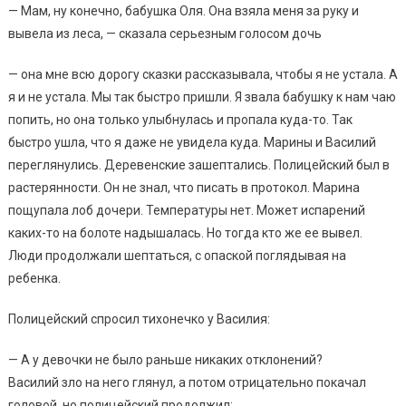
— Мам, ну конечно, бабушка Оля. Она взяла меня за руку и
вывела из леса, — сказала серьезным голосом дочь
— она мне всю дорогу сказки рассказывала, чтобы я не устала. А
я и не устала. Мы так быстро пришли. Я звала бабушку к нам чаю
попить, но она только улыбнулась и пропала куда-то. Так
быстро ушла, что я даже не увидела куда. Марины и Василий
переглянулись. Деревенские зашептались. Полицейский был в
растерянности. Он не знал, что писать в протокол. Марина
пощупала лоб дочери. Температуры нет. Может испарений
каких-то на болоте надышалась. Но тогда кто же ее вывел.
Люди продолжали шептаться, с опаской поглядывая на
ребенка.
Полицейский спросил тихонечко у Василия:
— А у девочки не было раньше никаких отклонений?
Василий зло на него глянул, а потом отрицательно покачал
головой, но полицейский продолжил: