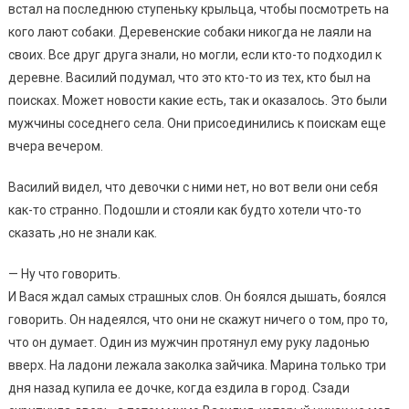
встал на последнюю ступеньку крыльца, чтобы посмотреть на
кого лают собаки. Деревенские собаки никогда не лаяли на
своих. Все друг друга знали, но могли, если кто-то подходил к
деревне. Василий подумал, что это кто-то из тех, кто был на
поисках. Может новости какие есть, так и оказалось. Это были
мужчины соседнего села. Они присоединились к поискам еще
вчера вечером.
Василий видел, что девочки с ними нет, но вот вели они себя
как-то странно. Подошли и стояли как будто хотели что-то
сказать ,но не знали как.
— Ну что говорить.
И Вася ждал самых страшных слов. Он боялся дышать, боялся
говорить. Он надеялся, что они не скажут ничего о том, про то,
что он думает. Один из мужчин протянул ему руку ладонью
вверх. На ладони лежала заколка зайчика. Марина только три
дня назад купила ее дочке, когда ездила в город. Сзади