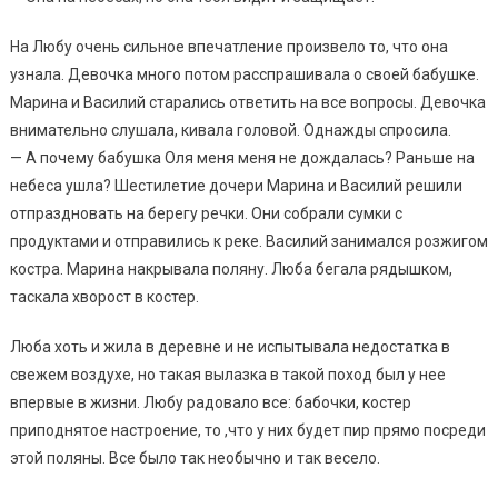
На Любу очень сильное впечатление произвело то, что она
узнала. Девочка много потом расспрашивала о своей бабушке.
Марина и Василий старались ответить на все вопросы. Девочка
внимательно слушала, кивала головой. Однажды спросила.
— А почему бабушка Оля меня меня не дождалась? Раньше на
небеса ушла? Шестилетие дочери Марина и Василий решили
отпраздновать на берегу речки. Они собрали сумки с
продуктами и отправились к реке. Василий занимался розжигом
костра. Марина накрывала поляну. Люба бегала рядышком,
таскала хворост в костер.
Люба хоть и жила в деревне и не испытывала недостатка в
свежем воздухе, но такая вылазка в такой поход был у нее
впервые в жизни. Любу радовало все: бабочки, костер
приподнятое настроение, то ,что у них будет пир прямо посреди
этой поляны. Все было так необычно и так весело.