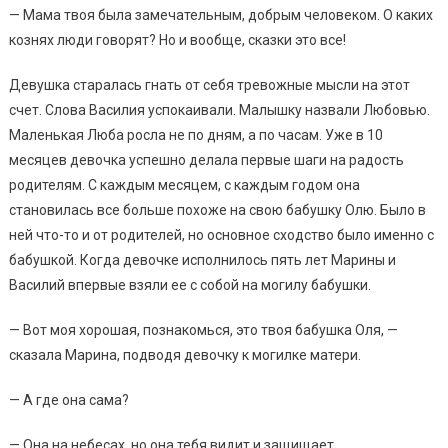
— Мама твоя была замечательным, добрым человеком. О каких
кознях люди говорят? Но и вообще, сказки это все!
Девушка старалась гнать от себя тревожные мысли на этот
счет. Слова Василия успокаивали. Малышку назвали Любовью.
Маленькая Люба росла не по дням, а по часам. Уже в 10
месяцев девочка успешно делала первые шаги на радость
родителям. С каждым месяцем, с каждым годом она
становилась все больше похоже на свою бабушку Олю. Было в
ней что-то и от родителей, но основное сходство было именно с
бабушкой. Когда девочке исполнилось пять лет Марины и
Василий впервые взяли ее с собой на могилу бабушки.
— Вот моя хорошая, познакомься, это твоя бабушка Оля, —
сказала Марина, подводя девочку к могилке матери.
— А где она сама?
— Она на небесах, но она тебя видит и защищает.