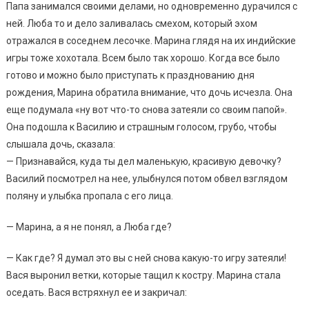
Папа занимался своими делами, но одновременно дурачился с
ней. Люба то и дело заливалась смехом, который эхом
отражался в соседнем лесочке. Марина глядя на их индийские
игры тоже хохотала. Всем было так хорошо. Когда все было
готово и можно было приступать к празднованию дня
рождения, Марина обратила внимание, что дочь исчезла. Она
еще подумала «ну вот что-то снова затеяли со своим папой».
Она подошла к Василию и страшным голосом, грубо, чтобы
слышала дочь, сказала:
— Признавайся, куда ты дел маленькую, красивую девочку?
Василий посмотрел на нее, улыбнулся потом обвел взглядом
поляну и улыбка пропала с его лица.
— Марина, а я не понял, а Люба где?
— Как где? Я думал это вы с ней снова какую-то игру затеяли!
Вася выронил ветки, которые тащил к костру. Марина стала
оседать. Вася встряхнул ее и закричал: