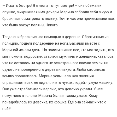
— Искать быстро! Я в лес, а ты тут смотри! — он побежал к
опушке, выкрикивая имя дочери. Марина собрала себя в кучу и
бросилась осматривать поляну. Почти час они прочесывали все,
что было вокруг поляны. Никого.
Тогда они бросились за помощью в деревню. Обратившись в
полицию, подняв полдеревни на ноги, Василий вместе с
Мариной искали дочь.. На поиски вышли все, кто мог ходить, кто
мог помочь: подростки, старики, мужчины и женщины, казалось,
что не осталось ни одного не осмотренного клочка земли, ни
одного непроверенного дерева или куста. Люба как сквозь
землю провалилась. Марина услышала, как полиция
опрашивает всех, не видел ли кто чужих людей, чужую машину.
Они уже отрабатывали версию, что девочку украли. У нее
помутнело в голове. Марина была в таком ужасе. Кому
понадобилось их девочка, их крошка. Где она сейчас и что с
ней?!