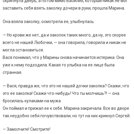
скрипнула дверь, а потом мимо Василия, который никак не мог
заставить себя взять заколку дочери в руки, прошла Марина.
Она взяла заколку, осмотрела ее, улыбнулась.
— Но крови же нет, да и заколок таких много, да ну, это скорее
всего не нашей Любочки, — она говорила, говорила и никак не
могла остановиться.
Вася понимал, что у Марины снова начинается истерика. Она
уже к нему подходила. Какая то улыбка на ее лице была
странная.
— Вася, правда же, что это не нашей дочки заколка? Скажи ,что
это ее заколка! Скажи что-нибудь! Что ты молчишь?! — она
бросилась кулаками на мужа.
Он поймал и прижал ее к себе. Марина закричала. Все во дворе
так неудобно себя почувствовали, но тут на них крикнул Сергей:
— Замолчите! Смотрите!