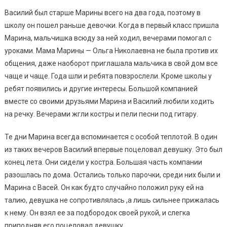
Василий был старше Марины всего на два года, поэтому в
школу он пошел раньше девочки. Когда в первый класс пришла
Марина, мальчишка всюду за ней ходил, вечерами помогал с
уроками. Мама Марины — Ольга Николаевна не была против их
общения, даже наоборот приглашала мальчика в свой дом все
чаще и чаще. Года шли и ребята повзрослели. Кроме школы у
ребят появились и другие интересы. Большой компанией
вместе со своими друзьями Марина и Василий любили ходить
на речку. Вечерами жгли костры и пели песни под гитару.
Те дни Марина всегда вспоминается с особой теплотой. В один
из таких вечеров Василий впервые поцеловал девушку. Это был
конец лета. Они сидели у костра. Большая часть компании
разошлась по дома. Остались только парочки, среди них были и
Марина с Васей. Он как будто случайно положил руку ей на
талию, девушка не сопротивлялась ,а лишь сильнее прижалась
к нему. Он взял ее за подбородок своей рукой, и слегка
приподняв его поцеловал девушку.