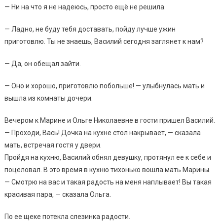
— Ни на что я не надеюсь, просто ещё не решила.
— Ладно, не буду тебя доставать, пойду лучше ужин
приготовлю. Ты не знаешь, Василий сегодня заглянет к нам?
— Да, он обещал зайти.
— Оно и хорошо, приготовлю побольше! — улыбнулась мать и
вышла из комнаты дочери.
Вечером к Марине и Ольге Николаевне в гости пришел Василий.
— Проходи, Вась! Дочка на кухне стол накрывает, — сказала
мать, встречая гостя у двери.
Пройдя на кухню, Василий обнял девушку, протянул ее к себе и
поцеловал. В это время в кухню тихонько вошла мать Марины.
— Смотрю на вас и такая радость на меня наплывает! Вы такая
красивая пара, — сказала Ольга.
По ее щеке потекла слезинка радости.