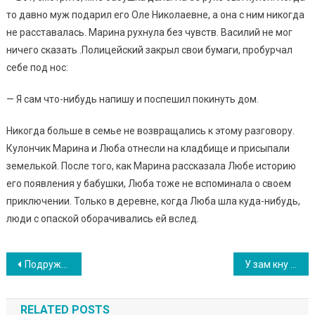
то давно муж подарил его Оле Николаевне, а она с ним никогда
не расставалась. Марина рухнула без чувств. Василий не мог
ничего сказать .Полицейский закрыл свои бумаги, пробурчал
себе под нос:
— Я сам что-нибудь напишу и поспешил покинуть дом.
Никогда больше в семье не возвращались к этому разговору.
Кулончик Марина и Люба отнесли на кладбище и присыпали
земелькой. После того, как Марина рассказала Любе историю
его появления у бабушки, Люба тоже не вспоминала о своем
приключении. Только в деревне, когда Люба шла куда-нибудь,
люди с опаской оборачивались ей вслед.
Навигация
Подружжя у дочер или дівчинку, а через п’ять років дізналися, що вона їх рідна
У зам кну тому номері готелю Дмитро виявив дівчинку 4 років. Дізнавшись правду про неї, він не захотів пове ртати її батькам
по
RELATED POSTS