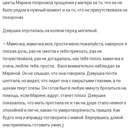
цветы Марина попросила прощения у матери за то, что ее не
было рядом в нужный момент и за то, что не присутствовала на
похоронах.
Девушка опустилась на колени перед могилкой.
— Мамочка, мамочка моя, прости меня пожалуйста, наверное я
плохая дочь, раз не смогла к тебя приехать, раз не
почувствовала, раз не догадалась, как тебе плохо, мамочка я
очень люблю тебя, прости… Вася внимательно наблюдал за
Мариной. Он не слышал, что она говорила. Девушка почти
шептала, но видел, что сидит она с закрытыми глазами, а по
щекам текут слезы. Он готов был в любую минуту броситься на
помощь, если Марине, вдруг, станет плохо. Девушке
показалось, что мать простила ее и так на душе стало немного
спокойней и легче, какая-то умиротворённость пришла. Как
будто она и вправду поговорила с мамой. Вернувшись домой
они принялись готовить ужин.շ