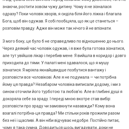
знаючи, ростити зовсім чужу дитину. Чому я не зізналася
одразу? Поки чоловік хворів, я сиділа біля його ліжка і благала
Бога, щоб він одужав. Я собі пообіцяла, що як це станеться –
розповім правду. Адже він може так нічого й не впізнати.
З мого боку, це було б не справедливо по відношенню до нього.
Через деякий час чоловік одужав, і я вже була готова зізнатися,
але тут увійшов лікар і перебив мене. Я вийшла в коридор і довго
приходила до тями. У палаті мені здавалося, що я мушу
зізнатися. Я мріяла якнайшвидше позбутися вантажу і
розповісти все чоловікові. Але я не подумала — чи потрібна
йому ця правда? Незабаром чоловіка виписали додому, і ми з
сином оточили його турботою та любов’ю. Але в глибині душі я
докоряла себе за зраду. І переді мною вкотре став вибір:
розповісти про зраду чи замовкнути назавжди? Кому вона
взагалі потрібна-ця правда? Ми стільки років прожили разом
без неї і щасливі. А він ніби відчуває недобре. Постійно питає,
чому я така сумна. Доводиться щось вигадувати, доки не