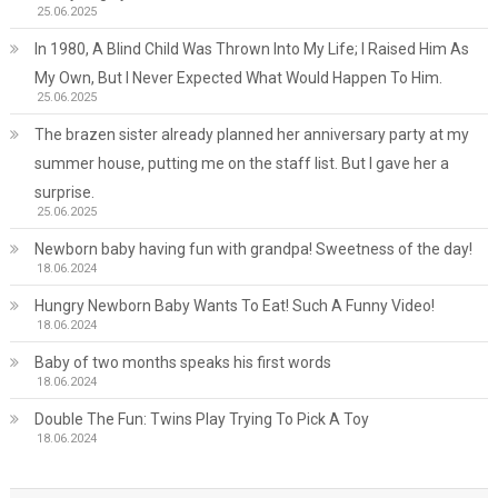
25.06.2025
In 1980, A Blind Child Was Thrown Into My Life; I Raised Him As
My Own, But I Never Expected What Would Happen To Him.
25.06.2025
The brazen sister already planned her anniversary party at my
summer house, putting me on the staff list. But I gave her a
surprise.
25.06.2025
Newborn baby having fun with grandpa! Sweetness of the day!
18.06.2024
Hungry Newborn Baby Wants To Eat! Such A Funny Video!
18.06.2024
Baby of two months speaks his first words
18.06.2024
Double The Fun: Twins Play Trying To Pick A Toy
18.06.2024