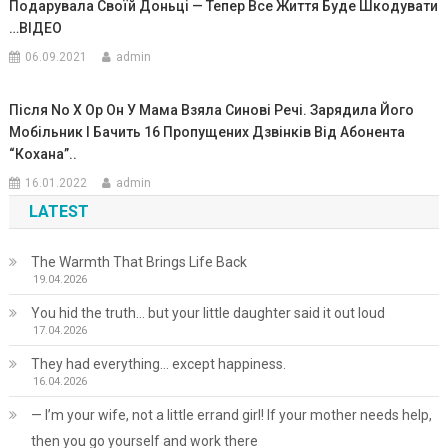
Подарувала Своїй Доньці — Тепер Все Життя Буде Шкодувати
…ВIДЕО
06.09.2021
admin
Після No X Oр Он У Мама Взяла Синові Речі. Зарядила Його
Мобільник І Бачить 16 Пропущених Дзвінків Від Абонента
“Кохана”..
16.01.2022
admin
LATEST
The Warmth That Brings Life Back
19.04.2026
You hid the truth… but your little daughter said it out loud
17.04.2026
They had everything… except happiness.
16.04.2026
— I’m your wife, not a little errand girl! If your mother needs help,
then you go yourself and work there