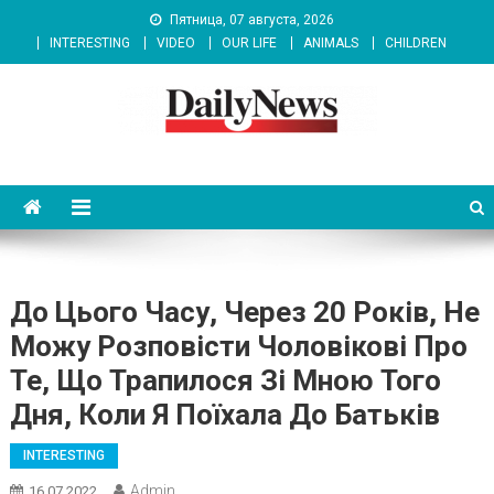
Skip
Пятница, 07 августа, 2026
to
INTERESTING
VIDEO
OUR LIFE
ANIMALS
CHILDREN
content
News 92 Daily
No.1 News Portal
До Цього Часу, Через 20 Років, Не
Можу Розповісти Чоловікові Про
Те, Що Трапилося Зі Мною Того
Дня, Коли Я Поїхала До Батьків
INTERESTING
Admin
16.07.2022