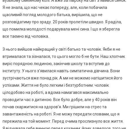
вузькому сімейному колі. А вже за півроку на світ з’явився синок.
Я не знала, що нас чекає попереду, але, коли побачила
щасливий погляд молодого батька, вирішила, що не
розповідатиму про зраду. 20 років пролетіли швидко. Я раділа,
що помилка молодості подарувала мені сина. І що я зберегла
все таємно від чоловіка.
З нього вийшов найкращий у світі батько та чоловік. Якби я не
втрималася та зізналася, то цього могло б не бути. Наш хлопчик
виріс порядною людиною, закінчив школу та вступив до
інституту. У нього з’явилася навіть симпатична дівчина. Вони
зустрічаються вже понад рік. А ми не можемо натішитися його
успіхами. Життя не було легким і безтурботним: чоловік
цілодобово на роботі, а вдома намагався максимально
проводити час з дитиною. Все було добре, але у 40 років він
почав скаржитися на здоров’я. Ми грішили на стрес та
завантаженість на роботі. Я не можу передати словами, що я
пережила на той момент. Перед очима прослизнуло все життя.
Я відчувала себе винною перед коханим: йому довелося, того не