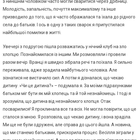
з нинішнім чоловіком часто могли сваритися через дрібниці.
Молодість, запальність, почуття максималізму та інше
призводило до того, що я часто ображалася та їхала до рідного
села до батьків. І ось в одну з таких сварок я припустилася
найбільшої помилки в житті.
Увечері з подругою пішла розважатись у нічний клуб на зло
хлопцю. Познайомилася із іншим. Ми розмовляли і провели
разом вечір. Вранці я швидко зібрала речі та поїхала. Я сильно
переживала, адже зрадила майбутнього чоловіка. Але
зізнатися не вистачило сил. А потім я дізналася, що чекаю
дитину. »Чи це дитина?» – подумала я. За моїми підрахунками
батьком міг бути як мій хлопець та й той незнайомець. І тоді я
зрозуміла, що дитина від незнайомого хлопця. Отак
посварилися! Я проклинала все та всіх. Не могла повірити, що це
сталося зі мною. Я розповіла, що чекаю дитину, і вона зраділа.
Ми ще не були одружені, але справа до цього йшла. А новина,
що ми станемо батьками, прискорила процес. Весілля зіграли у