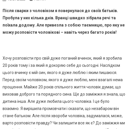
Після сварки з чоловіком я повернулася до своїх батьків.
Пробула у них кілька днів. Вранці швидко зібрала речі та
поїхала додому. Але привезла з собою таємницю, про яку не
можу розповісти чоловікові – навіть через багато років!
Хочу розповісти про свій дуже поганий вчинок, який я зробила
20 років тому і за який я докоряю себе до сьогодні. Наслідком
цього вчинку є мій син, якого я дуже люблю і яким пишаюся.
Перед своїм чоловіком, якого я дуже люблю, мені взагалі нема
прощення. Майже 20 років спільного життя чоловік думає, що
виховав доброго та порядного сина. Ще до заміжжя я знала, що
дитина інша. Але дуже любила цього чоловіка. І це було
взаємно. Я вирішила промовчати і сказати, що незабаром він
стане батьком. Але після хвороби чоловіка, задумалася, може,
варто розповісти правду? Чи залишити все як є? До заміжжя ми