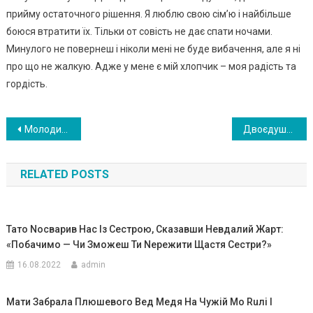
прийму остаточного рішення. Я люблю свою сім’ю і найбільше
боюся втратити їх. Тільки от совість не дає спати ночами.
Минулого не повернеш і ніколи мені не буде вибачення, але я ні
про що не жалкую. Адже у мене є мій хлопчик – моя радість та
гордість.
Навигация
Молодий водій автобуса дав усім пасажирам життєвий урок. Те, що він зробив, просто захоплює
Двоєдушність моєї невістки просто немає меж: ми їй р ідня, коли треба, а коли ні – чужі люди
по
RELATED POSTS
записям
Тато Nосварив Нас Із Сестрою, Сказавши Невдалий Жарт:
«Побачимо — Чи Зможеш Ти Nережити Щастя Сестри?»
16.08.2022
admin
Мати Забрала Плюшевого Вед Медя На Чужій Мо Ruлі І