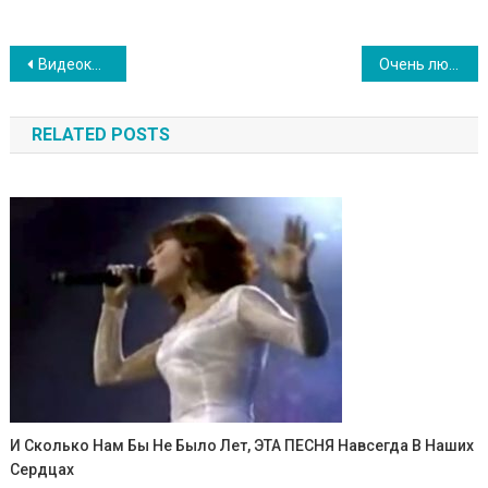
Навигация
Видеоклип Аллы Пугачевой с участием детей, Лизы и Гарри Галкиных: очень мило
Очень люблю эту песню… Ирина Круг — Бокал Бакарди
по
RELATED POSTS
записям
И Сколько Нам Бы Не Было Лет, ЭТА ПЕСНЯ Навсегда В Наших
Сердцах