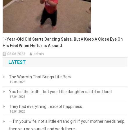
1-Year-Old Old Starts Dancing Salsa. But A Keep A Close Eye On
His Feet When He Turns Around
08.06.2023
admin
LATEST
The Warmth That Brings Life Back
19.04.2026
You hid the truth… but your little daughter said it out loud
17.04.2026
They had everything… except happiness.
16.04.2026
— I’m your wife, not a little errand girl! If your mother needs help,
then you go yourself and work there