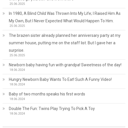
25.06.2025
In 1980, A Blind Child Was Thrown Into My Life; I Raised Him As
My Own, But I Never Expected What Would Happen To Him.
25.06.2025
The brazen sister already planned her anniversary party at my
summer house, putting me on the staff list. But I gave her a
surprise.
25.06.2025
Newborn baby having fun with grandpa! Sweetness of the day!
18.06.2024
Hungry Newborn Baby Wants To Eat! Such A Funny Video!
18.06.2024
Baby of two months speaks his first words
18.06.2024
Double The Fun: Twins Play Trying To Pick A Toy
18.06.2024