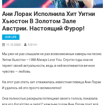
Ани Лорак Исполнила Хит Уитни
Хьюстон В Золотом Зале
Австрии. Настоящий Фурор!
OUR LIFE
Admin
11.12.2020
Мы уже не раз слышали не раз всевозможные каверы на песню
Уитни Хьюстон — I Will Always Love You. Спустя годы она не
теряет своей актуальности, ведь в ней воспевается вечное
чувство — любовь.
На этот раз спеть хит отважилась известная певица Ани Лорак.
И удалось ей это просто великолепно!
Она полностью раскрыла потенциал своего голоса, показала
все его богатство и силу! С каждым годом Ани Лорак поет всё