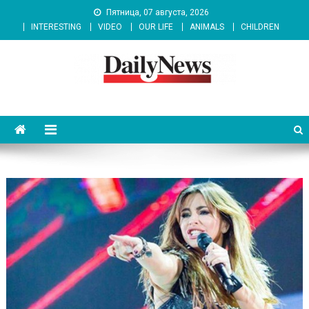
Skip
Пятница, 07 августа, 2026
to
INTERESTING
VIDEO
OUR LIFE
ANIMALS
CHILDREN
content
News 92 Daily
No.1 News Portal