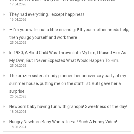
17.04.2026
They had everything… except happiness.
16.04.2026
— I’m your wife, not a little errand girl! If your mother needs help,
then you go yourself and work there
25.06.2025
In 1980, A Blind Child Was Thrown Into My Life; I Raised Him As
My Own, But I Never Expected What Would Happen To Him.
25.06.2025
The brazen sister already planned her anniversary party at my
summer house, putting me on the staff list. But I gave her a
surprise.
25.06.2025
Newborn baby having fun with grandpa! Sweetness of the day!
18.06.2024
Hungry Newborn Baby Wants To Eat! Such A Funny Video!
18.06.2024