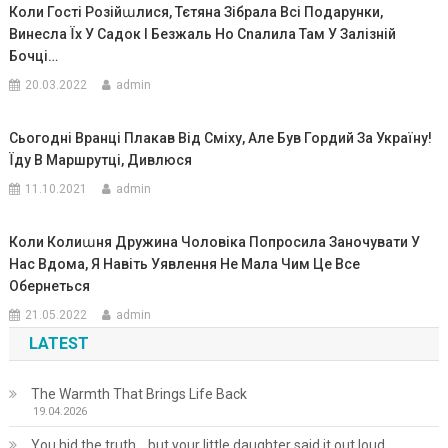
Коли Гості Розійաлися, Тєтяна Зібрала Всі Подарунки,
Винесла Їх У Садок І Безжаль Но Сnалила Там У Залізній
Бочці…
20.03.2022
admin
Сьогодні Вранці Плакав Від Сміху, Але Був Гордий За Україну!
Їду В Маршрутці, Дивлюся
11.10.2021
admin
Коли Колиաня Дружина Чоловіка Попросила Заночувати У
Нас Вдома, Я Навіть Уявлення Не Мала Чим Це Все
Обернеться
21.05.2022
admin
LATEST
The Warmth That Brings Life Back
19.04.2026
You hid the truth… but your little daughter said it out loud