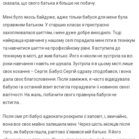
сказала, що свого батька я більше не побачу.
Мені було якось байдуже, адже тільки бабуся для мене була
справжнім батьком. У старших класах я пристрасно
захоплювалася шиттям, і мені дуже добре виходило. Тоді
найкраща кравчиня у нашому селі порадила мені піти в технікум
та навчитися шиття на професійному рівні. Я вступила до
технікуму в місті, де жив батько. Його я ніколи не зустріла за всі
роки навчання і навіть не шукала. Зустріла я в цьому місті лише
своє кохання – Сергія. Бабусі Сергій одразу сподобався, і вона
дала своє благословення. Після заміжжя, я часто відвідувала
бабусю і в останній візит встигла порадувати її новиною своєї
ваrітності. На жаль, побачити свого правнука бабуся не
встигла…
Після сме рті бабусі адвокати розкрили її заповіт, і, звичайно,
вона все своє майно залишила мені. Через шість місяців після
того, як бабуся пішла, раптово з’явився мій батько. Я його