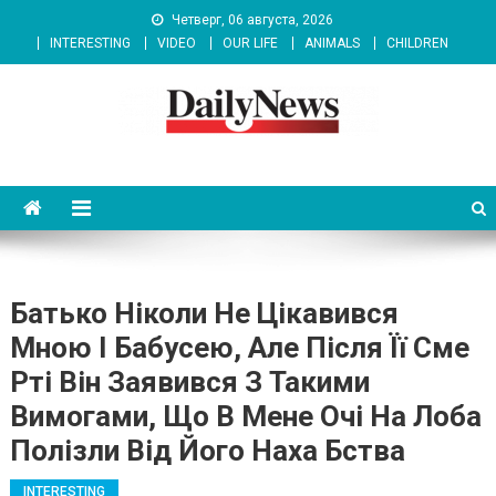
Skip
Четверг, 06 августа, 2026
to
INTERESTING
VIDEO
OUR LIFE
ANIMALS
CHILDREN
content
News 92 Daily
No.1 News Portal
Батько Ніколи Не Цікавився
Мною І Бабусею, Але Після Її Сме
Рті Він Заявився З Такими
Вимогами, Що В Мене Очі На Лоба
Полізли Від Його Наха Бства
INTERESTING