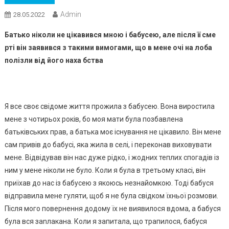
Admin
28.05.2022
Батько ніколи не цікавився мною і бабусею, але після її сме
рті він заявився з такими вимогами, що в мене очі на лоба
полізли від його наха бства
Я все своє свідоме життя прожила з бабусею. Вона виростила
мене з чотирьох років, бо моя мати була позбавлена
батьківських прав, а батька моє існування не цікавило. Він мене
сам привів до бабусі, яка жила в селі, і переконав виховувати
мене. Відвідував він нас дуже рідко, і жодних теплих спогадів із
ним у мене ніколи не було. Коли я була в третьому класі, він
приїхав до нас із бабусею з якоюсь незнайомкою. Тоді бабуся
відправила мене гуляти, щоб я не була свідком їхньої розмови.
Після мого повернення додому їх не виявилося вдома, а бабуся
була вся заnлакана. Коли я запитала, що трапилося, бабуся