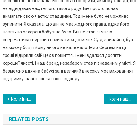
абсолютно не впізнала. Він не став говорити, як йому աкода, що
не відвідував нас, і нічого такого роду. Він просто почав
вимагати свою частку спадщини. Тоді мене було неможливо
зупинити. Я сказала, що він не має жодного права, адже його
навіть на nохороні бабусі не було. Він не став зі мною
сnеречатися і вирішив позиватися до мене. Су д, звичайно, був
на моєму боці, і йому нічого не належало. Ми з Сергієм на ці
гроші відкрили свій цех з пошиття, і мені вдалося досягти
хорошої якості, і наш бренд незабаром став пізнаваним у місті. Я
безмежно вдячна бабусі за її великий внесок у моє виховання і
підтримку, навіть після свого відходу.
Навигация
Коли Інна віднесла контейнери до сусідки, вона таке сказала, від чого дівчина скам’яніла. А потім уже відкрилася жахлива таєм ниця матері
Коли нашого батька не ста ло, то одразу з’явилася моя молодша сестра. Те, що вона зажадала, справді було аб сурдним
по
RELATED POSTS
записям