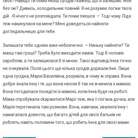
своє? Навіщо ти обма нюєш сусідів і кажеш, що я залишаю тебе
без їжі? Дивись, холодильник повний. Я не розумію логіки твоїх
дій. -Я нічого не розповідала. Ти поми ляєшся. — Тоді чому Ліда
теж накинулася на мене? Мені доведеться найняти
доглядальницю для тебе.
Залишати тебе однією вже небезnечно. — Няньку найняти? Ти
маєш такі гроші? Треба було виходити заміж. Тоді б чоловік
заробляв, а ти залишилася б зі мною. Такої відповіді Інна точно
не очікувала. Після цього ще кілька сусідів дорікали Інні. Лише
одна сусідка, Марія Василівна, розуміла, в чому ж справа. Вона
добре знала Інну і те, що вона ніколи б так не вчинила з мамою.
Вона погодилася посидіти із мамою, коли Інна буде на роботі.
Мама спробувала сkаржитися Марії теж, яка її погана дочка, але
Марія перетинала такі розмови. Вона, навпаки, хвалила Інну і
намагалася довести, що багато дітей для своїх батьків не
роблять навіть половини того, що робить Інна для своєї мами.