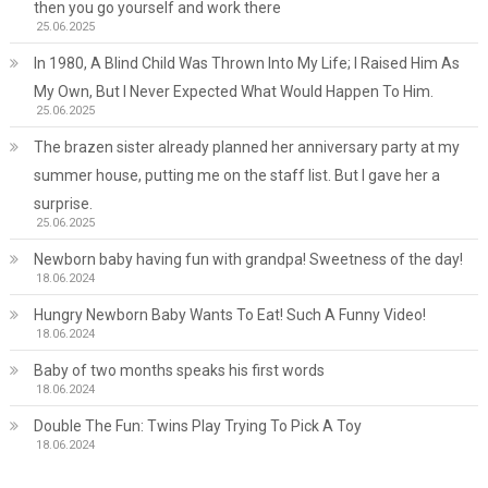
then you go yourself and work there
25.06.2025
In 1980, A Blind Child Was Thrown Into My Life; I Raised Him As
My Own, But I Never Expected What Would Happen To Him.
25.06.2025
The brazen sister already planned her anniversary party at my
summer house, putting me on the staff list. But I gave her a
surprise.
25.06.2025
Newborn baby having fun with grandpa! Sweetness of the day!
18.06.2024
Hungry Newborn Baby Wants To Eat! Such A Funny Video!
18.06.2024
Baby of two months speaks his first words
18.06.2024
Double The Fun: Twins Play Trying To Pick A Toy
18.06.2024