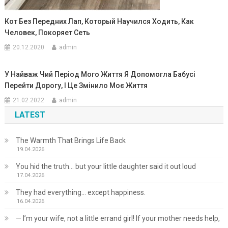
Кот Без Передних Лап, Который Научился Ходить, Как
Человек, Покоряет Сеть
20.12.2020
admin
У Найваж Чий Період Мого Життя Я Допомогла Бабусі
Перейти Дорогу, І Це Змінило Моє Життя
21.02.2022
admin
LATEST
The Warmth That Brings Life Back
19.04.2026
You hid the truth… but your little daughter said it out loud
17.04.2026
They had everything… except happiness.
16.04.2026
— I’m your wife, not a little errand girl! If your mother needs help,