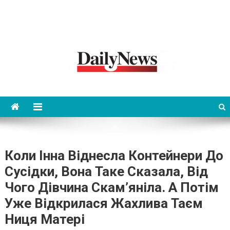
News 92 Daily
No.1 News Portal
Коли Інна Віднесла Контейнери До
Сусідки, Вона Таке Сказала, Від
Чого Дівчина Скам’яніла. А Потім
Уже Відкрилася Жахлива Таєм
Ниця Матері