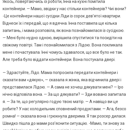
Якось, повертаючись із роботи, Інна на кухні помітила
контейнери. — Мамо, звідки у нас стільки контейнерів? Чиї вони?
-Це контейнери нашої сусідки Ліди із сорок дев’ятої квартири.
Віднеси їх і передай, що я вдячна. Інна поставила ще кілька
запитань, і мама розповіла, як вона познайомилася із сусідкою.
— Мені було нудно одною, вирішила спуститися та посидіти на
свіжому повітрі. Там і познайомилася з Лідою. Вона покликала
мене і почастувала. Інні чомусь здавалося, що все було не так.
Але треба було віддати контейнери. Вона постукала двері.
— Здрастуйте, Лідо. Мама попросила передати контейнери і
сказати вам «дякую», — сказала я жінка, яка відчинила двері і
представилася Лідою. — А сама не хочеш дякувати мені? — Іро
нічно відповіла вона. — За що дякувати? — Зди вовано запитала
я. — За те, що регулярно годую твою матір. — А навіщо ви це
робите? У нас холодильник сповнений продуктами. — Ага, безсо
ромна! — сказала вона і грюкнула дверима. Я так розсер дилася.
Швидко пішла до мами роз’яснити ситуацію. -Мамо, ти знову за