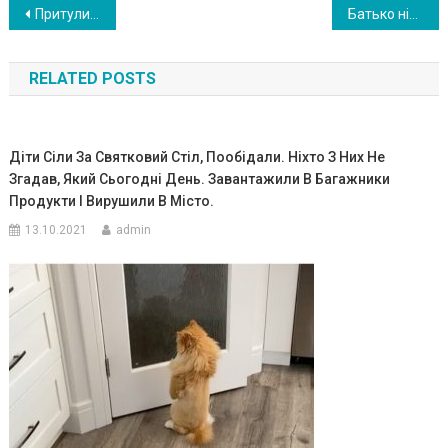
Навигация
Притуливши у себе вдома стареньку бабусю, ми й уявити не могли, яким дивом це обернеться
Батько ніколи не цікавився мною і бабусею, але після її сме рті він заявився з такими вимогами, що в мене очі на лоба полізли від його наха бства
по
RELATED POSTS
записям
Діти Сіли За Святковий Стіл, Пообідали. Ніхто З Них Не
Згадав, Який Сьогодні День. Завантажили В Багажники
Продукти І Вирушили В Місто.
13.10.2021
admin