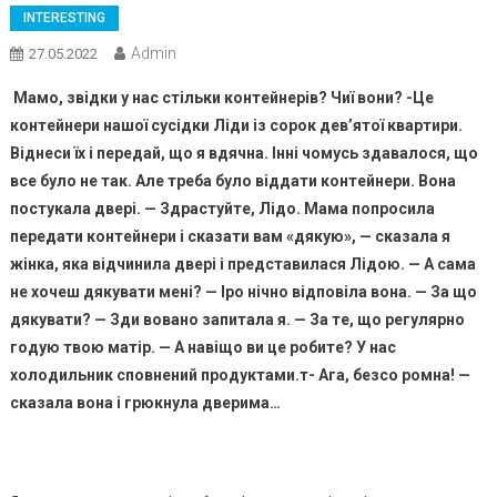
INTERESTING
Admin
27.05.2022
Мамо, звідки у нас стільки контейнерів? Чиї вони? -Це
контейнери нашої сусідки Ліди із сорок дев’ятої квартири.
Віднеси їх і передай, що я вдячна. Інні чомусь здавалося, що
все було не так. Але треба було віддати контейнери. Вона
постукала двері. — Здрастуйте, Лідо. Мама попросила
передати контейнери і сказати вам «дякую», — сказала я
жінка, яка відчинила двері і представилася Лідою. — А сама
не хочеш дякувати мені? — Іро нічно відповіла вона. — За що
дякувати? — Зди вовано запитала я. — За те, що регулярно
годую твою матір. — А навіщо ви це робите? У нас
холодильник сповнений продуктами.т- Ага, безсо ромна! —
сказала вона і грюкнула дверима…