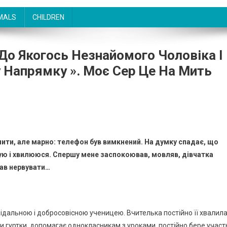
MALS
CHILDREN
До Якогось Незнайомого Чоловіка І
 Напрямку ». Моє Сер Це На Мить
онити, але марно: телефон був вимкнений. На думку спадає, що
кую і хвилююся. Спершу мене заспокоював, мовляв, дівчатка
чав нервувати…
відальною і добросовісною ученицею. Вчителька постійно її хвалила
ти гуртки, допомагає однокласникам з уроками, постійно бере участ