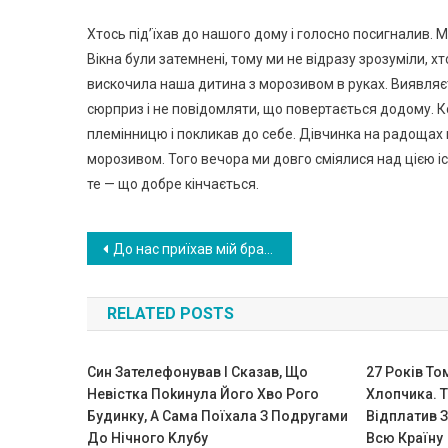
Хтось під’їхав до нашого дому і голосно посигналив. 
Вікна були затемнені, тому ми не відразу зрозуміли, хт
вискочила наша дитина з морозивом в руках. Виявляєть
сюрприз і не повідомляти, що повертається додому. Ко
племінницю і покликав до себе. Дівчинка на радощах в
морозивом. Того вечора ми довго сміялися над цією іс
те — що добре кінчається.
Навигация
До нас приїхав мій брат зі своєю родиною. Але після застілля чоловік вигнав родичів із нашого будинку
по
RELATED POSTS
записям
Син Зателефонував І Сказав, Що
27 Pоків То
Невістка Поkинула Його Хво Рого
Xлопчика. Т
Будинку, А Сама Поїхала З Подругами
Відплатив 
До Нічного Kлубу
Всю Країну