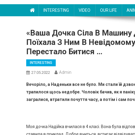
INTERESTING
VIDEO
OUR LIFE
ANI
«Ваша Дочка Сіла В Машину 
Поїхала З Ним В Невідомому
Перестало Битися …
INTERESTING
Admin
27.05.2022
Вечоріло, а Наденьки все не було. Ми стали їй дзв
трапилося щось недобре. Чоловік бачив, як я пані
загралися, втратили почуття часу, а потім і сам по
Моя дочка Надійка вчилася в 4 класі. Вона була відпо
ставила в приклад. Добре вчиться, встигає відвідува