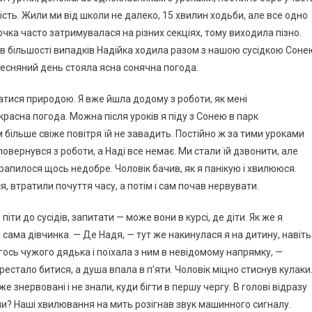
ість. Жили ми від школи не далеко, 15 хвилин ходьби, але все одно
ка часто затримувалася на різних секціях, тому виходила пізно.
а в більшості випадків Надійка ходила разом з нашою сусідкою Соне
весняний день стояла ясна сонячна погода.
атися природою. Я вже йшла додому з роботи, як мені
расна погода. Можна після уроків я піду з Сонею в парк
 більше свіже повітря їй не завадить. Постійно ж за тими уроками
овернувся з роботи, а Наді все немає. Ми стали їй дзвонити, але
рапилося щось недобре. Чоловік бачив, як я панікую і хвилююся.
 втратили почуття часу, а потім і сам почав нервувати.
іти до сусідів, запитати — може вони в курсі, де діти. Як же я
 сама дівчинка. — Де Надя, — тут же накинулася я на дитину, навіть
гось чужого дядька і поїхала з ним в невідомому напрямку, —
естало битися, а душа впала в п’яти. Чоловік міцно стиснув кулаки
е знервовані і не знали, куди бігти в першу чергу. В голові відразу
и? Наші хвилювання на мить розігнав звук машинного сигналу.