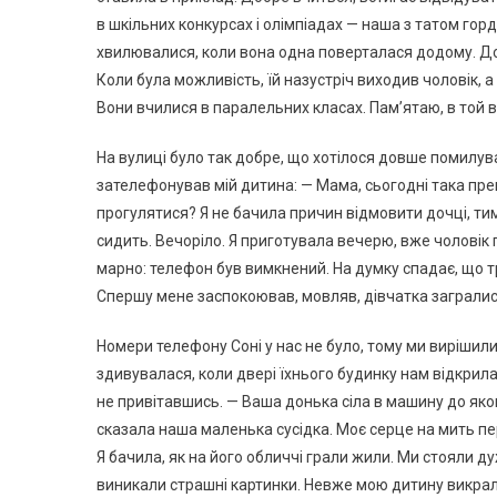
в шкільних конкурсах і олімпіадах — наша з татом горд
хвилювалися, коли вона одна поверталася додому. Доч
Коли була можливість, їй назустріч виходив чоловік, 
Вони вчилися в паралельних класах. Пам’ятаю, в той 
На вулиці було так добре, що хотілося довше помилув
зателефонував мій дитина: — Мама, сьогодні така прек
прогулятися? Я не бачила причин відмовити дочці, тим
сидить. Вечоріло. Я приготувала вечерю, вже чоловік п
марно: телефон був вимкнений. На думку спадає, що т
Спершу мене заспокоював, мовляв, дівчатка загралися,
Номери телефону Соні у нас не було, тому ми вирішили п
здивувалася, коли двері їхнього будинку нам відкрила
не привітавшись. — Ваша донька сіла в машину до яко
сказала наша маленька сусідка. Моє серце на мить пер
Я бачила, як на його обличчі грали жили. Ми стояли дуж
виникали страшні картинки. Невже мою дитину викрал