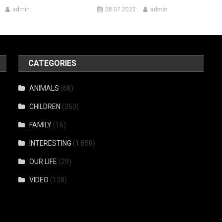
admin
28.07.2022
admin
CATEGORIES
ANIMALS
(68)
CHILDREN
(260)
FAMILY
(16)
INTERESTING
(1 858)
OUR LIFE
(29)
VIDEO
(128)