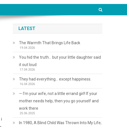
LATEST
The Warmth That Brings Life Back
19.04.2026
You hid the truth… but your little daughter said
it out loud
17.04.2026
They had everything… except happiness.
16.04.2026
— I’m your wife, not a little errand girl! If your
mother needs help, then you go yourself and
work there
25.06.2025
 і
In 1980, A Blind Child Was Thrown Into My Life;
ь