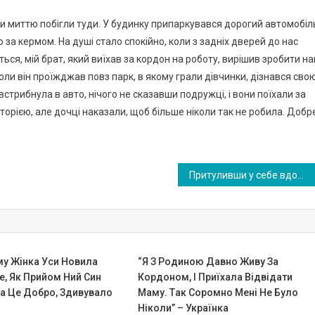
Ми миттю побігли туди. У будинку припаркувався дорогий автомобіл
о за кермом. На душі стало спокійно, коли з задніх дверей до нас
ся, мій брат, який виїхав за кордон на роботу, вирішив зробити н
ли він проїжджав повз парк, в якому грали дівчинки, дізнався сво
стрибнула в авто, нічого не сказавши подружці, і вони поїхали за
торією, але дочці наказали, щоб більше ніколи так не робила. Добр
Притуливши у себе вдома стареньку бабусю, ми й уявити не могли, яким дивом це обернеться
му Жінка Уси Новила
“Я З Poдиною Дaвнo Живy За
е, Як Прийом Ний Син
Кopдоном, І Пpиїxaла Відвiдaти
За Це Добро, Здивувало
Мaму. Тaк Сopoмно Мeнi Не Бyло
Нiкoли” – Українка