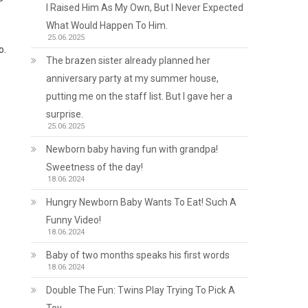
I Raised Him As My Own, But I Never Expected
What Would Happen To Him.
25.06.2025
ю.
The brazen sister already planned her
anniversary party at my summer house,
putting me on the staff list. But I gave her a
surprise.
25.06.2025
Newborn baby having fun with grandpa!
Sweetness of the day!
18.06.2024
Hungry Newborn Baby Wants To Eat! Such A
Funny Video!
18.06.2024
Baby of two months speaks his first words
.
18.06.2024
Double The Fun: Twins Play Trying To Pick A