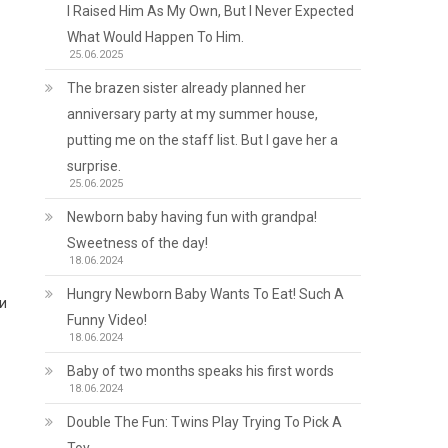
I Raised Him As My Own, But I Never Expected
What Would Happen To Him.
25.06.2025
The brazen sister already planned her
anniversary party at my summer house,
putting me on the staff list. But I gave her a
surprise.
25.06.2025
Newborn baby having fun with grandpa!
Sweetness of the day!
18.06.2024
Hungry Newborn Baby Wants To Eat! Such A
и
Funny Video!
18.06.2024
Baby of two months speaks his first words
18.06.2024
Double The Fun: Twins Play Trying To Pick A