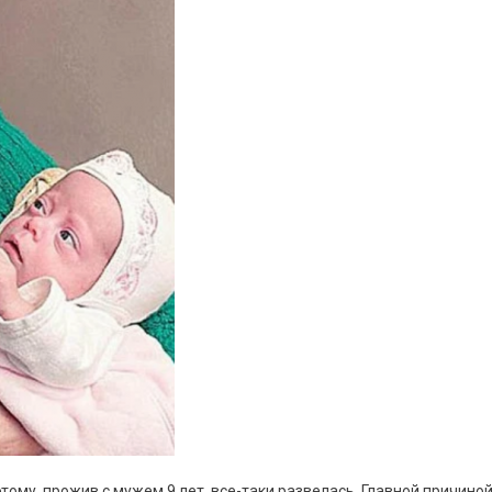
тому, прожив с мужем 9 лет, все-таки развелась. Главной причино