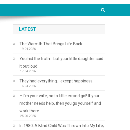
LATEST
The Warmth That Brings Life Back
19.04.2026
You hid the truth… but your little daughter said
it out loud
17.04.2026
They had everything… except happiness.
16.04.2026
— I’m your wife, not a little errand girl! If your
mother needs help, then you go yourself and
work there
25.06.2025
In 1980, A Blind Child Was Thrown Into My Life;