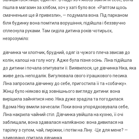
пішла в магазин за хлібом, хоч у хаті було все. «Раптом щось
смачненьке ще й привезли», — подумала вона. Під парканом
біля будинку вона помітила ворушіння, підійшла і беззвучно
сплеснула руками. Там сиділа дитина років чотирьох,
незрозуміло:
дівчинка чи хлопчик, брудний, одяг із чужого плеча звисав до
колін, калоші на голу ногу. Адже була пізня осінь. Ліна підійшла
до дитини і почала опитувати її. Виявилося, це дівчинка Ніка, яка
живе десь неподалік. Вигулювала свого іграшкового песика.
Ліна запросила дівчинку до себе, пригостила її та «собачку».
Жінці було ніяково від зовнішнього вигляду дитини: вона
вирішила зайнятися нею. Ніка дуже зраділа та погодилася.
Вдома Ніку вмили зачесали. Поки вона упорядковувала себе,
Ліна накрила чайний стіл. Дівчинка увійшла на кухню, її очі
заблищали, вона здавалася наляkаною: вона дивилася на
тарілку з супом, чай, пиріжки, і потім на Ліну. -Це для мене? —
здивовано спитала дівчинка.