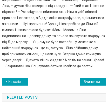
Ліна, — думав Ніка замерзне від холоду і … — Який ж ах! І ніхто не
відповів? – Розслідували вбивство отця Ніки, з усієї області
приїхали інспектора, а Відділ опіки оштрафували, а дільничного
звільнили. — Ну і правильно! Вранці Ніка прибігла до Ліниної
кімнати і ніжно почала будити: «Мам… Мааам…» Ліна
подивилася на щасливу дочку, та почала показувати подарунок
від Діда морозу. — У цьому не було потреби… у мене вже є
найкращий подарунок… це ти, матусю… Ліна обійняла дочку,
щоб приховати сльози, що нали нули. Старша дочка крикнула
через двері: — Дівчата, пішли снідати? А потім на санки! -Урааа!
— Закричала Ніка. Поцілувала батьків і побігла до сестри.
Навигация
Наталія була впевнена, що ніколи не називатиме свою свекруху «мамою». Але після одного випадку вона не стрималася
Вчинок сина змусив матір піти на Такий крок. Вітя залиш ився і без квартири, і без нареченої з дитиною
по
RELATED POSTS
записям