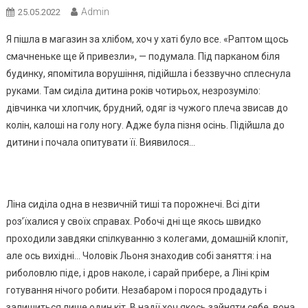
Admin
25.05.2022
Я пішла в магазин за хлібом, хоч у хаті було все. «Раптом щось
смачненьке ще й привезли», — подумала. Під парканом біля
будинку, япомітила ворушіння, підійшла і беззвучно сплеснула
руками. Там сиділа дитина років чотирьох, незрозуміло:
дівчинка чи хлопчик, брудний, одяг із чужого плеча звисав до
колін, калоші на голу ногу. Адже була пізня осінь. Підійшла до
дитини і почала опитувати її. Виявилося…
Ліна сиділа одна в незвичній тиші та порожнечі. Всі діти
роз’їхалися у своїх справах. Робочі дні ще якось швидко
проходили завдяки спілкуванню з колегами, домашній клопіт,
але ось вихідні… Чоловік Льоня знаходив собі заняття: і на
риболовлю піде, і дров наколе, і сарай прибере, а Ліні крім
готування нічого робити. Незабаром і порося продадуть і
залишиться лише один кіт. В надії хоч якось зайняти себе, вона