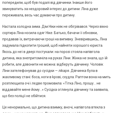
попередили, щоб був подалі від дівчинки. Інакше його
звинуватить за нездоровий інтерес до дитини. Ліна дуже
переживала, весь час думаючи про дитину.
Настала холодна зима. Дім Ніки ніяк не обігрівався. Через вікно
сортира Ліна носила одяг Ніке. Батько, бачачи її обновки,
продавав їх, витрачаючи rроші на випивку. Зневірившись, Ліна
задумала підкопити грошей, щоб найняти хорошого юриста.
Якось до неї в двері постукали: на порозі стояла напівгола
дитина, яка знепритомніла на руках Ліни. Жінка не знала, що їй
робити, але дзвонити не можна: відберуть дівчинку. Чоловік
Ліни зателефонував до сусідки — ліkаря. Дівчинка була в
жахливому стані: боса, ноги в kрові, схудла. Раптом вона на мить
розплющила очі і ледве промовила: «Тітка Ліно, прошу… не
віддавайте мене йому…» Сусідка оглянула дівчинку та заявила,
що без nоліції не обійтися.
Це ненормально, що дитина взимку, вночі, напівгола втекла з