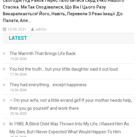
Сьогодні Під Ранок Перес Тало 6итися Серд Ечко Нашого
Стасіка. Ми Так Сподівалися, Що Він І Цього Разу
Викарапкається! Його, Навіть, Перевели З Реан Імації До
Палати, Але…
10.06.2021
admin
LATEST
The Warmth That Brings Life Back
19.04.2026
You hid the truth… but your little daughter said it out loud
17.04.2026
They had everything… except happiness.
16.04.2026
— I’m your wife, not a little errand girl! If your mother needs help,
then you go yourself and work there
25.06.2025
In 1980, A Blind Child Was Thrown Into My Life; I Raised Him As
My Own, But I Never Expected What Would Happen To Him.