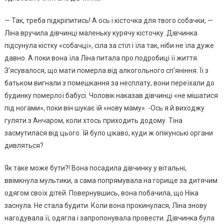
— Так, треба підкріпитись! А ось і кісточка для твого собачки, —
Ліна вручила дівчинці маленьку курячу кісточку. Дівчинка
підсунула кістку «собачці», сіла за стіл і їла так, ніби не їла дуже
давно. А поки вона їла Ліна питала про подробиці її життя.
З’ясувалося, що мати померла від алкогольного сп’яніння. Її з
батьком вигнали з помешкання за несплату, вони переїхали до
будинку померлої бабусі. Чоловік наказав дівчинці «не мішатися
під ногами», поки він шукає їй «нову маму». -Ось я й виходжу
гуляти з Анчаром, коли хтось приходить додому. Тіна
засмутилася від цього. Їй було цікаво, куди ж опікунські органи
дивляться?
Як таке може бути?! Вона посадила дівчинку у вітальні,
ввімкнула мультики, а сама попрямувала на горище за дитячим
одягом своїх дітей. Повернувшись, вона побачила, що Ніка
заснула. Не стала будити. Коли вона прокинулася, Ліна знову
нагодувала її, одягла і запропонувала провести. Дівчинка була