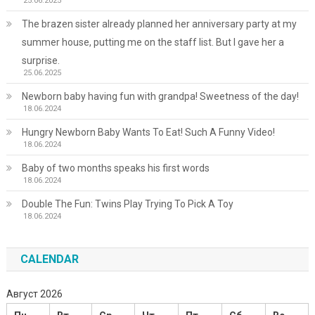
25.06.2025
The brazen sister already planned her anniversary party at my
summer house, putting me on the staff list. But I gave her a
surprise.
25.06.2025
Newborn baby having fun with grandpa! Sweetness of the day!
18.06.2024
Hungry Newborn Baby Wants To Eat! Such A Funny Video!
18.06.2024
Baby of two months speaks his first words
18.06.2024
Double The Fun: Twins Play Trying To Pick A Toy
18.06.2024
CALENDAR
Август 2026