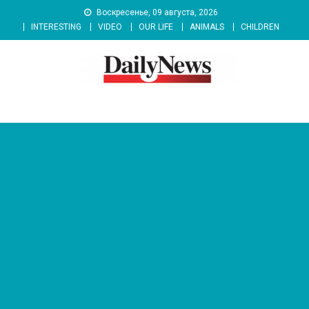
Skip
Воскресенье, 09 августа, 2026
to
INTERESTING
VIDEO
OUR LIFE
ANIMALS
CHILDREN
content
News 92 Daily
No.1 News Portal