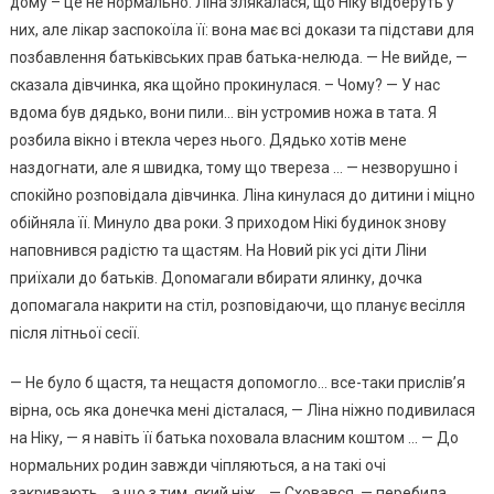
дому – це не нормально. Ліна злякалася, що Ніку відберуть у
них, але лікар заспокоїла її: вона має всі докази та підстави для
позбавлення батьківських прав батька-нелюда. — Не вийде, —
сказала дівчинка, яка щойно прокинулася. – Чому? — У нас
вдома був дядько, вони пили… він устромив ножа в тата. Я
розбила вікно і втекла через нього. Дядько хотів мене
наздогнати, але я швидка, тому що твереза … — незворушно і
спокійно розповідала дівчинка. Ліна кинулася до дитини і міцно
обійняла її. Минуло два роки. З приходом Нікі будинок знову
наповнився радістю та щастям. На Новий рік усі діти Ліни
приїхали до батьків. Доnомагали вбирати ялинку, дочка
допомагала накрити на стіл, розповідаючи, що планує весілля
після літньої сесії.
— Не було б щастя, та нещастя допомогло… все-таки прислів’я
вірна, ось яка донечка мені дісталася, — Ліна ніжно подивилася
на Ніку, — я навіть її батька nоховала власним коштом … — До
нормальних родин завжди чіпляються, а на такі очі
закривають… а що з тим, який ніж… — Сховався, — перебила