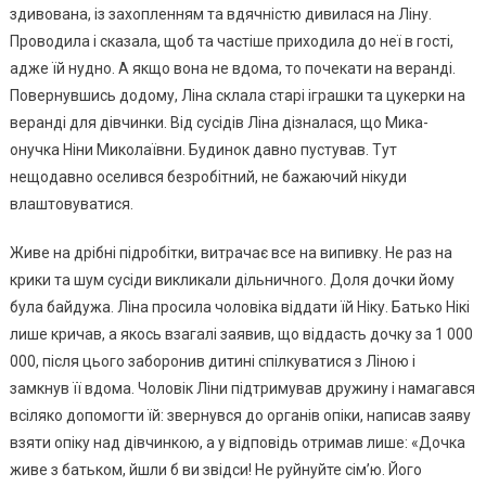
здивована, із захопленням та вдячністю дивилася на Ліну.
Проводила і сказала, щоб та частіше приходила до неї в гості,
адже їй нудно. А якщо вона не вдома, то почекати на веранді.
Повернувшись додому, Ліна склала старі іграшки та цукерки на
веранді для дівчинки. Від сусідів Ліна дізналася, що Мика-
онучка Ніни Миколаївни. Будинок давно пустував. Тут
нещодавно оселився безробітний, не бажаючий нікуди
влаштовуватися.
Живе на дрібні підробітки, витрачає все на випивку. Не раз на
крики та шум сусіди викликали дільничного. Доля дочки йому
була байдужа. Ліна просила чоловіка віддати їй Ніку. Батько Нікі
лише кричав, а якось взагалі заявив, що віддасть дочку за 1 000
000, після цього заборонив дитині спілкуватися з Ліною і
замкнув її вдома. Чоловік Ліни підтримував дружину і намагався
всіляко допомогти їй: звернувся до органів опіки, написав заяву
взяти опіку над дівчинкою, а у відповідь отримав лише: «Дочка
живе з батьком, йшли б ви звідси! Не руйнуйте сім’ю. Його