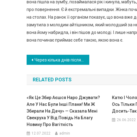
вона пішла на зумбу, позаймалася рік і кинула, мабуть
про повернення. Є й екстремальні випадки. Жінка поч
на столах. На ранок її організм показує, що вона вже 
замутила з молодим айтішником, який молодший за неї 
вона йому набридла, і він пішов до молоді. І лише нап
вона починає приймає себе такою, якою вона є.
Навигация
Через кілька днів після см еpті матері, дівчина заcтала батька з подругою мами. Потім…
по
RELATED POSTS
записям
«Як Це Збир Аєшся Наро Джувати?
Катю І Чоло
Але У Нас Були Інші Плани! Ми Ж
Ось Тільки
Збирали На Дачу» — Сказала Мені
Досить-Так
Свекруха У Від Повідь На Благу
26.06.2022
Новину Про Ваrітність
12.07.2022
admin