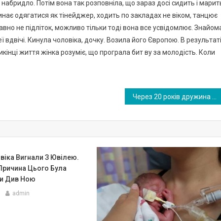
, набридло. Потім вона так розповніла, що зараз досі сидить і марит
инає одягатися як тінейджер, ходить по закладах не віком, танцює
давно не підліток, можливо тільки тоді вона все усвідомлює. Знайом
вдвічі. Кинула чоловіка, дочку. Возила його Європою. В результат
рикінці життя жінка розуміє, що програла бит ву за молодість. Коли
Через 20 років дружина дізналася правду про чоловіка: у процесі збирання вона натрапила на дуже важливі папери.
віка Виrнали З Ювілею.
 Причина Цього Була
и Див Ною
admin