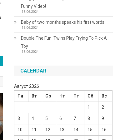
ь
Funny Video!
18.06.2024
а
Baby of two months speaks his first words
і
18.06.2024
Double The Fun: Twins Play Trying To Pick A
Toy
18.06.2024
CALENDAR
Август 2026
Пн
Вт
Ср
Чт
Пт
Сб
Вс
1
2
3
4
5
6
7
8
9
10
11
12
13
14
15
16