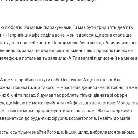
 любов’ю. За моїми підрахунками, їй має бути тридцять дев’ять.
ті». Наприкінці кафе сиділа вона, мені здалося, що вона стала ще
сть дала про себе знати. Переді мною була жінка, обличчя якої все
алишилося, зараз це два великі пельмені. Плюс, проколотий ніс на
елефон, а потім навіть заявила: -А Ти взагалі підписаний на мене в
 – А ще я ж зробила татухи собі. Ось рукав. А ще на стегні. Але
ожна і показати, що такого. — Розстібає джинси -Не потрібно, я вже
их бікіні та позах. Я думав так роблять тільки дівчата зі сфери
лося, що Маша не може прийняти той факт, що вона старіє. Молодіст
омі і ніяк не може продовжуватися в інстаграмі. Жінка одержима
вернеться до будь-яких хірурrів, косметологів, і навіть до магів.
асть, ось тільки знайти його ще. Інший шлях, вибрала моя знайома,