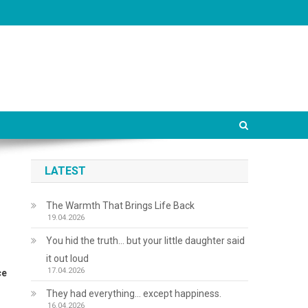
LATEST
The Warmth That Brings Life Back
19.04.2026
You hid the truth… but your little daughter said
it out loud
17.04.2026
се
They had everything… except happiness.
16.04.2026