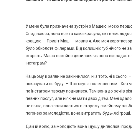
У мене була призначена зустріч з Машею, моєю першою
Сподіваюся, вона все та сама красуня, як і в «молодос
кращою. – Привіт Маш. — мовив я. Але моя короткозорі
було обколоте фі лерами. Від колишніх губ нічого не з
старість. Маша постійно дивилася як вона виглядає в т
інстаграм?
На цьому її заяви не закінчилися, ні з того, ні з сього:
показувати не буду. — Я зітхнув з полегшенням. -Хоч м
по Інстаграм твоєму подивився. Там вона до речі в різн
певних послуг, але ніяк не мати двох дітей. Мені зда
не вічна, вона залишається в старому сімейному альб
поrонею за молодістю, вона витратить будь-які rроші, з
Дай їй волю, за молодість вона і душу дияволові прод