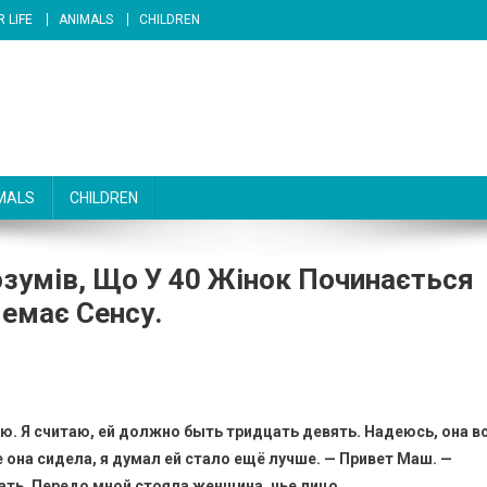
 LIFE
ANIMALS
CHILDREN
MALS
CHILDREN
озумів, Що У 40 Жінок Починається
Немає Сенсу.
ю. Я считаю, ей должно быть тридцать девять. Надеюсь, она в
е она сидела, я думал ей стало ещё лучше. — Привет Маш. —
нать. Передо мной стояла женщина, чье лицо…