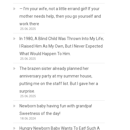
— I’m your wife, not a little errand girl! If your
mother needs help, then you go yourself and
work there
25.06.2025
In 1980, A Blind Child Was Thrown Into My Life;
I Raised Him As My Own, But I Never Expected
What Would Happen To Him.
25.06.2025
The brazen sister already planned her
anniversary party at my summer house,
putting me on the staff list. But I gave her a
surprise.
25.06.2025
ь
Newborn baby having fun with grandpa!
Sweetness of the day!
18.06.2024
Hungry Newborn Baby Wants To Eat! Such A