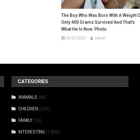
The Boy Who Was Born With A Weight 
Only 400 Grams Survived And That’s
What He Is Now. Photo
02.02.2023
admin
CATEGORIES
ANIMALS
(68)
CHILDREN
(260)
FAMILY
(16)
INTERESTING
(1 858)