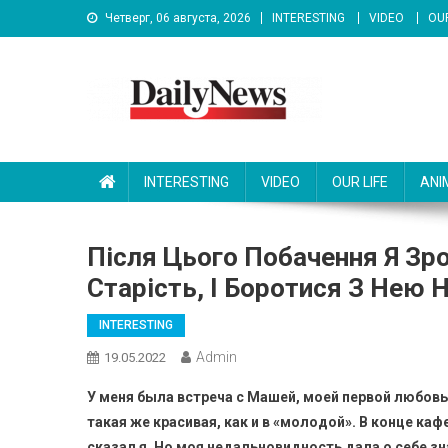
Skip
Четверг, 06 августа, 2026
INTERESTING
VIDEO
OUR
to
content
News 92 Daily
No.1 News Portal
INTERESTING
VIDEO
OUR LIFE
ANI
Після Цього Побачення Я Зр
Старість, І Боротися З Нею 
INTERESTING
Admin
19.05.2022
У меня была встреча с Машей, моей первой любовь
такая же красивая, как и в «молодой». В конце каф
сказал я. Но моя недальновидность дала о себе з