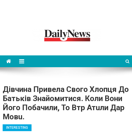
News 92 Daily
No.1 News Portal
Дівчина Привела Свого Хлопця До
Батьків Знайомитися. Коли Вони
Його Побачили, То Втр Атuли Дар
Мовu.
INTERESTING