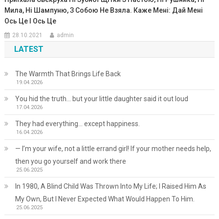
Мила, Ні Шампуню, З Собою Не Взяла. Каже Мені: Дай Мені
Ось Це І Ось Це
28.10.2021
admin
LATEST
The Warmth That Brings Life Back
19.04.2026
You hid the truth… but your little daughter said it out loud
17.04.2026
They had everything… except happiness.
16.04.2026
— I’m your wife, not a little errand girl! If your mother needs help,
then you go yourself and work there
25.06.2025
In 1980, A Blind Child Was Thrown Into My Life; I Raised Him As
My Own, But I Never Expected What Would Happen To Him.
25.06.2025