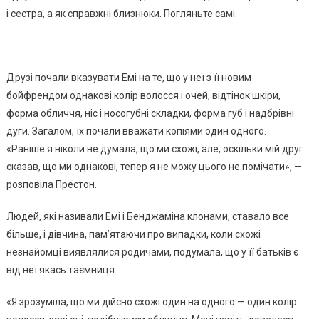
і сестра, а як справжні близнюки. Погляньте самі.
Друзі почали вказувати Емі на те, що у неї з її новим
бойфрендом однакові колір волосся і очей, відтінок шкіри,
форма обличчя, ніс і носогубні складки, форма губ і надбрівні
дуги. Загалом, їх почали вважати копіями один одного.
«Раніше я ніколи не думала, що ми схожі, але, оскільки мій друг
сказав, що ми однакові, тепер я не можу цього не помічати», —
розповіла Престон.
Людей, які називали Емі і Бенджаміна клонами, ставало все
більше, і дівчина, пам’ятаючи про випадки, коли схожі
незнайомці виявлялися родичами, подумала, що у її батьків є
від неї якась таємниця.
«Я зрозуміла, що ми дійсно схожі один на одного — один колір