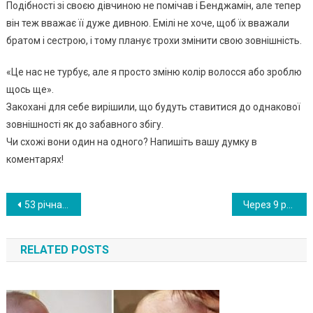
Подібності зі своєю дівчиною не помічав і Бенджамін, але тепер
він теж вважає її дуже дивною. Емілі не хоче, щоб їх вважали
братом і сестрою, і тому планує трохи змінити свою зовнішність.
«Це нас не турбує, але я просто зміню колір волосся або зроблю
щось ще».
Закохані для себе вирішили, що будуть ставитися до однакової
зовнішності як до забавного збігу.
Чи схожі вони один на одного? Напишіть вашу думку в
коментарях!
Навигация
53 річна мама І 31 річна дочка народили сестер з різницею всього в декілька тижнів. ФОТО
Через 9 років після весілля пара знайաла не роз паков аний подарунок з весілля. І він виявився найцінніաим. ФОТО
по
RELATED POSTS
записям