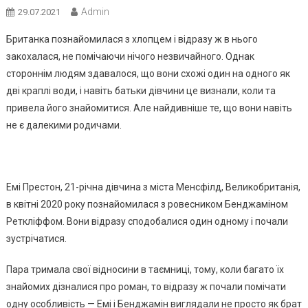
Admin
29.07.2021
Британка познайомилася з хлопцем і відразу ж в нього
закохалася, не помічаючи нічого незвичайного. Однак
стороннім людям здавалося, що вони схожі один на одного як
дві краплі води, і навіть батьки дівчини це визнали, коли та
привела його знайомитися. Але найдивніше те, що вони навіть
не є далекими родичами.
Емі Престон, 21-річна дівчина з міста Менсфілд, Великобританія,
в квітні 2020 року познайомилася з ровесником Бенджаміном
Реткліффом. Вони відразу сподобалися один одному і почали
зустрічатися.
Пара тримала свої відносини в таємниці, тому, коли багато їх
знайомих дізналися про роман, то відразу ж почали помічати
одну особливість — Емі і Бенджамін виглядали не просто як брат