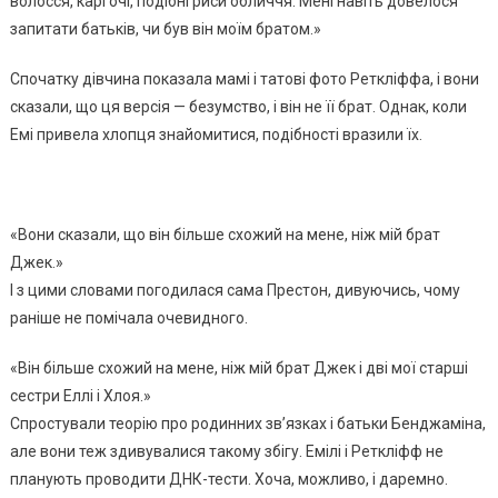
волосся, карі очі, подібні риси обличчя. Мені навіть довелося
запитати батьків, чи був він моїм братом.»
Спочатку дівчина показала мамі і татові фото Реткліффа, і вони
сказали, що ця версія — безумство, і він не її брат. Однак, коли
Емі привела хлопця знайомитися, подібності вразили їх.
«Вони сказали, що він більше схожий на мене, ніж мій брат
Джек.»
І з цими словами погодилася сама Престон, дивуючись, чому
раніше не помічала очевидного.
«Він більше схожий на мене, ніж мій брат Джек і дві мої старші
сестри Еллі і Хлоя.»
Спростували теорію про родинних зв’язках і батьки Бенджаміна,
але вони теж здивувалися такому збігу. Емілі і Реткліфф не
планують проводити ДНК-тести. Хоча, можливо, і даремно.