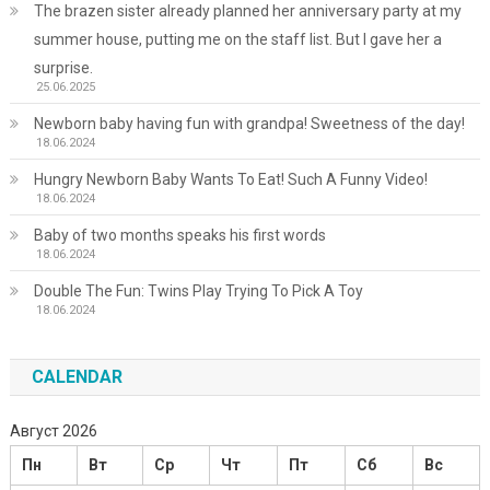
The brazen sister already planned her anniversary party at my
summer house, putting me on the staff list. But I gave her a
surprise.
25.06.2025
Newborn baby having fun with grandpa! Sweetness of the day!
18.06.2024
Hungry Newborn Baby Wants To Eat! Such A Funny Video!
18.06.2024
Baby of two months speaks his first words
18.06.2024
Double The Fun: Twins Play Trying To Pick A Toy
18.06.2024
CALENDAR
Август 2026
Пн
Вт
Ср
Чт
Пт
Сб
Вс