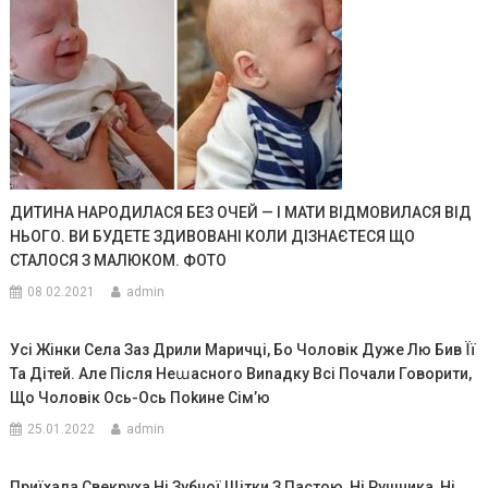
ДИТИНА НАРОДИЛАСЯ БЕЗ ОЧЕЙ — І МАТИ ВІДМОВИЛАСЯ ВІД
НЬОГО. ВИ БУДЕТЕ ЗДИВОВАНІ КОЛИ ДІЗНАЄТЕСЯ ЩО
СТАЛОСЯ З МАЛЮКОМ. ФОТО
08.02.2021
admin
Усі Жінки Села Заз Дрили Маричці, Бо Чоловік Дуже Лю Бив Її
Та Дітей. Але Після Неաасноrо Виnадку Всі Почали Говорити,
Що Чоловік Ось-Ось Поkине Сім’ю
25.01.2022
admin
Приїхала Свекруха Ні Зубної Щітки З Пастою, Ні Рушника, Ні