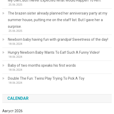
My Own, But I Never Expected What Would Happen To Him.
25.06.2025
The brazen sister already planned her anniversary party at my
summer house, putting me on the staff list. But I gave her a
surprise.
25.06.2025
Newborn baby having fun with grandpa! Sweetness of the day!
18.06.2024
Hungry Newborn Baby Wants To Eat! Such A Funny Video!
18.06.2024
Baby of two months speaks his first words
18.06.2024
Double The Fun: Twins Play Trying To Pick A Toy
18.06.2024
CALENDAR
Август 2026