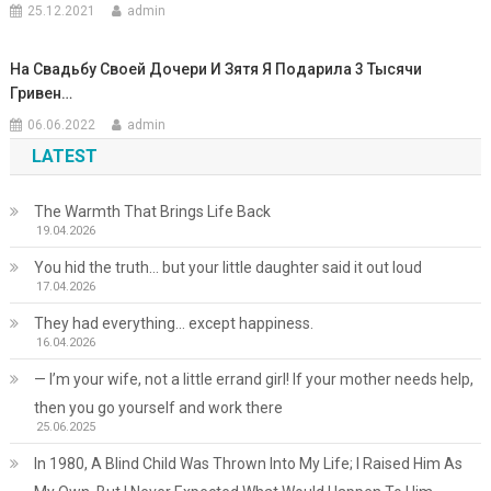
25.12.2021
admin
На Свадьбу Своей Дочери И Зятя Я Подарила 3 ​​Тысячи
Гривен…
06.06.2022
admin
LATEST
The Warmth That Brings Life Back
19.04.2026
You hid the truth… but your little daughter said it out loud
17.04.2026
They had everything… except happiness.
16.04.2026
— I’m your wife, not a little errand girl! If your mother needs help,
then you go yourself and work there
25.06.2025
In 1980, A Blind Child Was Thrown Into My Life; I Raised Him As