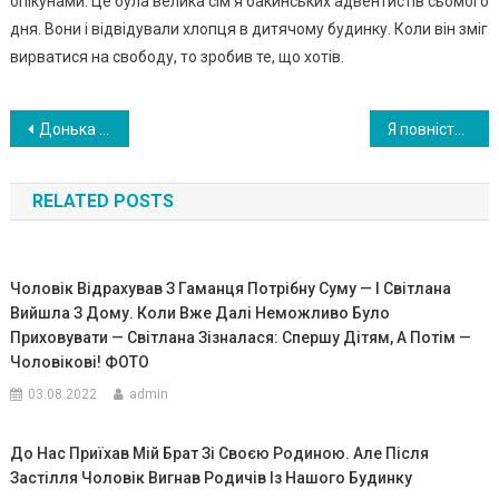
опікунами. Це була велика сім’я бакинських адвентистів сьомого
дня. Вони і відвідували хлопця в дитячому будинку. Коли він зміг
вирватися на свободу, то зробив те, що хотів.
Навигация
Донька з чоловіком завжди їдять у своїй кімнаті та нічим з нами не діляться. Коли я дізналася причину, мені стало ніяково
Я повністю зникла з життя свого сина, як тільки він одружився, але вчора він подзвонив мені з таким проханням, від чого я здригнулася
по
RELATED POSTS
записям
Чоловік Відрахував З Гаманця Потрібну Суму — І Світлана
Вийшла З Дому. Коли Вже Далі Неможливо Було
Приховувати — Світлана Зізналася: Спершу Дітям, А Потім —
Чоловікові! ФОТО
03.08.2022
admin
До Нас Приїхав Мій Брат Зі Своєю Родиною. Але Після
Застілля Чоловік Вигнав Родичів Із Нашого Будинку