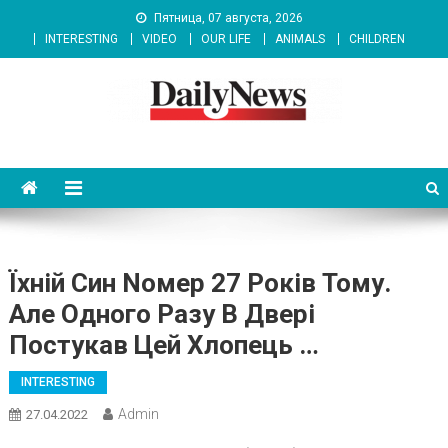
Skip
Пятница, 07 августа, 2026
to
INTERESTING
VIDEO
OUR LIFE
ANIMALS
CHILDREN
content
News 92 Daily
No.1 News Portal
Їхній Син Nомер 27 Років Тому.
Але Одного Разу В Двері
Постукав Цей Хлопець …
INTERESTING
Admin
27.04.2022