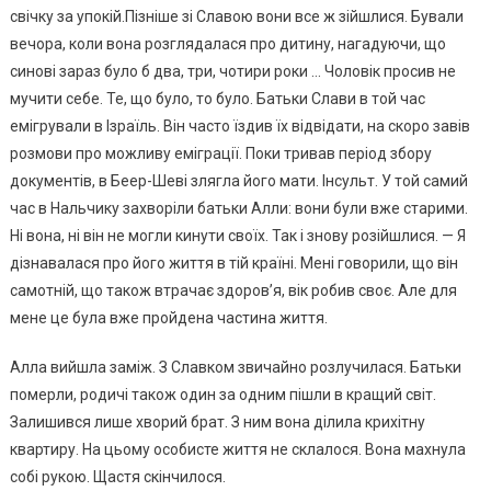
свічку за упокій.Пізніше зі Славою вони все ж зійшлися. Бували
вечора, коли вона розглядалася про дитину, нагадуючи, що
синові зараз було б два, три, чотири роки … Чоловік просив не
мучити себе. Те, що було, то було. Батьки Слави в той час
емігрували в Ізраїль. Він часто їздив їх відвідати, на скоро завів
розмови про можливу еміграції. Поки тривав період збору
документів, в Беер-Шеві злягла його мати. Інсульт. У той самий
час в Нальчику захворіли батьки Алли: вони були вже старими.
Ні вона, ні він не могли кинути своїх. Так і знову розійшлися. — Я
дізнавалася про його життя в тій країні. Мені говорили, що він
самотній, що також втрачає здоров’я, вік робив своє. Але для
мене це була вже пройдена частина життя.
Алла вийшла заміж. З Славком звичайно розлучилася. Батьки
померли, родичі також один за одним пішли в кращий світ.
Залишився лише хворий брат. З ним вона ділила крихітну
квартиру. На цьому особисте життя не склалося. Вона махнула
собі рукою. Щастя скінчилося.