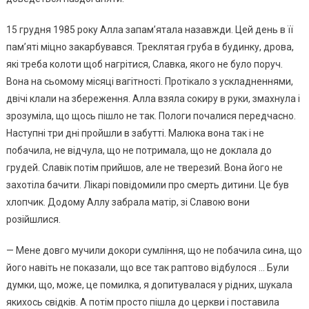
15 грудня 1985 року Алла запам’ятала назавжди. Цей день в її
пам’яті міцно закарбувався. Треклятая груба в будинку, дрова,
які треба колоти щоб нагрітися, Славка, якого не було поруч.
Вона на сьомому місяці вагітності. Протікало з ускладненнями,
двічі клали на збереження. Алла взяла сокиру в руки, змахнула і
зрозуміла, що щось пішло не так. Пологи почалися передчасно.
Наступні три дні пройшли в забутті. Малюка вона так і не
побачила, не відчула, що не потримала, що не доклала до
грудей. Славік потім прийшов, але не тверезий. Вона його не
захотіла бачити. Лікарі повідомили про смерть дитини. Це був
хлопчик. Додому Аллу забрала матір, зі Славою вони
розійшлися.
— Мене довго мучили докори сумління, що не побачила сина, що
його навіть не показали, що все так раптово відбулося … Були
думки, що, може, це помилка, я допитувалася у рідних, шукала
якихось свідків. А потім просто пішла до церкви і поставила