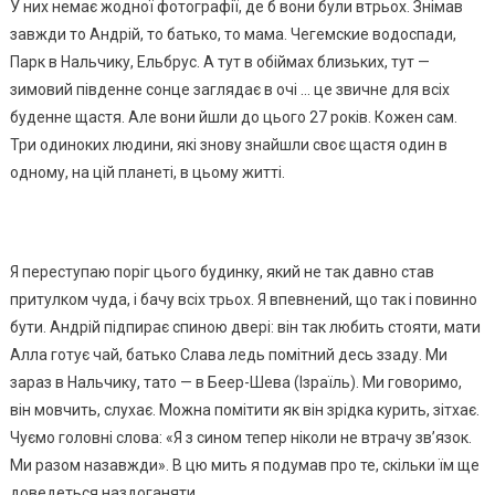
У них немає жодної фотографії, де б вони були втрьох. Знімав
завжди то Андрій, то батько, то мама. Чегемские водоспади,
Парк в Нальчику, Ельбрус. А тут в обіймах близьких, тут —
зимовий південне сонце заглядає в очі … це звичне для всіх
буденне щастя. Але вони йшли до цього 27 років. Кожен сам.
Три одиноких людини, які знову знайшли своє щастя один в
одному, на цій планеті, в цьому житті.
Я переступаю поріг цього будинку, який не так давно став
притулком чуда, і бачу всіх трьох. Я впевнений, що так і повинно
бути. Андрій підпирає спиною двері: він так любить стояти, мати
Алла готує чай, батько Слава ледь помітний десь ззаду. Ми
зараз в Нальчику, тато — в Беер-Шева (Ізраїль). Ми говоримо,
він мовчить, слухає. Можна помітити як він зрідка курить, зітхає.
Чуємо головні слова: «Я з сином тепер ніколи не втрачу зв’язок.
Ми разом назавжди». В цю мить я подумав про те, скільки їм ще
доведеться наздоганяти.