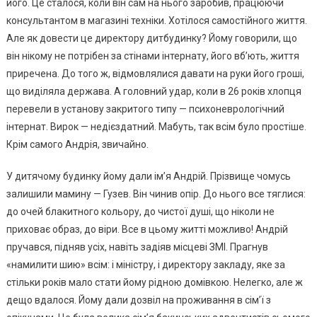
його. Це сталося, коли він сам на нього заробив, працюючи
консультантом в магазині техніки. Хотілося самостійного життя.
Але як довести це директору дитбудинку? Йому говорили, що
він нікому не потрібен за стінами інтернату, його вб’ють, життя
приречена. До того ж, відмовлялися давати на руки його гроші,
що виділяла держава. А головний удар, коли в 26 років хлопця
перевели в установу закритого типу — психоневрологічний
інтернат. Вирок — недієздатний. Мабуть, так всім було простіше.
Крім самого Андрія, звичайно.
У дитячому будинку йому дали ім’я Андрій. Прізвище чомусь
залишили мамину — Гузев. Він чинив опір. До нього все тяглися:
до очей блакитного кольору, до чистої душі, що ніколи не
приховає образ, до віри. Все в цьому житті можливо! Андрій
пручався, підняв усіх, навіть задіяв місцеві ЗМІ. Прагнув
«намилити шию» всім: і міністру, і директору закладу, яке за
стільки років мало стати йому рідною домівкою. Нелегко, але ж
дещо вдалося. Йому дали дозвіл на проживання в сім’ї з