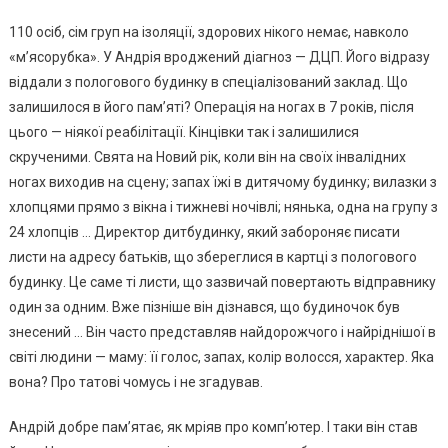
110 осіб, сім груп на ізоляції, здорових нікого немає, навколо
«м’ясорубка». У Андрія вроджений діагноз — ДЦП. Його відразу
віддали з пологового будинку в спеціалізований заклад. Що
залишилося в його пам’яті? Операція на ногах в 7 років, після
цього — ніякої реабілітації. Кінцівки так і залишилися
скрученими. Свята на Новий рік, коли він на своїх інвалідних
ногах виходив на сцену; запах їжі в дитячому будинку; вилазки з
хлопцями прямо з вікна і тижневі ночівлі; нянька, одна на групу з
24 хлопців … Директор дитбудинку, який забороняє писати
листи на адресу батьків, що збереглися в картці з пологового
будинку. Це саме ті листи, що зазвичай повертають відправнику
один за одним. Вже пізніше він дізнався, що будиночок був
знесений … Він часто представляв найдорожчого і найріднішої в
світі людини — маму: її голос, запах, колір волосся, характер. Яка
вона? Про татові чомусь і не згадував.
Андрій добре пам’ятає, як мріяв про комп’ютер. І таки він став