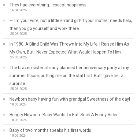
They had everything… except happiness.
16.04.2026
— I’m your wife, not a little errand girl! If your mother needs help,
then you go yourself and work there
25.06.2025
In 1980, A Blind Child Was Thrown Into My Life; I Raised Him As
My Own, But I Never Expected What Would Happen To Him.
25.06.2025
The brazen sister already planned her anniversary party at my
summer house, putting me on the staff list. But I gave her a
surprise.
25.06.2025
Newborn baby having fun with grandpa! Sweetness of the day!
18.06.2024
Hungry Newborn Baby Wants To Eat! Such A Funny Video!
18.06.2024
Baby of two months speaks his first words
18.06.2024