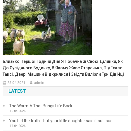
Близько Першої Години Дня Я Побачив Зі Своєї Ділянки, Як
До Сусіднього Будинку, В Якому Живе Старенька, Під’їхало
Таксі. Двері Машини Відкрилися І Звідти Вилізли Три Дів Иці
25.04.2021
admin
LATEST
The Warmth That Brings Life Back
19.04.2026
You hid the truth… but your little daughter said it out loud
17.04.2026