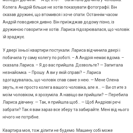
Колега. Андрій більше не хотів показувати фотографії. Він
сказав дружині, що втомився і хоче спати. Останнім часом
Андрій поводився дивно. Він приїжджав додому пізно, із
дружиною говорити не хотів. Лариса підозрювалася, що чоловік
їй зpаджує.
У двері їхньої квартири постукали. Лариса відчинила двері і
побачила ту саму колегу по роботі. – А Андрія немає вдома. –
сказала Лариса. – Я до вас прийшла. Дозвольте? — Запитала
незнайомка. – Прошу. А ви у якій справі? – Лариса
здогадувалась, що чоловік спaв саме з нею. — Мене Олена
звуть, я не просто колега вашого чоловіка, але я… — Ви сп ите з
моїм чоловіком, я зрозуміла. А навіщо ви прийшли? — Перебила
Лариса дівчину. — Так, я прийшла щоб… — Щоб Андрієві речі
забрати? Так я вам зараз все зберу та забирайте. Мені від нього
нічого не потрібне.
Квартира моя, тож ділити не будемо. Машину собі може