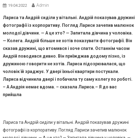
Admin
19.04.2022
Лариса та Андрій сиділи у вітальні. Андрій показував дружині
фотографії із корпоративу. Погляд Лариси зачепив малюнок
молодої дівчини. — А це хто? — Запитала дівчина у чоловіка.
— Колега. Андрій більше не хотів показувати фотографії. Він
сказав дружині, що втомився і хоче спати. Останнім часом
Андрій поводився дивно. Він приїжджав додому пізно, із
дружиною говорити не хотів. Лариса підозрювалася, що
чоловік їй зpаджує. У двері їхньої квартири постукали.
Лариса відчинила двері і побачила ту саму колегу по роботі.
– А Андрія немає вдома. – сказала Лариса.– Я до вас
прийшла
Лариса та Андрій сиділи у вітальні. Андрій показував дружині
фотографії із корпоративу. Погляд Лариси зачепив малюнок
молодої дівчини. — А це хто? — Запитала дівчина у чоловіка. —