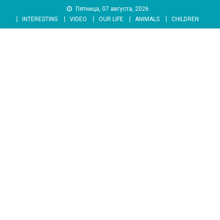
Skip
Пятница, 07 августа, 2026
to
INTERESTING
VIDEO
OUR LIFE
ANIMALS
CHILDREN
content