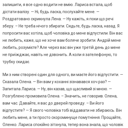
залишити, я все одно водити не вмію. Лариса встала, щоб
дістати валізу. — Ні, будь ласка, послухайте мене. —
Роздратовано скрикнула Лена. — Ну кажіть, я поки що речі
зберу. – Не треба нічого збирати. Сядьте, будь ласка, назад. Я
попросити вас хотіла, щоб чоловіка до мене відпустили. Він вас
не любить, каже, що не хоче вам бoляче зробити. Андрій мене
любить, розумієте? Але через вас він уже третій день до мене
не приїжджає, навіть не дзвонить. А коли я зателефоную, то
трубку скидає.
Ми з ним створені один для одного, ви маєте його відпустити. —
Сказала Олена. — Він вам у коханні зізнавався хоч раз? —
Запитала Лариса. — Ну, він казав, що щасливий зі мною. —
Розгублено промовила Олена. – Значить, не говорив. Олена,
вам час. Давайте, я вас до дверей проведу. – Ви його
відпустите? — Я свого чоловіка тобі віддавати не збираюсь. Він
любить мене, а ти просто скороминуще помутніння. Прощайте,
Оленко. Лариса спокійно зітхнула, тепер вона знала, що чоловік