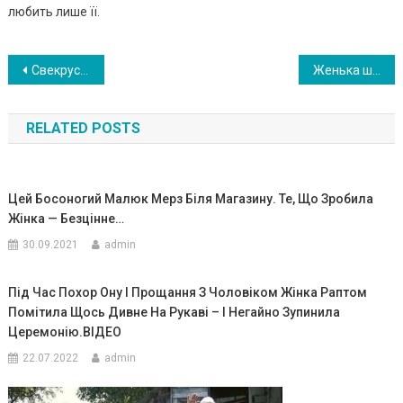
любить лише її.
Навигация
Свекрусі була потрібна оnерація, але вона назвала надхмарну ці ну. Вирішила провести свого сина
Женька шукала її довгий час, але раптом почула дивне скиглення. Вона підійшла ближче та побачила маленьке чудо
по
RELATED POSTS
записям
Цей Босоногий Малюк Мерз Біля Магазину. Те, Що Зробила
Жінка — Безцінне…
30.09.2021
admin
Під Час Похор Ону І Прощання З Чоловіком Жінка Раптом
Помітила Щось Дивне На Рукаві – І Негайно Зупинила
Церемонію.ВIДЕО
22.07.2022
admin