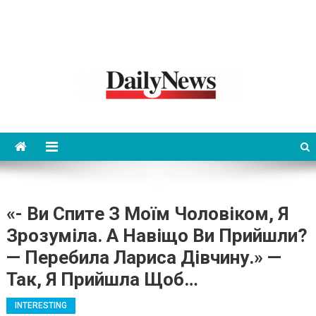
News 92 Daily
No.1 News Portal
«- Ви Cпитe З Моїм Чоловіком, Я
Зрозуміла. А Навіщо Ви Прийшли?
— Перебила Лариса Дівчину.» —
Так, Я Прийшла Щоб…
INTERESTING