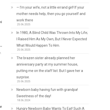
— I’m your wife, not a little errand girl! If your
mother needs help, then you go yourself and
work there
ні
25.06.2025
In 1980, A Blind Child Was Thrown Into My Life;
I Raised Him As My Own, But I Never Expected
What Would Happen To Him.
 –
25.06.2025
.
The brazen sister already planned her
anniversary party at my summer house,
putting me on the staff list. But I gave her a
surprise.
25.06.2025
Newborn baby having fun with grandpa!
Sweetness of the day!
18.06.2024
и
Hungry Newborn Baby Wants To Eat! Such A