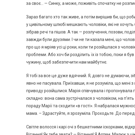
за своє… — Синку, а може, поживіть спочатку не розп
Зараз багато хто так живе, а потім вирішив би, що роби
у цивільному шлюбі мешкають чоловіки, які не хочуть 
зібрав речі та пішов. А так — розлучення, позови, по
завжди були друзями. І чи не ти казала мені, що чолов
про що я мріяв усі ці роки, коли ти розійшлася з чолов
проблеми. Або хоч би розділить їх із тобою, поки я бу
чужину, щоб забезпечити нам майбутнє.
Я тобі за все це дуже вдячний. Я, довго не думаючи, з
явно не пасувала. Приїхавши, я не розуміла, що мені з
приводу розійшлися. Марія співчувала і пропонувала п
складно: вона сама зустрічалася з чоловіком, на п’ят
пораду Марії та сходити «в гості». Я набралася мужно
мама. – Здрастуйте, я зрозуміла. Проходьте. До перед
Світле волосся і карі очі з бешкетними іскорками, від
Вітання! Як тебе звати? — Вітання! Я Артем. Малюк з 