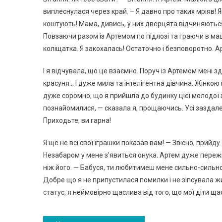
виплеснулася через край. – Я давно про таких мріяв! 
коштують! Мама, дивись, у них дверцята відчиняються, 
Повзаючи разом із Артемом по підлозі та граючи в маш
коліщатка. Я закохалась! Остаточно і безповоротно. 
І я відчувала, що це взаємно. Поруч із Артемом мені з
красуня… І дуже мила та інтелігентна дівчина. Жінкою
дуже соромно, що я прийшла до будинку цієї молодої жін
познайомилися, — сказала я, прощаючись. Усі заздале
Приходьте, ви гарна!
Я ще не всі свої іграшки показав вам! — Звісно, прийду
Незабаром у мене з’явиться онука. Артем дуже переж
ніж його. — Бабуся, ти любитимеш мене сильно-сильно, 
Добре що я не припустилася помилки і не зіпсувала жит
статус, я неймовірно щаслива від того, що мої діти ща