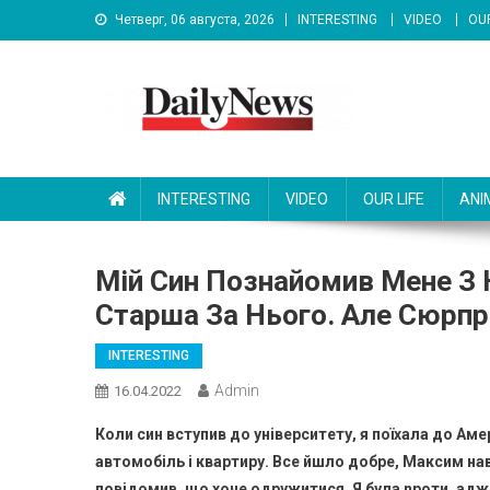
Skip
Четверг, 06 августа, 2026
INTERESTING
VIDEO
OUR
to
content
News 92 Daily
No.1 News Portal
INTERESTING
VIDEO
OUR LIFE
ANI
Мій Син Познайомив Мене З Н
Старша За Нього. Але Сюрпр
INTERESTING
Admin
16.04.2022
Коли син вступив до університету, я поїхала до Аме
автомобіль і квартиру. Все йшло добре, Максим нав
повідомив, що хоче одружитися. Я була nроти, адже