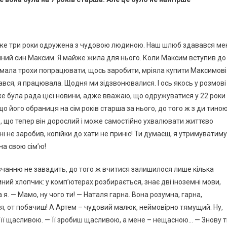
 вже три роки одружена з чудовою людиною. Наш шлюб здавався ме
диний син Максим. Я майже жила для нього. Коли Максим вступив до
 Думала трохи попрацювати, щось заробити, мріяла купити Максимові
ався, я працювала. Щодня ми зідзвонювалися. І ось якось у розмові
е була рада цієї новини, адже вважаю, що одружуватися у 22 роки
що його обраниця на сім років старша за нього, до того ж з ди тиною
в, що тепер він дорослий і може самостійно ухвалювати життєво
і не заробив, копійки до хати не приніс! Ти думаєш, я утримуватиму
на свою сім’ю!
чанню не завадить, до того ж вчитися залишилося лише кілька
умний хлопчик: у комп’ютерах розбирається, знає дві іноземні мови,
я. — Мамо, ну чого ти! — Наталя гарна. Вона розумна, гарна,
я, от побачиш! А Артем – чудовий малюк, неймовірно тямущий. Ну,
 її щасливою. — Її зробиш щасливою, а мене – нещасною… — Знову т