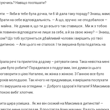
исуючись? Навіщо поспішати?
ти. — Якби в тебе була дочка, ти б їй дала таку пораду? Знаєш, мамо
брати на себе відповідальність. — А що, зручно: не сподобалося —
діл майна… Не думав я, що ти до всього так ставишся… Ми ж з тобою
ік повинен відповідати не лише за себе, а й за свою жінку? — Знаєш,
іком? Що тобі зустрінеться дбайливий чоловік і вирішить усі твої
в дитиною. — Але цього не сталося. І ти змушена була податись на
ібрала речі та прилетіла додому – рятувати сина. Така невістка мені
 цим було робити? Порадилася з подругами, їхні думки із цього
оговорити з цією Наталею, як жінка з жінкою. З Ганною все було
ь років молодшою. Так нічого не придумавши, я вирішила послухати
сті і вирушила на оглядини. — Доброго здоров’я Наталя! Я Максимо
покою вибіг хлопчик.
крита щира усмішка… Як же він схожий на Максима в дитинстві! —
цікавістю мене розглядав. Я простягла йому машину. Радість малюка