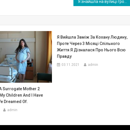
Я знайшла на вулиці гроші і зробила так, як вчила мене мама. З того дня моє життя змінилося назавжди!
Я Вийшла Заміж За Кохану Людину,
Проте Через 3 Місяці Спільного
Життя Я Дізналася Про Нього Всю
Правду
03.11.2021
admin
A Surrogate Mother 2
My Children And I Have
We Dreamed Of.
admin