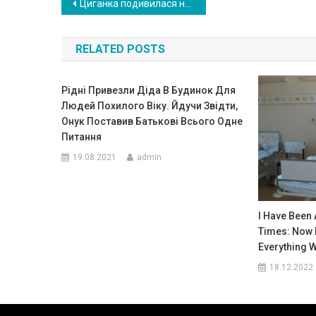
Навигация
Циганка подивилася на Ліду і прошепотіла два слова, все збулося, як вона сказала. Через 25 років дівчина знову зустріла циганку..
по
RELATED POSTS
записям
Рідні Привезли Діда В Будинок Для
Людей Похилого Віку. Йдучи Звідти,
Онук Поставив Батькові Всього Одне
Питання
19.08.2021
admin
I Have Been 
Times: Now 
Everything 
18.12.2022