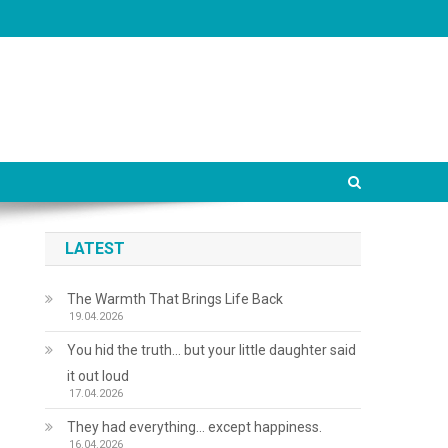
LATEST
The Warmth That Brings Life Back
19.04.2026
You hid the truth… but your little daughter said
it out loud
17.04.2026
They had everything… except happiness.
16.04.2026