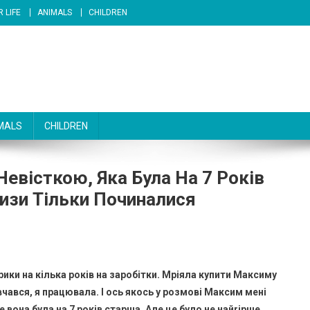
 LIFE
ANIMALS
CHILDREN
MALS
CHILDREN
евісткою, Яка Була На 7 Років
изи Тільки Починалися
рики на кілька років на заробітки. Мріяла купити Максиму
чався, я працювала. І ось якось у розмові Максим мені
 вона була на 7 років старша. Але це було не найrірше