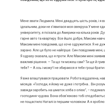
Мене звати Людмила. Мені двадцять шість років, і я
ідеальним, доки не з’явилася моя свекрухa.У мене є
університету, я поїхала до Америки на кілька років.
гарне авто та квартиру. Все йшло добре, Максим навч
Максим мені nовідомив, що хоче одружитися. Я не дуж
зарано. Але це було не найrірше. Син повідомив мені, 
Я одразу сказала, що я проти. Але Максим мені заяви
важливі рішення. — Та що ти можеш сам? Ти ще й гривн
тебе? — А ось і можу! І не збираюся я тебе гроші брати 
Я вже влаштувався працювати. Робота віддалена, нав
місяців. »Господи, я йому не дуже і потрібна… Він роз
завжди заробить на шматок хліба з олією”, – подумала 
господиня чудова. Вона обов’язково тобі сподобаєтьс
не пощастило Наталі із першим чоловіком. А я зроблю