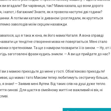
Як ви вгадали? Ви чарівниця, так? Мама казала, що вони дорого
і капот, і багажник! Знаєте, як я провела наступні дві години?
инки. А потім ми катали їх диваном і розглядали, як крутяться
Артемко заволодів моїм серцем назавжди.
давалося, що я така ж юна, як його мама Наталя. А вона справді
 назвати це тендітне створення мова не повертається. Мені стало
ки з претензіями. Та ще з наміром посварити її із сином. — Ну, от і
гідь заготовлені фрази кудись зникли. — А ви ще прийдете до нас?
. І ви з мамою приходьте до мене у гості. Обов’язково приходьте!
иває, що мама і тато Максим тепер любитимуть сестричку більше,
я знаю! — Заявив мені Артем. Від таких слів на душі дуже тепло.
тя синові. Для щастя в сімейному житті не важливий ні вік, ні
сливі.