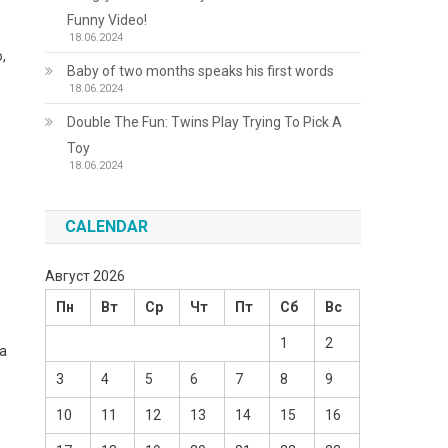
Funny Video!
18.06.2024
,
Baby of two months speaks his first words
18.06.2024
Double The Fun: Twins Play Trying To Pick A
Toy
18.06.2024
CALENDAR
Август 2026
Пн
Вт
Ср
Чт
Пт
Сб
Вс
1
2
ва
3
4
5
6
7
8
9
10
11
12
13
14
15
16