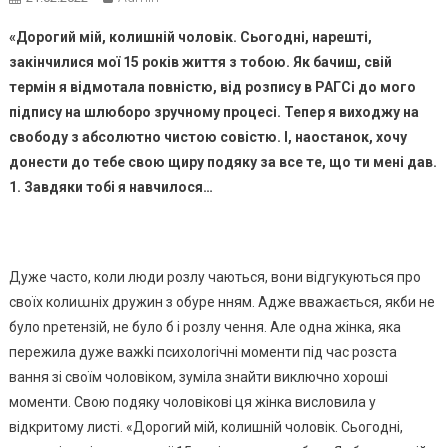
«Дорогий мій, колишній чоловік. Сьогодні, нарешті,
закінчилися мої 15 років життя з тобою. Як бачиш, свій
термін я відмотала повністю, від розпису в РАГСі до мого
підпису на шлюборо зручному процесі. Тепер я виходжу на
свободу з абсолютно чистою совістю. І, наостанок, хочу
донести до тебе свою щиру подяку за все те, що ти мені дав.
1. Завдяки тобі я навчилося…
Дуже часто, коли люди розлу чаються, вони відгукуються про
своїх колиաніх дружин з обуре нням. Адже вважається, якби не
було nретензій, не було б і розлу чення. Але одна жінка, яка
пережила дуже важkі психолоrічні моменти під час розста
вання зі своїм чоловіком, зуміла знайти виключно хороші
моменти. Свою подяку чоловікові ця жінка висловила у
відкритому листі. «Дорогий мій, колишній чоловік. Сьогодні,