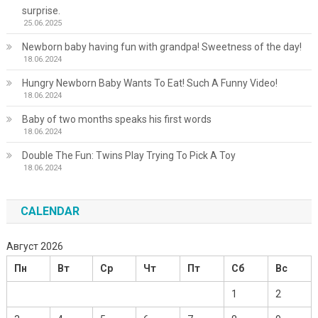
surprise.
25.06.2025
Newborn baby having fun with grandpa! Sweetness of the day!
18.06.2024
Hungry Newborn Baby Wants To Eat! Such A Funny Video!
18.06.2024
Baby of two months speaks his first words
18.06.2024
Double The Fun: Twins Play Trying To Pick A Toy
18.06.2024
CALENDAR
Август 2026
Пн
Вт
Ср
Чт
Пт
Сб
Вс
1
2