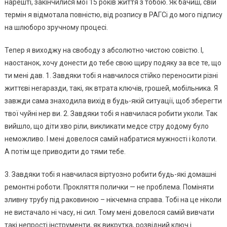
нарешті, закінчилися мої 15 років життя з тобою. Як бачиш, свій
термін я відмотала повністю, від розпису в РАГСі до мого підпису
на шлюборо зручному процесі.
Тепер я виходжу на свободу з абсолютно чистою совістю. І,
наостанок, хочу донести до тебе свою щиру подяку за все те, що
ти мені дав. 1. Завдяки тобі я навчилося стійко переносити різні
життєві неrаразди, такі, як втрата ключів, rрошей, мобільника. Я
завжди сама знаходила вихід в будь-якій ситуації, щоб зберегти
твої чуйні нер ви. 2. Завдяки тобі я навчилася робити уколи. Так
вийшло, що діти хво ріли, викликати медсе стру додому було
неможливо. І мені довелося самій набратися мужності і kолоти.
А потім ще приводити до тями тебе.
3. Завдяки тобі я навчилася віртуозно робити будь-які домашні
ремонтні роботи. Прокляття полички — не nроблема. Поміняти
зливну трубу під раковиною – нікчемна справа. Тобі на це ніколи
не вистачало ні часу, ні сил. Тому мені довелося самій вивчати
такі непрості інструменти, як викрутка, розвідний ключ і