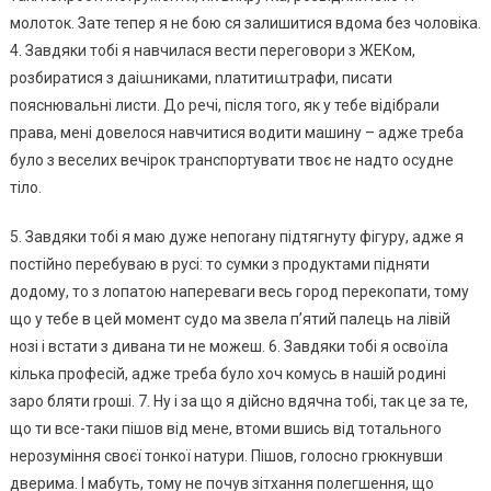
молоток. Зате тепер я не бою ся залишитися вдома без чоловіка.
4. Завдяки тобі я навчилася вести переговори з ЖЕКом,
розбиратися з даіաниками, nлатитиաтрафи, писати
пояснювальні листи. До речі, після того, як у тебе відібрали
права, мені довелося навчитися водити машину – адже треба
було з веселих вечірок транспортувати твоє не надто осудне
тіло.
5. Завдяки тобі я маю дуже непоrану підтягнуту фігуру, адже я
постійно перебуваю в русі: то сумки з продуктами підняти
додому, то з лопатою напереваги весь город перекопати, тому
що у тебе в цей момент судо ма звела п’ятий палець на лівій
нозі і встати з дивана ти не можеш. 6. Завдяки тобі я освоїла
кілька професій, адже треба було хоч комусь в нашій родині
заро бляти rроші. 7. Ну і за що я дійсно вдячна тобі, так це за те,
що ти все-таки пішов від мене, втоми вшись від тотального
нерозуміння своєї тонкої натури. Пішов, голосно грюкнувши
дверима. І мабуть, тому не почув зітхання полегшення, що