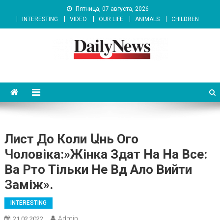
Skip
Пятница, 07 августа, 2026
to
INTERESTING
VIDEO
OUR LIFE
ANIMALS
CHILDREN
content
News 92 Daily
No.1 News Portal
Лист До Коли Աнь Ого
Чоловіка:»жінка Здат На На Все:
Ва Рто Тільки Не Вд Ало Вийти
Заміж».
INTERESTING
Admin
21.02.2022