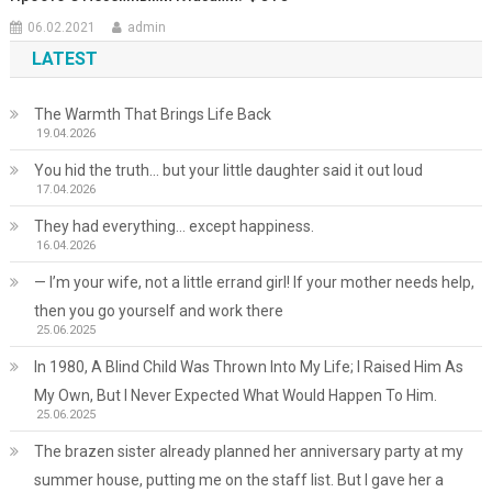
06.02.2021
admin
LATEST
The Warmth That Brings Life Back
19.04.2026
You hid the truth… but your little daughter said it out loud
17.04.2026
They had everything… except happiness.
16.04.2026
— I’m your wife, not a little errand girl! If your mother needs help,
then you go yourself and work there
25.06.2025
In 1980, A Blind Child Was Thrown Into My Life; I Raised Him As
My Own, But I Never Expected What Would Happen To Him.
25.06.2025
The brazen sister already planned her anniversary party at my
summer house, putting me on the staff list. But I gave her a