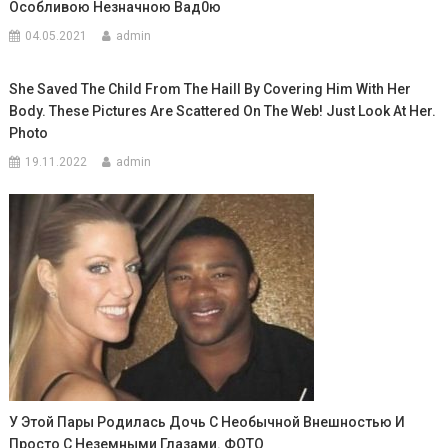
Особливою Незначною Вад0ю
04.05.2021
admin
She Saved The Child From The Haill By Covering Him With Her
Body. These Pictures Are Scattered On The Web! Just Look At Her.
Photo
19.11.2022
admin
У Этой Пары Родилась Дочь С Необычной Внешностью И
Просто С Неземными Глазами. ФОТО