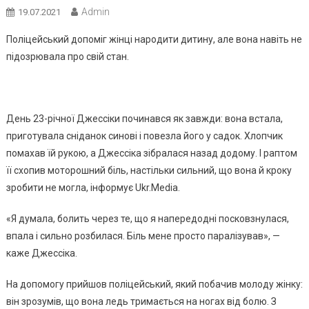
Admin
19.07.2021
Поліцейський допоміг жінці народити дитину, але вона навіть не
підозрювала про свій стан.
День 23-річної Джессіки починався як завжди: вона встала,
приготувала сніданок синові і повезла його у садок. Хлопчик
помахав їй рукою, а Джессіка зібралася назад додому. І раптом
її схопив моторошний біль, настільки сильний, що вона й кроку
зробити не могла, інформує Ukr.Media.
«Я думала, болить через те, що я напередодні посковзнулася,
впала і сильно розбилася. Біль мене просто паралізував», —
каже Джессіка.
На допомогу прийшов поліцейський, який побачив молоду жінку:
він зрозумів, що вона ледь тримається на ногах від болю. З