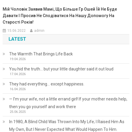
Мій Чоловік Заявив Мамі, Що Більше Гр Ошей Їй Не Буде
Давати І Просив Не Сподіватися На Нашу Допомогу На
Старості Років!
15.06.2022
admin
LATEST
The Warmth That Brings Life Back
19.04.2026
You hid the truth… but your little daughter said it out loud
17.04.2026
They had everything… except happiness.
16.04.2026
— I’m your wife, not a little errand girl! If your mother needs help,
then you go yourself and work there
25.06.2025
In 1980, A Blind Child Was Thrown Into My Life; I Raised Him As
My Own, But I Never Expected What Would Happen To Him.