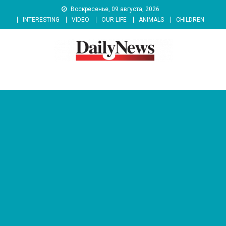
Skip
Воскресенье, 09 августа, 2026
to
INTERESTING
VIDEO
OUR LIFE
ANIMALS
CHILDREN
content
News 92 Daily
No.1 News Portal