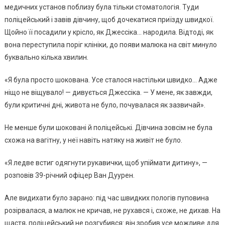
медичних установ поблизу була тільки стоматологія. Туди
поліцейський і завів дівчину, щоб дочекатися приїзду швидкої.
Щойно її посадили у крісло, як Джессіка… народила. Відтоді, як
вона переступила поріг клініки, до появи малюка на світ минуло
буквально кілька хвилин.
«Я була просто шокована. Усе сталося настільки швидко… Адже
ніщо не віщувало! — дивується Джессіка. — У мене, як завжди,
були критичні дні, живота не було, почувалася як зазвичай».
Не менше були шоковані й поліцейські. Дівчина зовсім не була
схожа на вагітну, у неї навіть натяку на живіт не було.
«Я ледве встиг одягнути рукавички, щоб упіймати дитину», —
розповів 39-річний офіцер Ван Дуурен.
Але видихати було зарано: під час швидких пологів пуповина
розірвалася, а малюк не кричав, не рухався і, схоже, не дихав. На
щастя, поліцейський не розгубився: він зробив усе можливе для