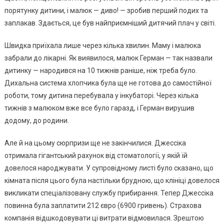
порятунку дитини, і малюк — диво! — зробив перший подих та
заплакав. Здається, це був найприємніший дитячий плач у світі.
Швидка приїхала лише через кілька хвилин. Маму і малюка
забрали до лікарні. Як виявилося, малюк Герман — так назвали
дитинку — народився на 10 тижнів раніше, ніж треба було.
Дихальна система хлопчика була ще не готова до самостійної
роботи, тому дитина перебувала у інкубаторі. Через кілька
тижнів з малюком вже все було гаразд, і Герман вирушив
додому, до родини.
Але й на цьому сюрпризи ще не закінчилися. Джессіка
отримала гігантський рахунок від стоматології, у якій їй
довелося народжувати. У супровідному листі було сказано, що
кімната після цього була настільки брудною, що клініці довелося
викликати спеціалізовану службу прибирання. Тепер Джессіка
повинна була заплатити 212 євро (6900 гривень). Страхова
компанія відшкодовувати ці витрати відмовилася. Зрештою