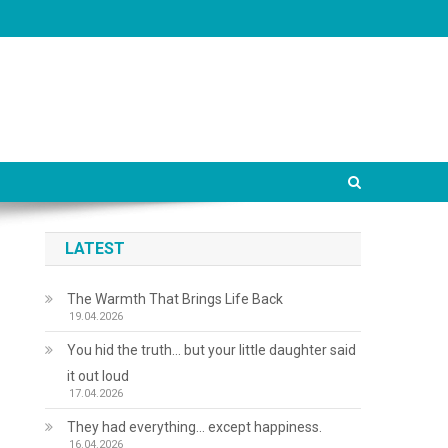
LATEST
The Warmth That Brings Life Back
19.04.2026
You hid the truth… but your little daughter said
it out loud
17.04.2026
They had everything… except happiness.
16.04.2026