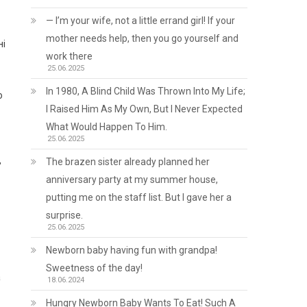
— I’m your wife, not a little errand girl! If your
mother needs help, then you go yourself and
ні
work there
25.06.2025
In 1980, A Blind Child Was Thrown Into My Life;
о
I Raised Him As My Own, But I Never Expected
What Would Happen To Him.
25.06.2025
,
The brazen sister already planned her
anniversary party at my summer house,
putting me on the staff list. But I gave her a
surprise.
25.06.2025
Newborn baby having fun with grandpa!
Sweetness of the day!
а
18.06.2024
Hungry Newborn Baby Wants To Eat! Such A