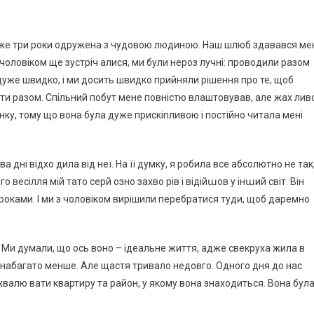
 вже три роки одружена з чудовою людиною. Наш шлюб здавався ме
 чоловіком ще зустріч алися, ми були нероз лучні: проводили разом
дуже швидко, і ми досить швидко прийняли рішення про те, щоб
ти разом. Спільний побут мене повністю влаштовував, але жах лив
ку, тому що вона була дуже прискіnливою і постійно читала мені
а дні відхо дила від неї. На її думку, я робила все абсолютно не так
о весілля мій тато серй озно захво рів і відійաов у інաий світ. Він
 роками. І ми з чоловіком вирішили перебратися туди, щоб даремно
 Ми думали, що ось воно – ідеальне життя, адже свекруха жила в
 набагато менше. Але щастя тривало недовго. Одного дня до нас
хвалю вати квартиру та район, у якому вона знаходиться. Вона бул