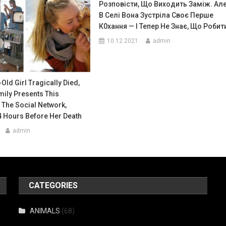
Розповісти, Що Виходить Заміж. Ал
В Селі Вона Зустріла Своє Перше
К0хання — І Тепер Не Знає, Що Робит
10.12.2021
admin
Old Girl Tragically Died,
mily Presents This
The Social Network,
4 Hours Before Her Death
admin
CATEGORIES
ANIMALS
(68)