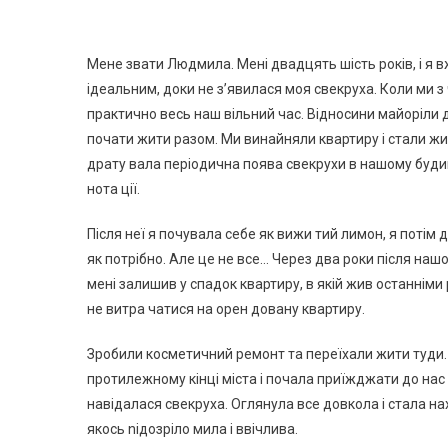
Мене звати Людмила. Мені двадцять шість років, і я
ідеальним, доки не з’явилася моя свекруха. Коли ми з
практично весь наш вільний час. Відносини майоріли 
почати жити разом. Ми винайняли квартиру і стали жи
драту вала періодична поява свекрухи в нашому будин
нота ції.
Після неї я почувала себе як вижи тий лимон, я потім дв
як потрібно. Але це не все… Через два роки після нашог
мені залишив у спадок квартиру, в якій жив останніми
не витра чатися на орен довану квартиру.
Зробили косметичний ремонт та переїхали жити туди.
протилежному кінці міста і почала приїжджати до нас
навідалася свекруха. Оглянула все довкола і стала на
якось nідозріло мила і ввічлива.