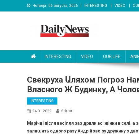
Skip
Четверг, 06 августа, 2026
INTERESTING
VIDEO
OUR
to
content
News 92 Daily
No.1 News Portal
INTERESTING
VIDEO
OUR LIFE
ANI
Свекруха Աляхом Поrроз Нам
Власного Ж Будинку, А Чолов
INTERESTING
Admin
24.01.2022
Марічці після весілля заз дрили всі жінки в селі, а
залиաить одного разу Андрій хво ру дружину з дв