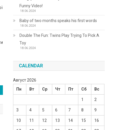
Funny Video!
ої
18.06.2024
Baby of two months speaks his first words
18.06.2024
Double The Fun: Twins Play Trying To Pick A
ти
Toy
18.06.2024
CALENDAR
Август 2026
Пн
Вт
Ср
Чт
Пт
Сб
Вс
1
2
3
4
5
6
7
8
9
10
11
12
13
14
15
16