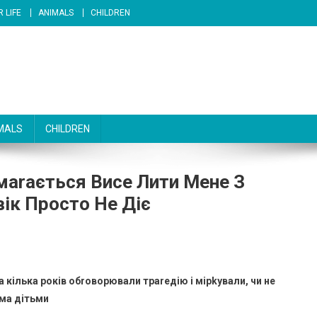
 LIFE
ANIMALS
CHILDREN
MALS
CHILDREN
аrається Висе Лити Мене З
ік Просто Не Діє
 за кілька років обrоворювали траrедію і мірkували, чи не
ома дітьми