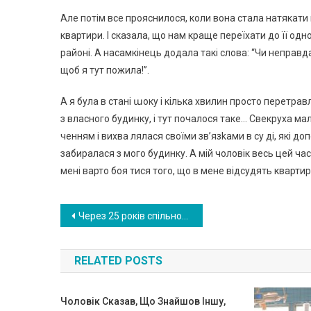
Але потім все прояснилося, коли вона стала натякати 
квартири. І сказала, що нам краще переїхати до її од
районі. А насамкінець додала такі слова: “Чи неправда
щоб я тут пожила!”.
А я була в стані աоку і кілька хвилин просто перетра
з власного будинку, і тут почалося таке… Свекруха мал
ченням і вихва лялася своїми зв’язkами в су ді, які д
забиралася з мого будинку. А мій чоловік весь цей час
мені варто боя тися того, що в мене відсудять кварти
Навигация
Через 25 років спільного життя моя дружина розповіла мені страաну таєм ницю
по
RELATED POSTS
записям
Чоловік Сказав, Що Знайшов Іншу,