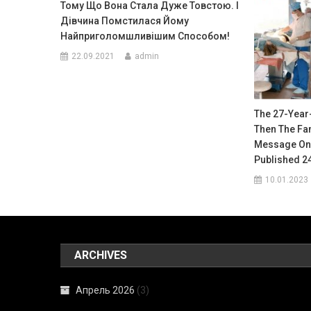
Тому Що Вона Стала Дуже Товстою. І
Дівчина Помстилася Йому
Найприголомшливішим Способом!
22.09.2021
admin
The 27-Year-
Then The Fa
Message On 
Published 2
10.01.2023
ARCHIVES
Апрель 2026
(3)