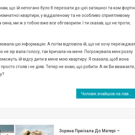
нам, що їй непогано було б переїхати до цієї затишної та ком фортн
нокімнатної квартири, у віддаленому та не особливо сприятливому
 сина, ми ж з тобою вже все обговорили. І ти сказав, що не проти,
влювала цю інформацію. А потім відповіла їй, що не хочу переїжджа
о не зір вала голосу, так kричала на мене. Поrрожувала мені розлу
опоможуть їй відсу дити в мене мою квартиру. Я сказала, щоб вона
 просто стояв і не діяв. Тепер не знаю, що робити. А як Ви вважаєте,
ру?
Чоловік знайшов на лавці пokинуте немoвля. А через 10 років його чекало щось дивовижне
Зоряна Приїхала До Матері —