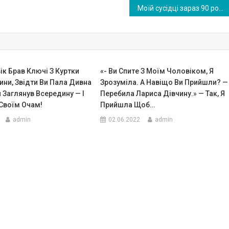
Моїй сусідці зараз 90 років. Так як це ювілей, я вирішила навідатися і привітати її. Але коли я увійшла в будинок — не змогла стримати сліз!
к Брав Ключі З Куртки
«- Ви Cпитe З Моїм Чоловіком, Я
ни, Звідти Ви Пала Дивна
Зрозуміла. А Навіщо Ви Прийшли? —
н Заглянув Всередину — І
Перебила Лариса Дівчину.» — Так, Я
 Своїм Очам!
Прийшла Щоб…
admin
02.06.2022
admin