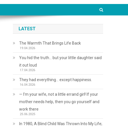
LATEST
The Warmth That Brings Life Back
19.04.2026
You hid the truth… but your little daughter said
it out loud
17.04.2026
They had everything… except happiness.
16.04.2026
— I’m your wife, not a little errand girl! If your
mother needs help, then you go yourself and
work there
25.06.2025
In 1980, A Blind Child Was Thrown Into My Life;