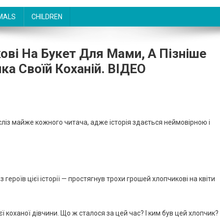
MALS
CHILDREN
ові На Букет Для Мами, А Пізніше
ка Своїй Коханій. ВIДЕО
сліз майже кожного читача, адже історія здається неймовірною і
 героїв цієї історії — простягнув трохи грошей хлопчикові на квіти
єї коханої дівчини. Що ж сталося за цей час? І ким був цей хлопчик?