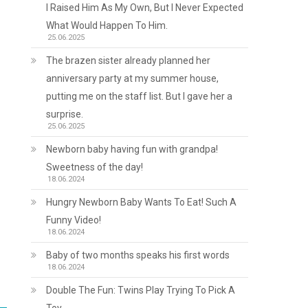
I Raised Him As My Own, But I Never Expected
What Would Happen To Him.
25.06.2025
The brazen sister already planned her
anniversary party at my summer house,
putting me on the staff list. But I gave her a
surprise.
25.06.2025
Newborn baby having fun with grandpa!
Sweetness of the day!
18.06.2024
Hungry Newborn Baby Wants To Eat! Such A
Funny Video!
18.06.2024
Baby of two months speaks his first words
18.06.2024
Double The Fun: Twins Play Trying To Pick A