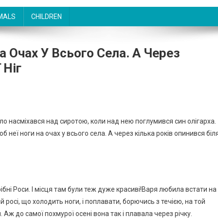
MALS
CHILDREN
а Очах У Всього Села. А Через
 Ніг
ело насміхався над сиротою, коли над нею поглумився син олігарха.
б неї ноги на очах у всього села. А через кілька років опинився біл
бні Роси. І місця там були теж дуже красиві!Варя любила встати на
ій росі, що холодить ноги, і поплавати, борючись з течією, на той
. Аж до самої похмурої осені вона так і плавала через річку.