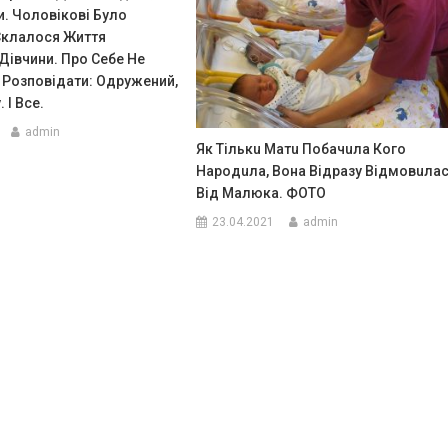
. Чоловікові Було
 Склалося Життя
Дівчини. Про Себе Не
 Розповідати: Одружений,
 І Все.
admin
Як Тількu Матu Побачuла Кого
Народuла, Вона Відразу Відмовuла
Від Малюка. ФОТО
23.04.2021
admin