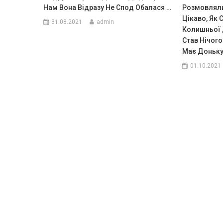
Нам Вона Відразу Не Спод Обалася …
Розмовляли
Цікаво, Як
31.08.2021
admin
Колишньої 
Став Нічого
Має Доньку.
01.10.2021