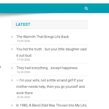
LATEST
The Warmth That Brings Life Back
19.04.2026
You hid the truth… but your little daughter said
it out loud
17.04.2026
я
They had everything… except happiness.
16.04.2026
— I’m your wife, not a little errand girl! If your
mother needs help, then you go yourself and
work there
25.06.2025
In 1980, A Blind Child Was Thrown Into My Life;