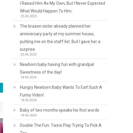
I Raised Him As My Own, But I Never Expected
What Would Happen To Him.
25.06.2025
в
The brazen sister already planned her
anniversary party at my summer house,
putting me on the staff list. But I gave her a
surprise.
25.06.2025
Newborn baby having fun with grandpa!
Sweetness of the day!
18.06.2024
Hungry Newborn Baby Wants To Eat! Such A
Funny Video!
18.06.2024
Baby of two months speaks his first words
18.06.2024
Double The Fun: Twins Play Trying To Pick A