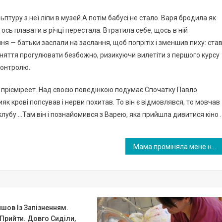
ьптуру з неї ліпи в музей.А потім бабусі не стало. Варя бродила як
ось плавати в річці перестала. Втратила себе, щось в ній
я — батьки заслали на заслання, щоб попрітіх і зменшив пиху: ста
заняття прогулювати безбожно, ризикуючи вилетіти з першого курсу
 контролю.
о прісміреет. Над своєю поведінкою подумає.Спочатку Павло
бияк крові попсував і нерви похитав. То він є відмовлявся, то мовчав
клубу …Там він і познайомився з Варею, яка прийшла дивитися кіно .
Mама проміняла мене на нового чоловіка. »У дитячий будинок її здай, я не збираюся її годувати», — кричав вітчим. І я потрапила в дитбудинок. Зустріла я їх через роки: вони змінилися до невпізнання. Но…
шов Із Запізненням.
Прийти. Довго Сиділи,