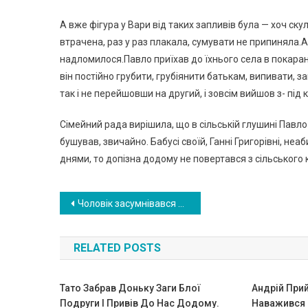
А вже фігура у Вари від таких запливів була — хоч скул
втрачена, раз у раз плакала, сумувати не припиняла.А 
надломилося.Павло приїхав до їхнього села в покаранн
він постійно грубити, грубіянити батькам, випивати, 
так і не перейшовши на другий, і зовсім вийшов з- під
Сімейний рада вирішила, що в сільській глушині Павл
бушував, звичайно. Бабусі своїй, Ганні Григорівні, неа
днями, то допізна додому не повертався з сільського 
Навигация
Чоловік засумнівався в дружині: не вірив, що новонароджена донечка від нього. Він в паніці прибіг до акушера Відповідь лікаря вразив його
по
RELATED POSTS
записям
Тато Забрав Доньку Заги Блої
Андрій Прий
Подруги І Привів До Нас Додому.
Наважився 