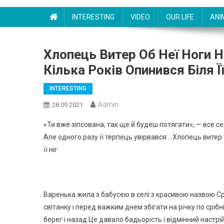
INTERESTING
VIDEO
OUR LIFE
ANI
Хлопець Витер Об Неї Ноги Н
Кілька Років Опинився Біля Її
INTERESTING
Admin
28.09.2021
«Ти вже зіпсована, так ще й будеш потягати», — все с
Але одного разу її терпець увірвався …Хлопець витер о
її ніг
Варенька жила з бабусею в селі з красивою назвою Срі
світанку і перед важким днем збігати на річку по срібн
берег і назад.Це давало бадьорість і відмінний настрій