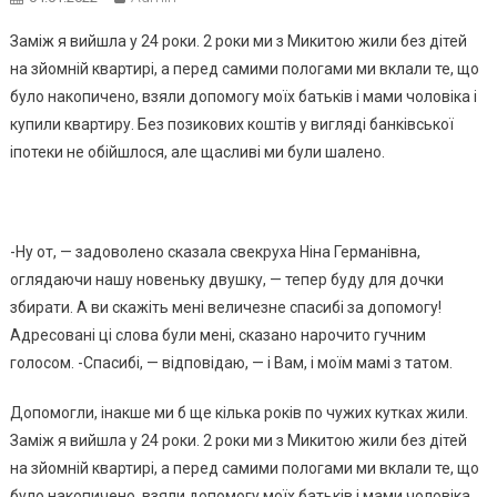
Заміж я вийшла у 24 роки. 2 роки ми з Микитою жили без дітей
на зйомній квартирі, а перед самими пологами ми вклали те, що
було накопичено, взяли допомогу моїх батьків і мами чоловіка і
купили квартиру. Без позикових коштів у вигляді банківської
іпотеки не обійшлося, але щасливі ми були шалено.
-Ну от, — задоволено сказала свекруха Ніна Германівна,
оглядаючи нашу новеньку двушку, — тепер буду для дочки
збирати. А ви скажіть мені величезне спасибі за допомогу!
Адресовані ці слова були мені, сказано нарочито гучним
голосом. -Спасибі, — відповідаю, — і Вам, і моїм мамі з татом.
Допомогли, інакше ми б ще кілька років по чужих кутках жили.
Заміж я вийшла у 24 роки. 2 роки ми з Микитою жили без дітей
на зйомній квартирі, а перед самими пологами ми вклали те, що
було накопичено, взяли допомогу моїх батьків і мами чоловіка,