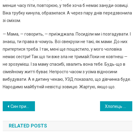
менше часу піти, повторюю, у тебе хоча б немає зануди-зовиці.
Віка трубку кинула, образилася. А через пару днів передзвонила
зі сміхом.
— Мама, — говорить, — приїжджала. Посиділи ми і позгадувати. І
знаєш, ти права в чомусь. Всі свекрухи не такі, як мами. До них
притертися треба. І так, мені ще пощастило, у мого чоловіка
немає сестри! Так що ти вже зла не тримай.Поки не ковтнеш —
не зрозумієш. І за маму спасибі, хвалить вона тебе. Будь-що в
сімейному житті буває. Непросто часом з усіма відносини
вибудувати. А я дитину чекаю, УЗД показало, що дівчинка буде.
Народимо майбутній невістці зовицю. Жартую, якщо що.
Навигация
Син привів додому невістку. Я готувалася, шість годин у плити стояла. Вона мені сподобалася, але все різко змінилося, як тільки ми сіли за стіл
Хлопець витер об неї ноги на очах у всього села. А через кілька років опинився біля її ніг
по
RELATED POSTS
записям