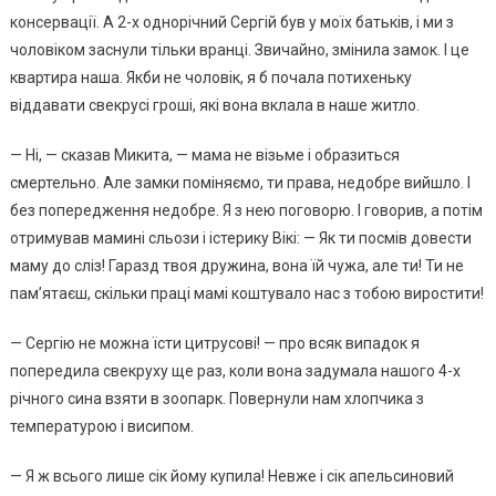
консервації. А 2-х однорічний Сергій був у моїх батьків, і ми з
чоловіком заснули тільки вранці. Звичайно, змінила замок. І це
квартира наша. Якби не чоловік, я б почала потихеньку
віддавати свекрусі гроші, які вона вклала в наше житло.
— Ні, — сказав Микита, — мама не візьме і образиться
смертельно. Але замки поміняємо, ти права, недобре вийшло. І
без попередження недобре. Я з нею поговорю. І говорив, а потім
отримував мамині сльози і істерику Вікі: — Як ти посмів довести
маму до сліз! Гаразд твоя дружина, вона їй чужа, але ти! Ти не
пам’ятаєш, скільки праці мамі коштувало нас з тобою виростити!
— Сергію не можна їсти цитрусові! — про всяк випадок я
попередила свекруху ще раз, коли вона задумала нашого 4-х
річного сина взяти в зоопарк. Повернули нам хлопчика з
температурою і висипом.
— Я ж всього лише сік йому купила! Невже і сік апельсиновий