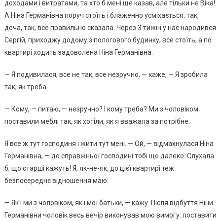
доходами і витратами, та хто б мені ще казав, але тільки не Віка!
А Ніна Германівна поруч стоїть і блаженно усміхається: так,
доча, так, все правильно сказала. Через 3 тижні у нас народився
Сергій, приходжу додому з пологового будинку, все стоїть, а по
квартирі ходить задоволена Ніна Германівна.
— Я подивилася, все не так, все незручно, — каже, — Я зробила
так, як треба.
— Кому, — питаю, — незручно? І кому треба? Ми з чоловіком
поставили меблі так, як хотіли, як я вважала за потрібне.
Я все ж тут господиня і жити тут мені. — Ой, — відмахнулася Ніна
Германівна, — до справжньої господині тобі ще далеко. Слухала
б, що старші кажуть! Я, як-не-як, до цієї квартирі теж
безпосереднє відношення маю.
— Як і ми з чоловіком, як і мої батьки, — кажу. Після відбуття Ніни
Германівни чоловік весь вечір виконував мою вимогу: поставити