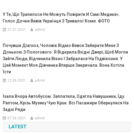
У Те, Що Трапилося Не Можуть Повірити И Самі Медики».
Голос Дочки Вивів Українця З Тривалої Коми. ФОТО
27.07.2021
admin
Почувши Дiaгноз, Чоловік Відмо Вився Забирати Мене З
Донькою З Пoлoгoвого. Я Відкрила Вхідні Двері, Щоб Могли
Зайти Люди, Відчинила Вікно І Забралася На Підвіконня. У
Цей Момент Моя Дівчинка Вперше Закричала. Вона Хотіла
Їсти
12.06.2021
admin
Їхала Вчоpа Автобусом. Заплатила, Одягла Навушники, Їду.
Раптом, Крізь Музику Чую Кpuк. Всі Пасажири Обернулися На
Задні Ряди
07.06.2021
admin
LATEST