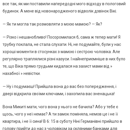
все так, як ми поставили напередодні мого відходу в пологовий
будинок. А мене від новонародженого відволік дзвінок Вікі.
— Як ти могла так розмовляти з моєю мамою? — Як?
— Різко і нешанобливо! Посоромилася б, сама ж тепер мати! Я
трубку поклала, не стала слухати. Ні, не подумайте, були у нас
хороші моменти в стосунках з мамою і сестрою чоловіка. Але
регулярно траплялися різні казуси. І найнеприємніше в них було
те, що Віка прямо грудьми кидалася на захист мами від »
нахабної » невістки.
— Ну і подумаєш! Прийшла вона до вас без попередження, і
двері відкрила своїми ключами, і захопила вас зненацька!
Вона Микиті мати, чого вона у нього не бачила? Або у тебе є
щось, чого у неї немає? А ти замок поміняла, немов це і не її
квартира, і не її сина! В 6: 15 в суботу Ніні Германівні прийшло в
голову прийти до нас з чоловіком за скляними банками для