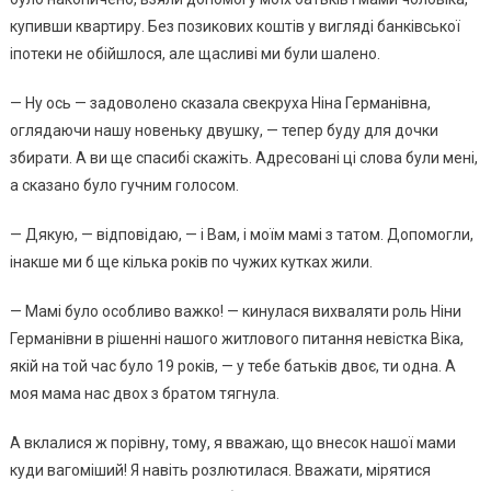
купивши квартиру. Без позикових коштів у вигляді банківської
іпотеки не обійшлося, але щасливі ми були шалено.
— Ну ось — задоволено сказала свекруха Ніна Германівна,
оглядаючи нашу новеньку двушку, — тепер буду для дочки
збирати. А ви ще спасибі скажіть. Адресовані ці слова були мені,
а сказано було гучним голосом.
— Дякую, — відповідаю, — і Вам, і моїм мамі з татом. Допомогли,
інакше ми б ще кілька років по чужих кутках жили.
— Мамі було особливо важко! — кинулася вихваляти роль Ніни
Германівни в рішенні нашого житлового питання невістка Віка,
якій на той час було 19 років, — у тебе батьків двоє, ти одна. А
моя мама нас двох з братом тягнула.
А вклалися ж порівну, тому, я вважаю, що внесок нашої мами
куди вагоміший! Я навіть розлютилася. Вважати, мірятися