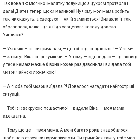
Так вона 4-х місячної малятку полуницю з цукром протерла і
дала! Діатез тепер, щоки малинові! Ну чому моя мама робить
так, як скажуть, а свекруха — як їй заманеться! Вилаяла її, так
образилася, каже, що я її до серцевого нападу довела.
Уявляєш?
— Уявляю — не витримала я, — це тобі ще пощастило! — У чому
— запитує Віка, не розуміючи. — У тому — відповідаю — що зовиці
у тебе немає! Інакше б вона кожен раз дзвонила і виїдала тобі
мозок чайною ложечкою!
— А я хіба тобі мозок виїдала ?! Довелося нагадати найгостріші
ситуації.
— Тобі зі свекрухою пощастило! — видала Віка, — моя мама
адекватна.
— Тому що це — твоя мама. А мені багато років знадобилося,
щоб з нею стосунки нормалізувати. Ти тримайся там, у тебе має