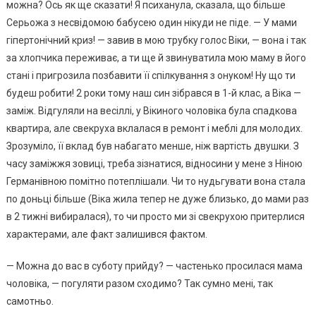
можна? Ось як ще сказати! Я психанула, сказала, що більше
Серьожа з несвідомою бабусею один нікуди не піде. — У мами
гіпертонічний криз! — завив в мою трубку голос Віки, — вона і так
за хлопчика переживає, а ти ще й звинуватила мою маму в його
стані і пригрозила позбавити її спілкування з онуком! Ну що ти
будеш робити! 2 роки тому наш син зібрався в 1-й клас, а Віка —
заміж. Відгуляли на весіллі, у Вікиного чоловіка була спадкова
квартира, але свекруха вклалася в ремонт і меблі для молодих.
Зрозуміло, її вклад був набагато менше, ніж вартість двушки. З
часу заміжжя зовиці, треба зізнатися, відносини у мене з Ніною
Германівною помітно потеплішали. Чи то нудьгувати вона стала
по доньці більше (Віка жила тепер не дуже близько, до мами раз
в 2 тижні вибиралася), то чи просто ми зі свекрухою притерлися
характерами, але факт залишився фактом.
— Можна до вас в суботу прийду? — частенько просилася мама
чоловіка, — погуляти разом сходимо? Так сумно мені, так
самотньо.