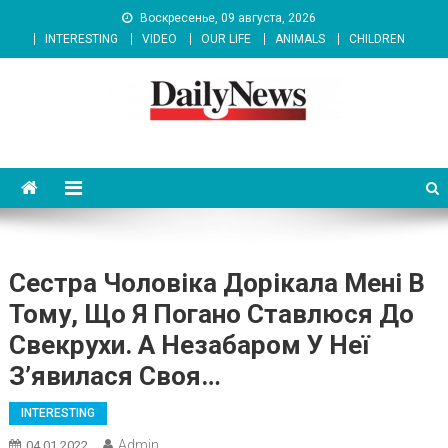
Skip
Воскресенье, 09 августа, 2026
to
INTERESTING
VIDEO
OUR LIFE
ANIMALS
CHILDREN
content
News 92 Daily
No.1 News Portal
Сестра Чоловіка Дорікала Мені В
Тому, Що Я Погано Ставлюся До
Свекрухи. А Незабаром У Неї
З’явилася Своя…
INTERESTING
Admin
04.01.2022