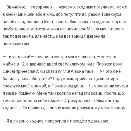
— Звичайно, — говорила я, — чекаємо, сходимо погуляємо, може
в кіно? І ми йшли або в кіно, або погуляти всі разом. І свекруха
начебто задоволена була. І навіть Віка якось на відстані від нас
пом’ягшала, а може заміжжя позначилося. Могла мені і просто
так подзвонити, але частіше за все зовиця дзвонила
поскаржитися.
— Ти уявляєш! — говорила сестра мого чоловіка, — ввечері,
майже в 12, відкриває двері своїм ключом і йде. Пиріжки вона
синові принесла! А ми спати лягли! А вона така: — А чого я не
бачила у сина або у тебе? Подумаєш, прийшла. Ця квартира
свекрухи моєї, вважай, я її синові віддала. — Ні, чоловік як хоче, а
я замки поміняю! Мене так і кортіло нагадати зовиці про те, що
точно також вела себе її мама. Стримувалася я. Віка вагітна
ходила. — Ти прикинь, — знову шукала розуміння у мене зовиця
— Я в лікарню ходила, попросила її посидіти з донькою.