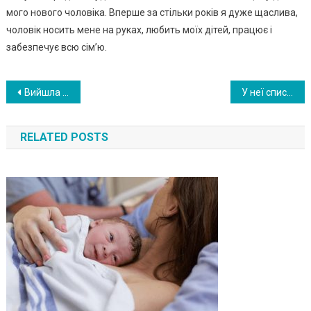
мого нового чоловіка. Вперше за стільки років я дуже щаслива,
чоловік носить мене на руках, любить моїх дітей, працює і
забезпечує всю сім’ю.
Навигация
Вийшла викинути сміття холостячкою — а повернулася додому з чоловіком і з дітьми
У неї списував весь клас, і не було відбою від хлопців. Минуло 14 років — і я зустрів Катю посеред вулиці…
по
RELATED POSTS
записям