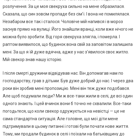
розлучення. За це моя свекруха сильно на мене образилася.
Сказала, що син зовсім пропаде без сім’ї. І вона не помилялася.
Незабаром все так і сталося. Чоловіче мій напився і в мороз
заснув прямо на вулиці. Його знайшли вранці, коли вже нічого не
можна було зробити. Від горя свекруха злягла, і померла. І
раптом виявилося, що будинок вона свій за заповітом залишила
мені. За що я їй дуже вдячна, адже у нас з’явилося своє житло.
Мій свекор знав нашу історію.
І після смерті дружини відвідував нас. Він допомагав нам по
господарству, грав з дітьми. Був дуже добрий до нас. І через два
роки він зробив мені пропозицію. Мені він теж дуже подобався.
Але щоб подумали люди? Ми ж все-таки жили в селі, де всі один
одного знають. І цей вчинок вони б точно не схвалили. Все-таки
погодьтеся, що коли свекор одружується на невістці — це не
сама стандартна ситуація. Але головне, що мої діти мене
підтримували в цьому питанні і готові були почати нове життя.
Тому, ми продали будинок в селі і поїхали на батьківщину до