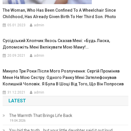
The Woman, Who Has Been Confined To A Wheelchair Since
Childhood, Has Already Given Birth To Her Third Son. Photo
05.01.2023
admin
Сусідський Хлопчик Якось Сказав Мені: «Будь Ласка,
Допоможіть Мені Вилікувати Мою Маму!…
20.09.2021
admin
Минуло Три Роки Після Мого Розлучення: Сергій Проміняв
Мене На Мою Сестру. Одного Ранку Мені Зателефонував
Колишній Чоловік. Я Була В Шоці Від Того, Що Він Попросив
31.12.2021
admin
LATEST
The Warmth That Brings Life Back
19.04.2026
You hid the truth… but your little daughter said it out loud