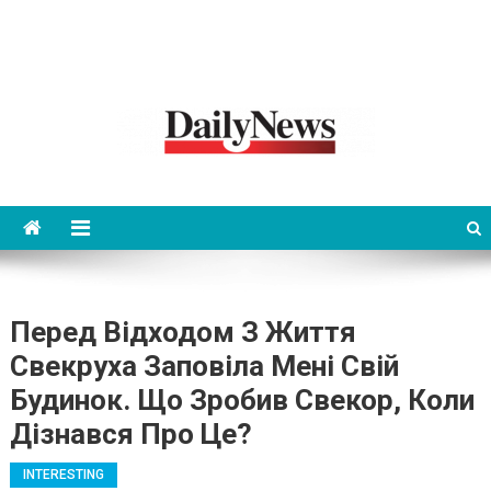
News 92 Daily
No.1 News Portal
Перед Відходом З Життя
Свекруха Заповіла Мені Свій
Будинок. Що Зробив Свекор, Коли
Дізнався Про Це?
INTERESTING