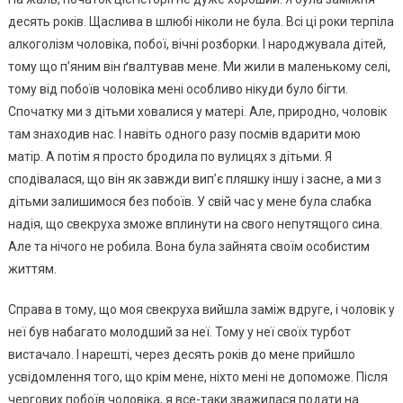
десять років. Щаслива в шлюбі ніколи не була. Всі ці роки терпіла
алкоголізм чоловіка, побої, вічні розборки. І народжувала дітей,
тому що п’яним він ґвалтував мене. Ми жили в маленькому селі,
тому від побоїв чоловіка мені особливо нікуди було бігти.
Спочатку ми з дітьми ховалися у матері. Але, природно, чоловік
там знаходив нас. І навіть одного разу посмів вдарити мою
матір. А потім я просто бродила по вулицях з дітьми. Я
сподівалася, що він як завжди вип’є пляшку іншу і засне, а ми з
дітьми залишимося без побоїв. У свій час у мене була слабка
надія, що свекруха зможе вплинути на свого непутящого сина.
Але та нічого не робила. Вона була зайнята своїм особистим
життям.
Справа в тому, що моя свекруха вийшла заміж вдруге, і чоловік у
неї був набагато молодший за неї. Тому у неї своїх турбот
вистачало. І нарешті, через десять років до мене прийшло
усвідомлення того, що крім мене, ніхто мені не допоможе. Після
чергових побоїв чоловіка, я все-таки зважилася подати на