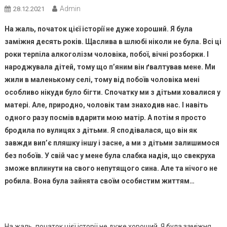
Admin
28.12.2021
На жаль, початок цієї історії не дуже хороший. Я була
заміжня десять років. Щаслива в шлюбі ніколи не була. Всі ці
роки терпіла алкоголізм чоловіка, побої, вічні розборки. І
народжувала дітей, тому що п’яним він ґвалтував мене. Ми
жили в маленькому селі, тому від побоїв чоловіка мені
особливо нікуди було бігти. Спочатку ми з дітьми ховалися у
матері. Але, природно, чоловік там знаходив нас. І навіть
одного разу посмів вдарити мою матір. А потім я просто
бродила по вулицях з дітьми. Я сподівалася, що він як
завжди вип’є пляшку іншу і засне, а ми з дітьми залишимося
без побоїв. У свій час у мене була слабка надія, що свекруха
зможе вплинути на свого непутящого сина. Але та нічого не
робила. Вона була зайнята своїм особистим життям…
На жаль, початок цієї історії не дуже хороший. Я була заміжня