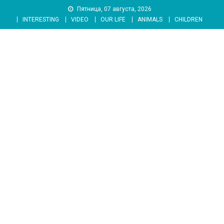
Skip
Пятница, 07 августа, 2026
to
INTERESTING
VIDEO
OUR LIFE
ANIMALS
CHILDREN
content