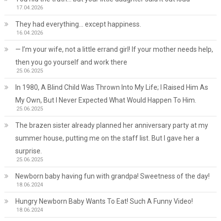
17.04.2026
They had everything… except happiness.
16.04.2026
— I’m your wife, not a little errand girl! If your mother needs help,
then you go yourself and work there
25.06.2025
In 1980, A Blind Child Was Thrown Into My Life; I Raised Him As
My Own, But I Never Expected What Would Happen To Him.
25.06.2025
The brazen sister already planned her anniversary party at my
summer house, putting me on the staff list. But I gave her a
surprise.
25.06.2025
Newborn baby having fun with grandpa! Sweetness of the day!
18.06.2024
Hungry Newborn Baby Wants To Eat! Such A Funny Video!
18.06.2024