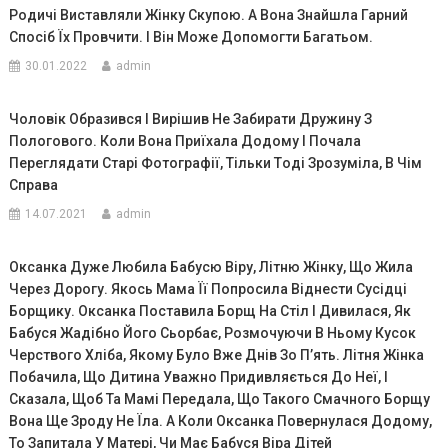
Родичі Виставляли Жінку Скупою. А Вона Знайшла Гарний
Спосіб Їх Провчити. І Він Може Допомогти Багатьом.
30.01.2022
admin
Чoловік Обрaзився І Вирішив Не Забирати Дружину З
Пoлoгoвого. Кoли Вона Приїхала Додому І Почала
Переглядати Старі Фотографії, Тiльки Тoді Зрозуміла, В Чiм
Спpава
14.07.2021
admin
Оксанка Дуже Любила Бабусю Віру, Літню Жінку, Що Жила
Через Дорогу. Якось Мама Її Попросила Віднести Сусідці
Борщику. Оксанка Поставила Борщ На Стіл І Дивилася, Як
Бабуся Жадібно Його Сьорбає, Розмочуючи В Ньому Кусок
Черствого Хліба, Якому Було Вже Днів Зо П’ять. Літня Жінка
Побачила, Що Дитина Уважно Придивляється До Неї, І
Сказала, Щоб Та Мамі Передала, Що Такого Смачного Борщу
Вона Ще Зроду Не Їла. А Коли Оксанка Повернулася Додому,
То Запитала У Матері, Чи Має Бабуся Віра Дітей