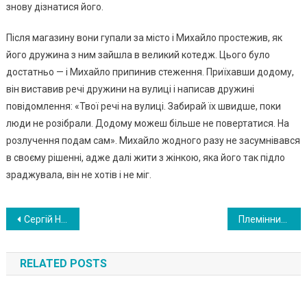
знову дізнатися його.
Після магазину вони гупали за місто і Михайло простежив, як
його дружина з ним зайшла в великий котедж. Цього було
достатньо — і Михайло припинив стеження. Приїхавши додому,
він виставив речі дружини на вулиці і написав дружині
повідомлення: «Твої речі на вулиці. Забирай їх швидше, поки
люди не розібрали. Додому можеш більше не повертатися. На
розлучення подам сам». Михайло жодного разу не засумнівався
в своєму рішенні, адже далі жити з жінкою, яка його так підло
зраджувала, він не хотів і не міг.
Навигация
Сергій Не Приїхав. Навіть Провести Батька В Останню Путь Не Приїхав, І Грошима Мамі Не Допоміг, Хоча Пару Років Назад Вона Віддала Всі Свої Заощадження Йому На Машинy
Племінниця Чоловіка Заявила, Що Чекає Дитину. Але Я Не Повірила Їй — І Змусила Зробити Тест!
по
RELATED POSTS
записям