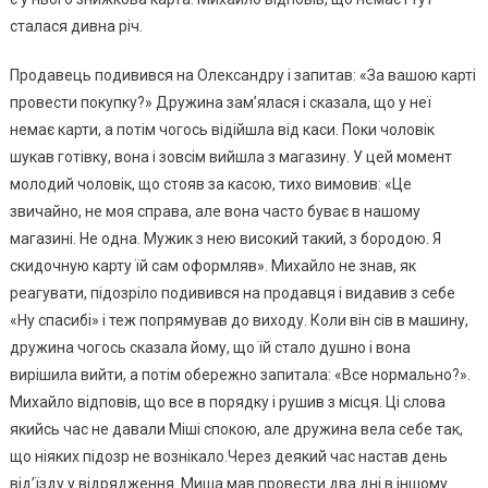
сталася дивна річ.
Продавець подивився на Олександру і запитав: «За вашою карті
провести покупку?» Дружина зам’ялася і сказала, що у неї
немає карти, а потім чогось відійшла від каси. Поки чоловік
шукав готівку, вона і зовсім вийшла з магазину. У цей момент
молодий чоловік, що стояв за касою, тихо вимовив: «Це
звичайно, не моя справа, але вона часто буває в нашому
магазині. Не одна. Мужик з нею високий такий, з бородою. Я
скидочную карту їй сам оформляв». Михайло не знав, як
реагувати, підозріло подивився на продавця і видавив з себе
«Ну спасибі» і теж попрямував до виходу. Коли він сів в машину,
дружина чогось сказала йому, що їй стало душно і вона
вирішила вийти, а потім обережно запитала: «Все нормально?».
Михайло відповів, що все в порядку і рушив з місця. Ці слова
якийсь час не давали Міші спокою, але дружина вела себе так,
що ніяких підозр не вознікало.Через деякий час настав день
від’їзду у відрядження. Миша мав провести два дні в іншому