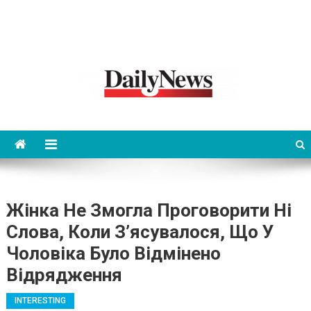
News 92 Daily
No.1 News Portal
Жінка Не Змогла Проговорити Ні
Слова, Коли З’ясувалося, Що У
Чоловіка Було Відмінено
Відрядження
INTERESTING