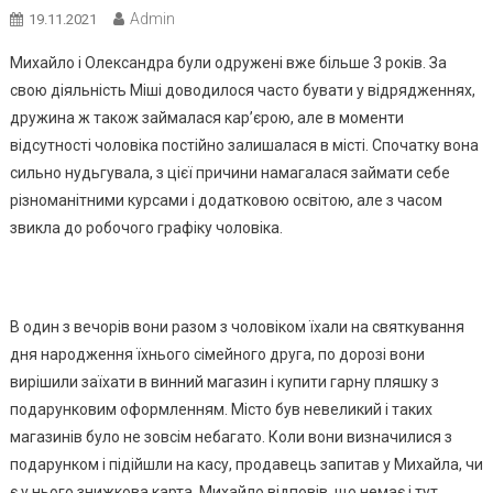
Admin
19.11.2021
Михайло і Олександра були одружені вже більше 3 років. За
свою діяльність Міші доводилося часто бувати у відрядженнях,
дружина ж також займалася кар’єрою, але в моменти
відсутності чоловіка постійно залишалася в місті. Спочатку вона
сильно нудьгувала, з цієї причини намагалася займати себе
різноманітними курсами і додатковою освітою, але з часом
звикла до робочого графіку чоловіка.
В один з вечорів вони разом з чоловіком їхали на святкування
дня народження їхнього сімейного друга, по дорозі вони
вирішили заїхати в винний магазин і купити гарну пляшку з
подарунковим оформленням. Місто був невеликий і таких
магазинів було не зовсім небагато. Коли вони визначилися з
подарунком і підійшли на касу, продавець запитав у Михайла, чи
є у нього знижкова карта. Михайло відповів, що немає і тут