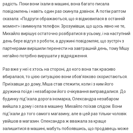
радість. Поки вони їхали в машині, вона багато писала
повідомлень і навіть один раз скинула дзвінок. А потім раптом
сказала: «Подруги ображаються, що я відмовилася в останній
момент» і вимкнула телефон. Зрозумівши, що щось явно не те,
Михайло вирішує остаточно розібратися в усьому, і на наступний
день бере відгул з роботи, а дружині повідомляє, що зустріч з
партнерами вирішили перенести на завтрашній день, тому Мішу
негайно потрібно вирушати у відрядження.
Раз вже у неї є хтось на стороні, до кого вона так красиво
вбиралася, то цією ситуацією вони обов’язково скористаються.
Приїхавши до дому, Міша став стежити, коли і з ким його
дружина поїде і незабаром його очікування виправдалися. До
будинку під’їхала дорога іномарка, Олександра незабаром
вийшла з дому і села в машину. Михайло поїхав слідом. Вони
під’їхали до того самого магазину, але в цей раз тільки чоловік
увійшов в магазин. Олександра ж вважала за краще
залишитися в машині, мабуть побоявшись, що продавець може