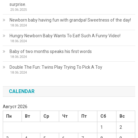
surprise.
25.06.2025
Newborn baby having fun with grandpa! Sweetness of the day!
18.06.2024
Hungry Newborn Baby Wants To Eat! Such A Funny Video!
18.06.2024
Baby of two months speaks his first words
18.06.2024
Double The Fun: Twins Play Trying To Pick A Toy
18.06.2024
CALENDAR
Август 2026
Пн
Вт
Ср
Чт
Пт
Сб
Вс
1
2