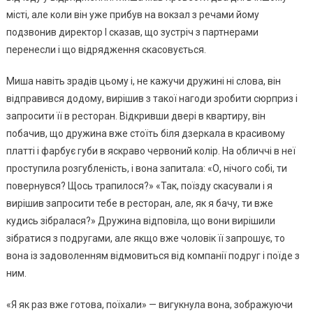
місті, але коли він уже прибув на вокзал з речами йому
подзвонив директор І сказав, що зустріч з партнерами
перенесли і що відрядження скасовується.
Миша навіть зрадів цьому і, не кажучи дружині ні слова, він
відправився додому, вирішив з такої нагоди зробити сюрприз і
запросити її в ресторан. Відкривши двері в квартиру, він
побачив, що дружина вже стоїть біля дзеркала в красивому
платті і фарбує губи в яскраво червоний колір. На обличчі в неї
проступила розгубленість, і вона запитала: «О, нічого собі, ти
повернувся? Щось трапилося?» «Так, поїзду скасували і я
вирішив запросити тебе в ресторан, але, як я бачу, ти вже
кудись зібралася?» Дружина відповіла, що вони вирішили
зібратися з подругами, але якщо вже чоловік її запрошує, то
вона із задоволенням відмовиться від компанії подруг і поїде з
ним.
«Я як раз вже готова, поїхали» — вигукнула вона, зображуючи