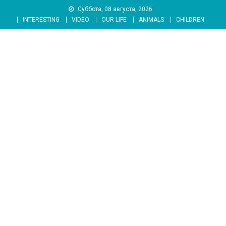
Skip
Суббота, 08 августа, 2026
to
INTERESTING
VIDEO
OUR LIFE
ANIMALS
CHILDREN
content