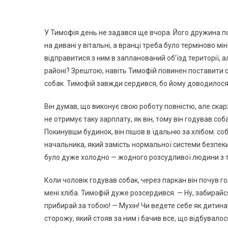
У Тимофія день не задався ще вчора. Його дружина п
на дивані у вітальні, а вранці треба було терміново м
відправитися з ним в запланований об’їзд території, а
районі? Зрештою, навіть Тимофій повинен поставити св
собак. Тимофій завжди сердився, бо йому доводилося 
Він думав, що виконує свою роботу повністю, але ска
не отримує таку зарплату, як він, тому він годував со
Покинувши будинок, він пішов в їдальню за хлібом: со
начальника, який замість нормальної системи безпеки з
було дуже холодно — жодного розсудливої людини з т
Коли чоловік годував собак, через паркан він почув го
мені хліба. Тимофій дуже розсердився. — Ну, забирайся
прибирай за тобою! — Мухін! Чи ведете себе як дитин
сторожу, який стояв за ним і бачив все, що відбувалос