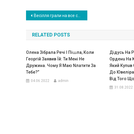
Навигация
Весілля грали на все село. Зібралася вся сім’я і сусіди. Раптом наречена зблідла. Вона побачила серед гостей Миколу…
по
RELATED POSTS
записям
Олена Зібрала Речі І Піաла, Коли
Дідусь На Р
Георгій Заявив Їй: Ти Мені Не
Оpденu На 
Дружина. Чому Я Маю Nлатити За
Який Купuв 
Тебе?’’
До Ювеліpа
Від Тоrо Щ
04.06.2022
admin
31.08.2022