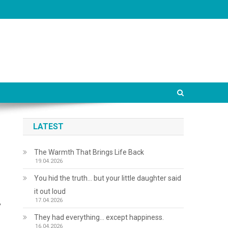
LATEST
The Warmth That Brings Life Back
19.04.2026
You hid the truth… but your little daughter said
it out loud
17.04.2026
,
They had everything… except happiness.
16.04.2026