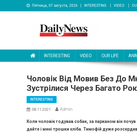
Skip
Пятница, 07 августа, 2026
INTERESTING
VIDEO
OU
to
content
News 92 Daily
No.1 News Portal
INTERESTING
VIDEO
OUR LIFE
ANI
Чоловік Від Мовив Без До Мн
Зустрілися Через Багато Рок
INTERESTING
Admin
08.11.2021
Коли чоловік годував собак, за парканом він почув 
дайте і мені трошки хліба. Тимофій дуже розсердився