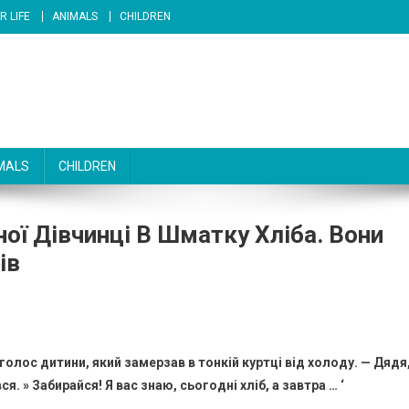
R LIFE
ANIMALS
CHILDREN
MALS
CHILDREN
ої Дівчинці В Шматку Хліба. Вони
ів
голос дитини, який замерзав в тонкій куртці від холоду. — Дядя
. » Забирайся! Я вас знаю, сьогодні хліб, а завтра … ‘