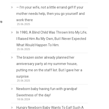
— I’m your wife, not a little errand girl! If your
mother needs help, then you go yourself and
work there
ув
25.06.2025
In 1980, A Blind Child Was Thrown Into My Life;
I Raised Him As My Own, But I Never Expected
What Would Happen To Him.
25.06.2025
а
The brazen sister already planned her
anniversary party at my summer house,
putting me on the staff list. But I gave her a
surprise.
25.06.2025
Newborn baby having fun with grandpa!
Sweetness of the day!
18.06.2024
Hungry Newborn Baby Wants To Eat! Such A