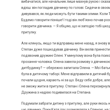
вибачатися, але начальник лише махнув рукою і сказа
вдієш: він погладив дівчинку по голові. Сидячи в своє
дивувався, як люди можуть бути такими злими. Коли Ти
Будемо говорити пізніше! І тоді він люб’язно почав ро
говорити дівчинка. — Я обіцяю, що ні заподію тобі шко
притулку.
Але клянусь, якщо ти відправиш мене назад, я знову вт
Степан дуже пошкодував дівчинку. Він велів принести ди
подзвонив дружині Олені. У минулому вона була психо
прохання чоловіка. Олена завела розмову з дівчинкою.
дитбудинку? — обережно запитала Олена. — Мої батьки 
була в дитячому таборі. Мене відправили в дитячий бу
почали щодня, карають ні за що. Веду себе добре, ал
не зможу жити в притулку. Степан і Олена перезирнулис
Дружина з надією подивилася на Степана.
Подумали забрати дитину з притулку, але руки якось н
цю дівчинку. Поки Катя їла і розмовляла з Оленою, на