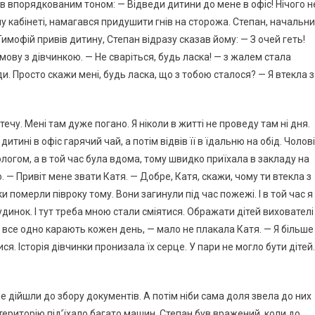
в впорядкованим тоном: — Відведи дитини до мене в офіс! Нічого н
му кабінеті, намагався придушити гнів на сторожа. Степан, начальни
мофій привів дитину, Степан відразу сказав йому: — З очей геть!
змову з дівчинкою. — Не сваріться, будь ласка! — з жалем стала
ди. Просто скажи мені, будь ласка, що з тобою сталося? — Я втекла з
ечу. Мені там дуже погано. Я ніколи в житті не проведу там ні дня.
тині в офіс гарячий чай, а потім відвів її в їдальню на обід. Чолов
логом, а в той час була вдома, тому швидко приїхала в закладу на
 — Привіт мене звати Катя. — Добре, Катя, скажи, чому ти втекла з
померли півроку тому. Вони загинули під час пожежі. І в той час я
динок. І тут треба мною стали сміятися. Ображати дітей вихователі
е все одно карають кожен день, — мало не плакала Катя. — Я більше
я. Історія дівчинки пронизала їх серце. У пари не могло бути дітей.
е дійшли до збору документів. А потім ніби сама доля звела до них
 територію під’їхало багато машин. Степан був вражений, коли до