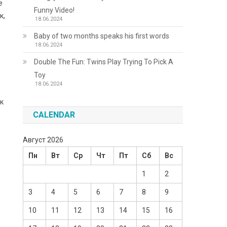
е
Funny Video!
к,
18.06.2024
Baby of two months speaks his first words
18.06.2024
Double The Fun: Twins Play Trying To Pick A
Toy
18.06.2024
ік
CALENDAR
Август 2026
Пн
Вт
Ср
Чт
Пт
Сб
Вс
1
2
3
4
5
6
7
8
9
10
11
12
13
14
15
16