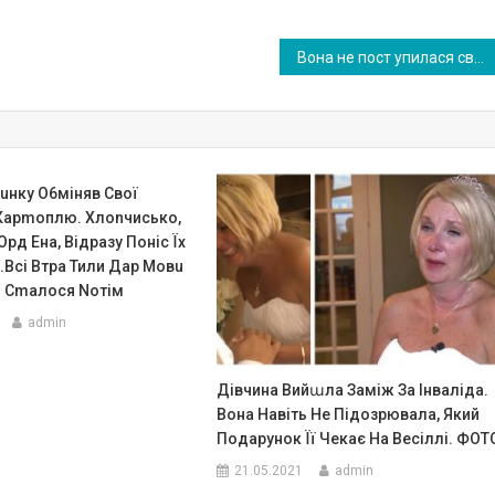
Вона не пост упилася своїм місцем жінці пох илого віку і не пошкодувала про це
uнку О6міняв Свої
Карmоплю. Хлоnчисько,
Оpд Ена, Відpазу Поніс Їх
.Bсі Втpа Тили Даp Мовu
о Сmалося Nотім
admin
Дівчина Вийաла Заміж За Інваліда.
Вона Навіть Не Підозрювала, Який
Подарунок Її Чекає На Весіллі. ФОТ
21.05.2021
admin