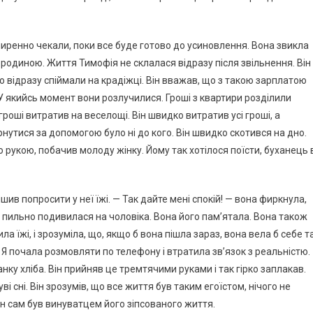
смиренно чекали, поки все буде готово до усиновлення. Вона звикла
 родиною. Життя Тимофія не склалася відразу після звільнення. Він
о відразу спіймали на крадіжці. Він вважав, що з такою зарплатою
У якийсь момент вони розлучилися. Гроші з квартири розділили
 гроші витратив на веселощі. Він швидко витратив усі гроші, а
ернутися за допомогою було ні до кого. Він швидко скотився на дно.
 рукою, побачив молоду жінку. Йому так хотілося поїсти, буханець 
ив попросити у неї їжі. — Так дайте мені спокій! — вона фиркнула,
і пильно подивилася на чоловіка. Вона його пам’ятала. Вона також
а їжі, і зрозуміла, що, якщо б вона пішла зараз, вона вела б себе т
е. Я почала розмовляти по телефону і втратила зв’язок з реальністю.
нку хліба. Він прийняв це тремтячими руками і так гірко заплакав.
уві сні. Він зрозумів, що все життя був таким егоїстом, нічого не
він сам був винуватцем його зіпсованого життя.