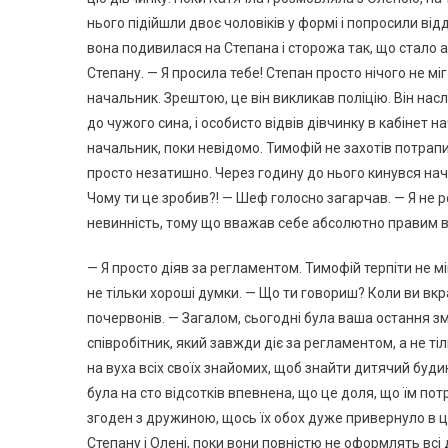
нього підійшли двоє чоловіків у формі і попросили від
вона подивилася на Степана і сторожа так, що стало 
Степану. — Я просила тебе! Степан просто нічого не міг 
начальник. Зрештою, це він викликав поліцію. Він насл
до чужого сина, і особисто відвів дівчинку в кабінет 
начальник, поки невідомо. Тимофій не захотів потрапи
просто незатишно. Через годину до нього кинувся на
Чому ти це зробив?! — Шеф голосно загарчав. — Я не 
невинність, тому що вважав себе абсолютно правим в ц
— Я просто діяв за регламентом. Тимофій терпіти не міг
не тільки хороші думки. — Що ти говориш? Коли ви вкр
почервонів. — Загалом, сьогодні була ваша остання зм
співробітник, який завжди діє за регламентом, а не ті
на вуха всіх своїх знайомих, щоб знайти дитячий буд
була на сто відсотків впевнена, що це доля, що їм пот
згоден з дружиною, щось їх обох дуже привернуло в ц
Степану і Олені, поки вони повністю не оформлять всі д