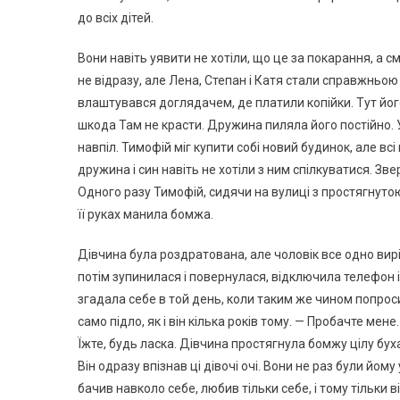
до всіх дітей.
Вони навіть уявити не хотіли, що це за покарання, а 
не відразу, але Лена, Степан і Катя стали справжньою
влаштувався доглядачем, де платили копійки. Тут йог
шкода Там не красти. Дружина пиляла його постійно. 
навпіл. Тимофій міг купити собі новий будинок, але всі
дружина і син навіть не хотіли з ним спілкуватися. Зв
Одного разу Тимофій, сидячи на вулиці з простягнутою
її руках манила бомжа.
Дівчина була роздратована, але чоловік все одно виріш
потім зупинилася і повернулася, відключила телефон 
згадала себе в той день, коли таким же чином попросил
само підло, як і він кілька років тому. — Пробачте мен
Їжте, будь ласка. Дівчина простягнула бомжу цілу буха
Він одразу впізнав ці дівочі очі. Вони не раз були йому 
бачив навколо себе, любив тільки себе, і тому тільки 