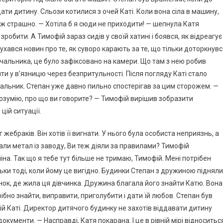
дати дитину. Сльози котилися з очей Каті. Коли вона сіла в машину,
аж страшно. — Хотіла б я сюди не приходити! — шепнула Катя
зробити. А Тимофій зараз сидів у своїй хатині і боявся, як відреагує
ухався новин про те, як суворо карають за те, що тільки доторкнув
начальника, це було зафіксовано на камери. Що там з нею робив
ти у в’язницю через безпритульності. Після погляду Каті стало
чальник. Степан уже давно пильно спостерігав за цим сторожем. —
розумію, про що ви говорите? — Тимофій вирішив зобразити
ій ситуації.
 жебраків. Він хотів її вигнати. У нього була особиста неприязнь, а
али метал із заводу, Ви теж діяли за правилами? Тимофій
іна. Так що я тебе тут більше не тримаю, Тимофій. Мені потрібен
льки тоді, коли йому це вигідно. Будинки Степан з дружиною підняли
инок, де жила ця дівчинка. Дружина благала його знайти Катю. Вона
рібно знайти, виправити, приголубити і дати їй любов. Степан був
ій Каті. Директор дитячого будинку не захотів віддавати дитину
окументи. — Насправді, Катя покарана. І це в рівній мірі відноситьс