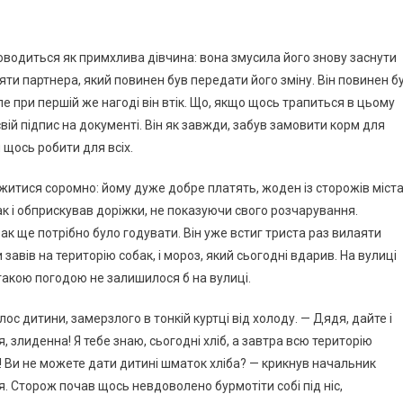
оводиться як примхлива дівчина: вона змусила його знову заснути
іняти партнера, який повинен був передати його зміну. Він повинен б
ле при першій же нагоді він втік. Що, якщо щось трапиться в цьому
ій підпис на документі. Він як завжди, забув замовити корм для
щось робити для всіх.
ржитися соромно: йому дуже добре платять, жоден із сторожів міст
бак і обприскував доріжки, не показуючи свого розчарування.
бак ще потрібно було годувати. Він уже встиг триста раз вилаяти
авів на територію собак, і мороз, який сьогодні вдарив. На вулиці
акою погодою не залишилося б на вулиці.
лос дитини, замерзлого в тонкій куртці від холоду. — Дядя, дайте і
, злиденна! Я тебе знаю, сьогодні хліб, а завтра всю територію
а! Ви не можете дати дитині шматок хліба? — крикнув начальник
я. Сторож почав щось невдоволено бурмотіти собі під ніс,