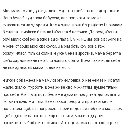
Моя мама живе дуже далеко – довго треба на поїзді проїхати.
Вона була б чудовою бабусею, але приїхати не може –
скаржиться на здоров’я. Але я знаю, вона б з радістю і з онуком
б сиділа, і пиріжки б пекла і в’язала б носочки. До речі, в’язані
речі малюкові вона вже надсилала. І, між іншим, вона всього на
4 роки старше моєї свекрухи. З моїм батьком вона теж
розлучилася, тільки коли він уже мене виростив, мама берегла
сім’ю заради мене і мого старшого брата. Вона так ніколи себе
не поводила, як мама чоловіка мого.
Я дуже ображена на маму свого чоловіка. У неї немає ні краплі
жалю, жалю і турботи. Вона живе своїм життям, думає тільки
про себе. А в її віці потрібно вже думати про дітей, допомагати
їм, жити їхнім життям. Намагаюся говорити про це зі своїм
чоловіком, щоб він попросив її прийти до нас, побути з малюком,
щоб відпустити нас на вечір погуляти, може тоді у неї
прокинеться бабусин інстинкт. А то що заміж на старості років