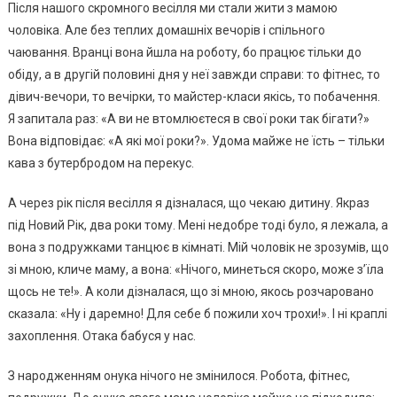
Після нашого скромного весілля ми стали жити з мамою
чоловіка. Але без теплих домашніх вечорів і спільного
чаювання. Вранці вона йшла на роботу, бо працює тільки до
обіду, а в другій половині дня у неї завжди справи: то фітнес, то
дівич-вечори, то вечірки, то майстер-класи якісь, то побачення.
Я запитала раз: «А ви не втомлюєтеся в свої роки так бігати?»
Вона відповідає: «А які мої роки?». Удома майже не їсть – тільки
кава з бутербродом на перекус.
А через рік після весілля я дізналася, що чекаю дитину. Якраз
під Новий Рік, два роки тому. Мені недобре тоді було, я лежала, а
вона з подружками танцює в кімнаті. Мій чоловік не зрозумів, що
зі мною, кличе маму, а вона: «Нічого, минеться скоро, може з’їла
щось не те!». А коли дізналася, що зі мною, якось розчаровано
сказала: «Ну і даремно! Для себе б пожили хоч трохи!». І ні краплі
захоплення. Отака бабуся у нас.
З народженням онука нічого не змінилося. Робота, фітнес,