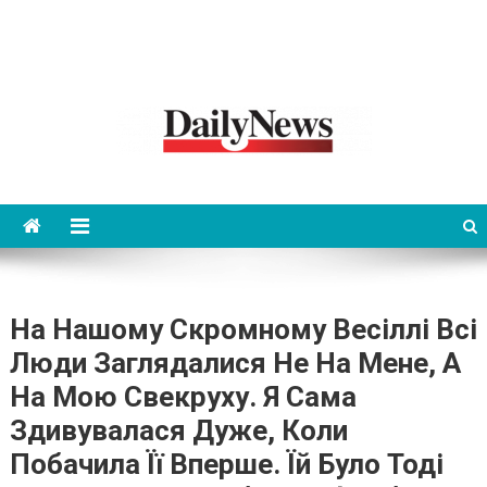
News 92 Daily
No.1 News Portal
На Нашому Скромному Весіллі Всі
Люди Заглядалися Не На Мене, А
На Мою Свекруху. Я Сама
Здивувалася Дуже, Коли
Побачила Її Вперше. Їй Було Тоді