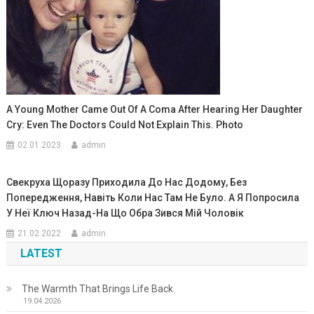
A Young Mother Came Out Of A Coma After Hearing Her Daughter
Cry: Even The Doctors Could Not Explain This. Photo
02.01.2023
admin
Свекруха Щоразу Приходила До Нас Додому, Без
Попередження, Навіть Коли Нас Там Не Було. А Я Попросила
У Неї Ключ Назад-На Що Обра Зився Мій Чоловік
21.02.2022
admin
LATEST
The Warmth That Brings Life Back
19.04.2026