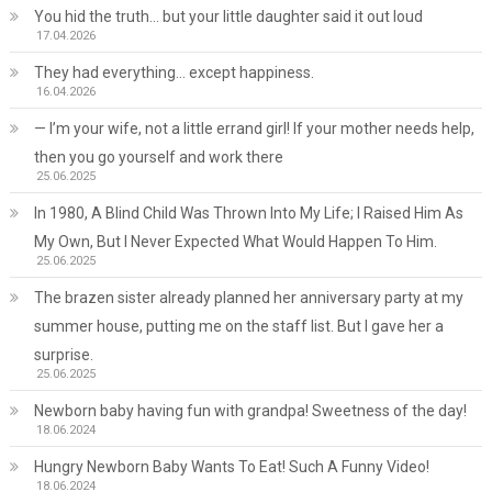
You hid the truth… but your little daughter said it out loud
17.04.2026
They had everything… except happiness.
16.04.2026
— I’m your wife, not a little errand girl! If your mother needs help,
then you go yourself and work there
25.06.2025
In 1980, A Blind Child Was Thrown Into My Life; I Raised Him As
My Own, But I Never Expected What Would Happen To Him.
25.06.2025
The brazen sister already planned her anniversary party at my
summer house, putting me on the staff list. But I gave her a
surprise.
25.06.2025
Newborn baby having fun with grandpa! Sweetness of the day!
18.06.2024
Hungry Newborn Baby Wants To Eat! Such A Funny Video!
18.06.2024