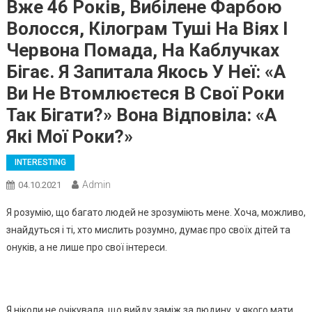
Вже 46 Років, Вибілене Фарбою
Волосся, Кілограм Туші На Віях І
Червона Помада, На Каблучках
Бігає. Я Запитала Якось У Неї: «А
Ви Не Втомлюєтеся В Свої Роки
Так Бігати?» Вона Відповіла: «А
Які Мої Роки?»
INTERESTING
Admin
04.10.2021
Я розумію, що багато людей не зрозуміють мене. Хоча, можливо,
знайдуться і ті, хто мислить розумно, думає про своїх дітей та
онуків, а не лише про свої інтереси.
Я ніколи не очікувала, що вийду заміж за людину, у якого мати