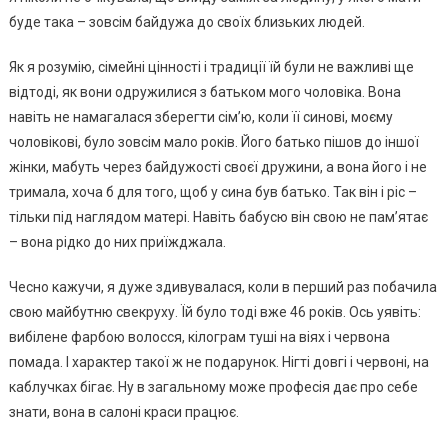
буде така – зовсім байдужа до своїх близьких людей.
Як я розумію, сімейні цінності і традиції їй були не важливі ще
відтоді, як вони одружилися з батьком мого чоловіка. Вона
навіть не намагалася зберегти сім’ю, коли її синові, моєму
чоловікові, було зовсім мало років. Його батько пішов до іншої
жінки, мабуть через байдужості своєї дружини, а вона його і не
тримала, хоча б для того, щоб у сина був батько. Так він і ріс –
тільки під наглядом матері. Навіть бабусю він свою не пам’ятає
– вона рідко до них приїжджала.
Чесно кажучи, я дуже здивувалася, коли в перший раз побачила
свою майбутню свекруху. Їй було тоді вже 46 років. Ось уявіть:
вибілене фарбою волосся, кілограм туші на віях і червона
помада. І характер такої ж не подарунок. Нігті довгі і червоні, на
каблучках бігає. Ну в загальному може професія дає про себе
знати, вона в салоні краси працює.