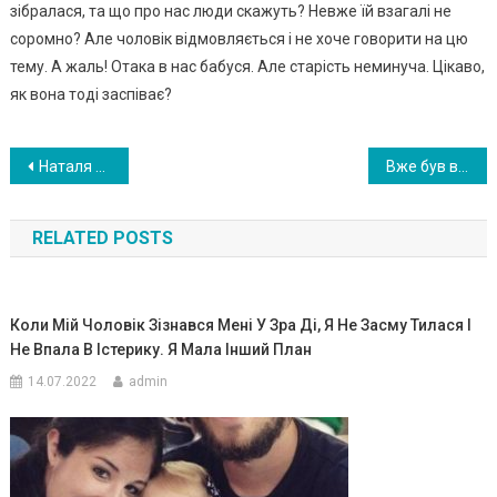
зібралася, та що про нас люди скажуть? Невже їй взагалі не
соромно? Але чоловік відмовляється і не хоче говорити на цю
тему. А жаль! Отака в нас бабуся. Але старість неминуча. Цікаво,
як вона тоді заспіває?
Навигация
Наталя виходить заміж через три тижні. А сьогодні вирішила з майбутнім чоловіком радістю поділитися — вона отримала останню суму, завдяки якій зможе купити бажану власну квартиру. Реакція Максима була несподіваною настільки, що дівчина тепер і не знала, чи вийде вона все ж заміж
Вже був вечір. Зять привів додому свою тещу. Поставив дві її сумки на підлогу в коридорі, і вона пішла до Світлани.
по
RELATED POSTS
записям
Коли Мій Чоловік Зізнався Мені У Зра Ді, Я Не Засму Тилася І
Не Впала В Істерику. Я Мала Інший План
14.07.2022
admin