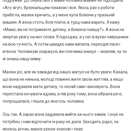
подружки. До онука свого мама чоловіка майже не підходила:
«Агу-агу!», брязкальцем помахає і все. Якось раз з роботи
прибігла, малюк кричить, а у мене купа білизни у пральній
машині. А вона стоїть біля плити, в турці кава варить. Я кажу:
«Мамо, ви не потримаєте дитину, я білизна повішу?». А вона не
звертає увагу на мої слова. Я підходжу, а у неї в вухах навушники
на всю гучність. А потім швидко кави випила, переодяглася і
втекла. Чоловікові скаржуся, він плечима знизує – мовляв, ну ти
ж знаєш нашу маму.
Малюк ріс, але як завжди від нашої матусі не було уваги. Казала,
що вона не нянька, молоді повинні жити своїм життям, а якщо
вони надумали мати дитину, то нехай самі і виховують. Вона
перестала ночувати вдома, а пів року тому, вона зібрала речі,
попрощалася, і пішла до якогось чоловіка.
Ось так. А зараз вона задумала вийти за нього заміж. І онук не
потрібен, і нам відпочити ні разу не дала. Заходить рідко, за
якоюсь річчю, махне рукою онукові і тікає.