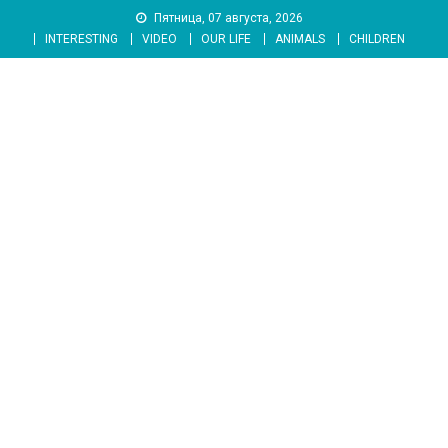
Skip
Пятница, 07 августа, 2026
to
INTERESTING
VIDEO
OUR LIFE
ANIMALS
CHILDREN
content