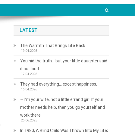
LATEST
The Warmth That Brings Life Back
19.04.2026
You hid the truth… but your little daughter said
it out loud
17.04.2026
They had everything… except happiness.
16.04.2026
— I’m your wife, not a little errand girl! If your
mother needs help, then you go yourself and
work there
25.06.2025
а
In 1980, A Blind Child Was Thrown Into My Life;