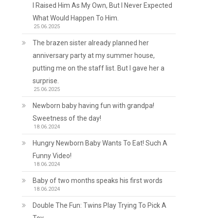
I Raised Him As My Own, But I Never Expected
What Would Happen To Him.
25.06.2025
The brazen sister already planned her
anniversary party at my summer house,
putting me on the staff list. But I gave her a
surprise.
25.06.2025
Newborn baby having fun with grandpa!
Sweetness of the day!
18.06.2024
Hungry Newborn Baby Wants To Eat! Such A
Funny Video!
18.06.2024
Baby of two months speaks his first words
18.06.2024
Double The Fun: Twins Play Trying To Pick A