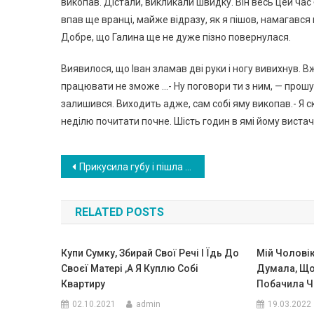
викопав. Дістали, викликали швидку. Він весь цей час 
впав ще вранці, майже відразу, як я пішов, намагався 
Добре, що Галина ще не дуже пізно повернулася.
Виявилося, що Іван зламав дві руки і ногу вивихнув. В
працювати не зможе …- Ну поговори ти з ним, — прош
залишився. Виходить адже, сам собі яму викопав.- Я ск
неділю почитати почне. Шість годин в ямі йому вистач
Навигация
Прикусила губу і пішла до чоловіка. Села в машину і не подала виду. Протягом дня зміст записки не виходило з голови. Але я вирішила мовчати.
по
RELATED POSTS
записям
Купи Сумку, Збирай Свої Речі І Їдь До
Мій Чоловік 
Своєї Матері ,а Я Куплю Собі
Думала, Що 
Квартиру
Побачила Ч
02.10.2021
admin
19.03.2022