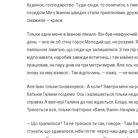
будинок, господарство. Туди-сюди, то позичити, з тим
посиділи.Ми з Іваном швидко стали приятелями, друж
смажили — краса.
Тільки одне мене в Іванові лякало. Він був невіруючи
день — все як об стіну горох.Молодий ще, не розуміє. 
паяльною лампою, що сліди ще залишилися. З тих пір н
відпочивати, наробив завжди встигнеш, і так майже ко
працював, за пару днів на три метри вирив. Але ось н
знову за яму взявся.- Так відпочинь, — кажу, — не мо
Але Іван тільки посміхнувся:- А коли? Завтра мені на роб
батьків Галини поїдемо. Ось і залишається тільки нед
справах.А ввечері Галина до нас вдається. Бліда, як кр
Трясеться вся, тільки повторює «Ваня, Ваня».На крик д
— Що трапилося? Та не трясися ти так, говори.- Там Ва
стукати, що здавалося, ніби потяг через наш двір їде.