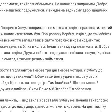
 допомогти, так і познайомилися. На новосілля запросили. Добре
ини наші теж подружилися. У вихідні на задньому дворі шашлики
й. Говорив я йому, говорив, що не можна в неділю працювати, святий
Я ж колись теж таким був. Працював у Вербну неділю, да так обпікся
а все життя запам’ятав: в свято потрібно в храм ходити так
жен день, як білка в колесі.Почав Іван яму під слив копати. Добре
астала неділя. Дружина його з подружкою поїхала на зустріч, а Іван
жна сьогодні такими речами займатися.
оту. І післязавтра. І через три дні. І через чотири. У суботу до
ілю.І що тут скажеш? Побажавши йому удачі, я пішов у своїх
ейда. Кричить на весь двір:- Там Іван! Іван!- Що трапилося?
ружина вибігла.- Ох ти, Боже мій.Згребла її в оберемок.
ня лежить, — видавила з себе Галя. Зуби у неї почали так голосно
Вдаюся до них у двір, дивлюся — лежить красень. На дні ями, яку