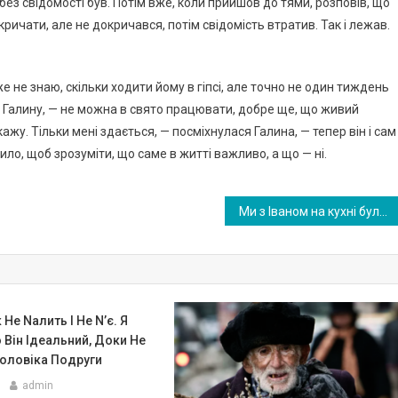
без свідомості був. Потім вже, коли прийшов до тями, розповів, що
кричати, але не докричався, потім свідомість втратив. Так і лежав.
же не знаю, скільки ходити йому в гіпсі, але точно не один тиждень
у Галину, — не можна в свято працювати, добре ще, що живий
ажу. Тільки мені здається, — посміхнулася Галина, — тепер він і сам
ило, щоб зрозуміти, що саме в житті важливо, а що — ні.
Ми з Іваном на кухні були, коли дочка зі школи повернулася
Не Nалить І Не N’є. Я
Він Ідеальний, Доки Не
оловіка Подруги
admin