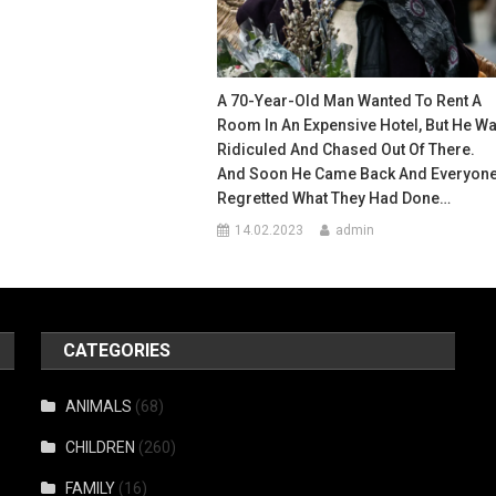
A 70-Year-Old Man Wanted To Rent A
Room In An Expensive Hotel, But He W
Ridiculed And Chased Out Of There.
And Soon He Came Back And Everyon
Regretted What They Had Done…
14.02.2023
admin
CATEGORIES
ANIMALS
(68)
CHILDREN
(260)
FAMILY
(16)