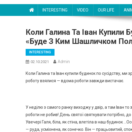
INTERESTING
VIDEO
OUR LIFE
ANI
Коли Галина Та Іван Купили 
«Буде З Ким Шашличком Пол
INTERESTING
Admin
02.10.2021
Коли Галина та Іван купили будинок по сусідству, ми 
роботу взялися — вдома роботи завжди вистачає.
У неділю з самого ранку виходжу у двір, а там Іван то 
роботи не робив! День святої святкувати потрібно, до
Увечері Галя, біла, як стіна, влетіла в наш будинок …О
— руда, усміхнена, як сонечко. Він — працьовитий, сп