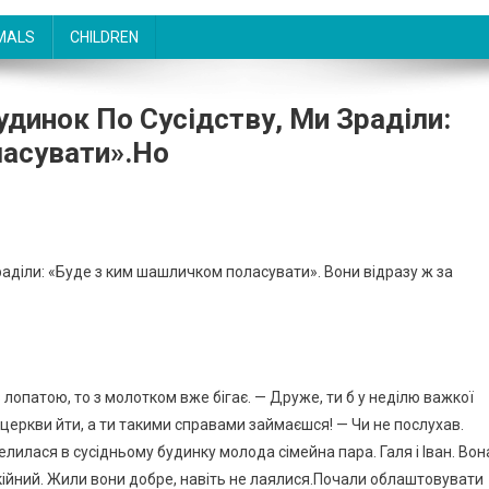
MALS
CHILDREN
Будинок По Сусідству, Ми Зраділи:
асувати».Но
зраділи: «Буде з ким шашличком поласувати». Вони відразу ж за
з лопатою, то з молотком вже бігає. — Друже, ти б у неділю важкої
 церкви йти, а ти такими справами займаєшся! — Чи не послухав.
селилася в сусідньому будинку молода сімейна пара. Галя і Іван. Вон
окійний. Жили вони добре, навіть не лаялися.Почали облаштовувати