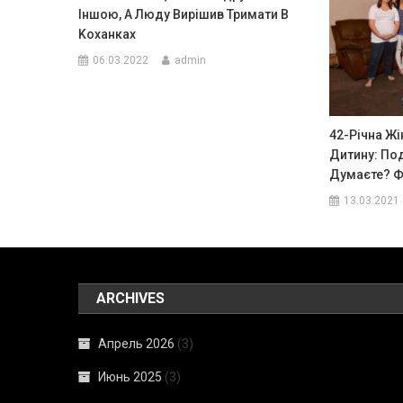
Іншою, А Люду Вирішив Тримати В
Kоханках
06.03.2022
admin
42-Річна Жі
Дитину: Под
Думаєте? 
13.03.2021
ARCHIVES
Апрель 2026
(3)
Июнь 2025
(3)