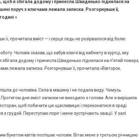
жа, щоб я збігала додому і принесла.Швиденько піднялася на
кишені поруч з ключами лежала записка. Розгорнувши її,
годині »
 її, прочитала вміст — і серце ледь не розірвалося від болю.
боту. Чоловік сказав, що забув ключі від кабінету в куртці, яку
 я збігала додому і принесла.Швиденько піднялася на п’ятий поверх
ючами лежала записка. Розгорнувши її, прочитала:»Вівторок.
 пішла до чоловіка. Села в машину і не подала виду. Чомусь
є.Протягом дня зміст записки не виходило з голови. Але я вирішила
ресторан, щоб побачити цю щасливицю і переконатися в зраді
з грудей. Переступаю поріг і мене зустрічають овації. У залі
им букетом квітів поспішає чоловік. Вітає мене з третьою річницею