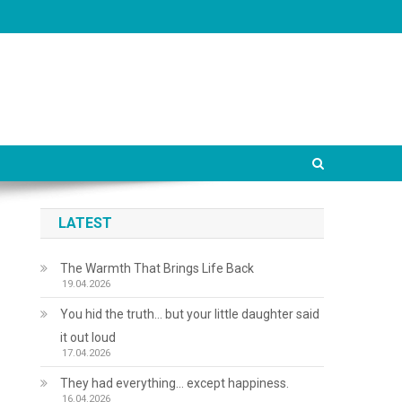
LATEST
The Warmth That Brings Life Back
19.04.2026
You hid the truth… but your little daughter said
it out loud
17.04.2026
They had everything… except happiness.
16.04.2026