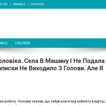
R LIFE
ANIMALS
CHILDREN
MALS
CHILDREN
оловіка. Села В Машину І Не Подала
писки Не Виходило З Голови. Але Я
 роботу. Чоловік сказав, що забув ключі від кабінету в куртці,