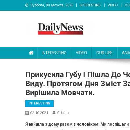
Skip
Суббота, 08 августа, 2026
INTERESTING
VIDEO
OU
to
content
News 92 Daily
No.1 News Portal
INTERESTING
VIDEO
OUR LIFE
ANI
Прикусила Губу І Пішла До Ч
Виду. Протягом Дня Зміст За
Вирішила Мовчати.
INTERESTING
Admin
02.10.2021
Я вийшла з дому разом з чоловіком. Ми поспішали на