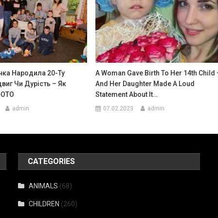
нка Народила 20-Ту
A Woman Gave Birth To Her 14th Child
виг Чи Дурість – Як
And Her Daughter Made A Loud
ФОТО
Statement About It…
admin
07.02.2023
admin
CATEGORIES
ANIMALS
(68)
CHILDREN
(260)