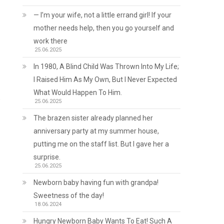
— I’m your wife, not a little errand girl! If your
mother needs help, then you go yourself and
work there
25.06.2025
In 1980, A Blind Child Was Thrown Into My Life;
I Raised Him As My Own, But I Never Expected
What Would Happen To Him.
,
25.06.2025
The brazen sister already planned her
anniversary party at my summer house,
putting me on the staff list. But I gave her a
surprise.
25.06.2025
Newborn baby having fun with grandpa!
Sweetness of the day!
18.06.2024
Hungry Newborn Baby Wants To Eat! Such A