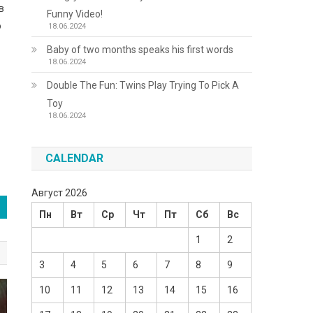
в
Funny Video!
ю
18.06.2024
Baby of two months speaks his first words
18.06.2024
Double The Fun: Twins Play Trying To Pick A
Toy
18.06.2024
CALENDAR
Август 2026
Пн
Вт
Ср
Чт
Пт
Сб
Вс
1
2
3
4
5
6
7
8
9
10
11
12
13
14
15
16