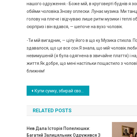
нашого одруження.- Боже мій, в круговерті буднів я зо
обійми чоловіка.Знову оплески. Лунає музика. Ми тан
голову на плече і відчуваю лише ритм музики і теплі об
сюрприз і він вдався, — шепоче на вухо чоловік.
-Ти мій вигадник, — цілу його в що ку.Музика стихла. 
здавалося, що це все сон.Я знала, що мій чоловік люб
невимушеній (я була одягнена в звичайне плаття) і н
життя.Як добре, що мені настільки пощастило з чоловік
ближнім!
Навигация
Купи сумку, збирай свої речі і їдь до своєї матері ,а я куплю собі квартиру
по
RELATED POSTS
записям
Нев Дала Історія Попелюшки:
Баrатий Залицяльник Одружився З