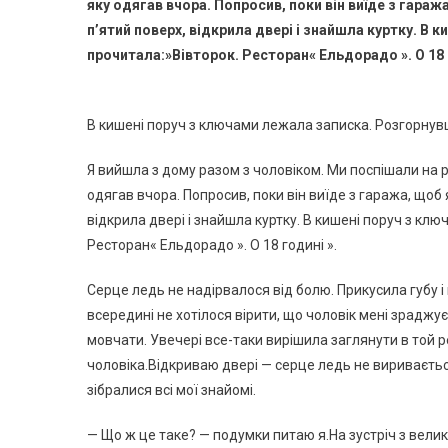
яку одягав вчора. Попросив, поки він виїде з гара
п’ятий поверх, відкрила двері і знайшла куртку. В 
прочитала:»Вівторок. Ресторан« Ельдорадо ». О 18 
В кишені поруч з ключами лежала записка. Розгорнувши
Я вийшла з дому разом з чоловіком. Ми поспішали на ро
одягав вчора. Попросив, поки він виїде з гаража, щоб
відкрила двері і знайшла куртку. В кишені поруч з кл
Ресторан« Ельдорадо ». О 18 годині ».
Серце ледь не надірвалося від болю. Прикусила губу і
всередині не хотілося вірити, що чоловік мені зраджу
мовчати. Увечері все-таки вирішила заглянути в той 
чоловіка.Відкриваю двері — серце ледь не виривається 
зібралися всі мої знайомі.
— Що ж це таке? — подумки питаю я.На зустріч з велик