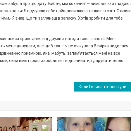
всім забула про цю дату. Вибач, мій коханий! — вимовляю я і падаю 
цюємо вальс.Я відчуваю себе найщасливішою жінкою в світі. Схиля
ійми.- Я знав, що ти заглянеш в записку. Хотів зробити для тебе
Посипалися привітання від друзів з нагоди такого свята. Мені
ить мене дивувати, але щоб так — я не очікувала.Вечірка видалася
адзвичайно приємною, яка, мабуть, запам’ятається мені на все
ом, який вміє і гроші заробляти, і відпочивати, і дарувати тепло
Коли Галина та Іван купили будинок по сусідству, ми зраділи: «Буде з ким шашличком поласувати».Но