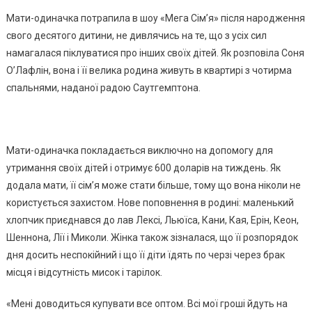
Мати-одиначка потрапила в шоу «Мега Сім’я» після народження
свого десятого дитини, не дивлячись на те, що з усіх сил
намагалася піклуватися про інших своїх дітей. Як розповіла Соня
О’Лафлін, вона і її велика родина живуть в квартирі з чотирма
спальнями, наданої радою Саутгемптона.
Мати-одиначка покладається виключно на допомогу для
утримання своїх дітей і отримує 600 доларів на тиждень. Як
додала мати, її сім’я може стати більше, тому що вона ніколи не
користується захистом. Нове поповнення в родині: маленький
хлопчик приєднався до лав Лексі, Льюїса, Кани, Кая, Ерін, Кеон,
Шеннона, Лії і Миколи. Жінка також зізналася, що її розпорядок
дня досить неспокійний і що її діти їдять по черзі через брак
місця і відсутність мисок і тарілок.
«Мені доводиться купувати все оптом. Всі мої гроші йдуть на