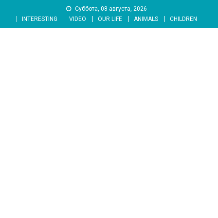
Skip
Суббота, 08 августа, 2026
to
INTERESTING
VIDEO
OUR LIFE
ANIMALS
CHILDREN
content