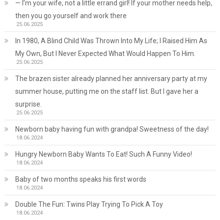
— I’m your wife, not a little errand girl! If your mother needs help,
then you go yourself and work there
25.06.2025
In 1980, A Blind Child Was Thrown Into My Life; I Raised Him As
My Own, But I Never Expected What Would Happen To Him.
25.06.2025
The brazen sister already planned her anniversary party at my
summer house, putting me on the staff list. But I gave her a
surprise.
25.06.2025
Newborn baby having fun with grandpa! Sweetness of the day!
18.06.2024
Hungry Newborn Baby Wants To Eat! Such A Funny Video!
18.06.2024
Baby of two months speaks his first words
18.06.2024
Double The Fun: Twins Play Trying To Pick A Toy
18.06.2024