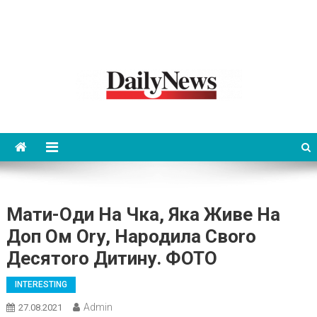
News 92 Daily
No.1 News Portal
Мати-Оди На Чка, Яка Живе На
Доп Ом Оrу, Народила Своrо
Десятоrо Дитину. ФОТО
INTERESTING
Admin
27.08.2021