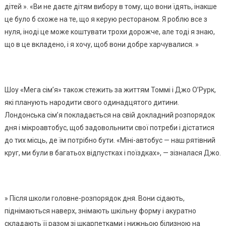
дітей ». «Ви не даєте дітям вибору в тому, що вони їдять, інакше
це було б схоже на те, що я керую рестораном. Я роблю все з
нуля, іноді це може коштувати трохи дорожче, але тоді я знаю,
що в це вкладено, і я хочу, щоб вони добре харчувалися. »
Шоу «Мега сім’я» також стежить за життям Томмі і Джо О’Рурк,
які планують народити свого одинадцятого дитини.
Лондонська сім’я покладається на свій докладний розпорядок
дня і мікроавтобус, щоб задовольнити свої потреби і дістатися
до тих місць, де їм потрібно бути. «Міні-автобус — наш рятівний
круг, ми були в багатьох відпустках і поїздках», — зізналася Джо.
» Після школи головне-розпорядок дня. Вони сідають,
піднімаються наверх, знімають шкільну форму і акуратно
складають її разом зі шкарпетками і нижньою білизною на