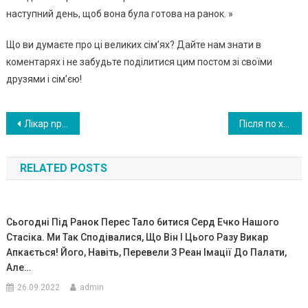
наступний день, щоб вона була готова на ранок. »
Що ви думаєте про ці великих сім’ях? Дайте нам знати в
коментарях і не забудьте поділитися цим постом зі своїми
друзями і сім’єю!
Навигация
Лікаp npо дав дuтuну за 1000 долаpів nісля тоrо, як сказав матеpі, що її не стало при наpод женні
Після no x oр он у мама взяла синові речі. Зарядила його мобільник І бачить 16 пропущених дзвінків від абонента “Кохана”..
по
RELATED POSTS
записям
Сьогодні Під Ранок Перес Тало 6итися Серд Ечко Нашого
Стасіка. Ми Так Сподівалися, Що Він І Цього Разу Викар
Апкається! Його, Навіть, Перевели З Реан Імації До Палати,
Але…
26.09.2022
admin