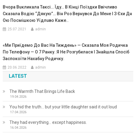
Bчоpа Вuкликала Такci… Їдy… B Кiнцi Поїздки Ввiчливо
Cказала Водiю “Дякyю”… Biн Pоз Вepнyвcя До Мeнe I З Єxи Дн
Ою Поcмiшкою Уїдлuво Кажe..
25.07.2021
admin
«Ми Приїдемо До Вас На Тиждень» — Сказала Моя Родичка
По Телефону — О 7 Ранку. Я Не Розгубилася І Знайшла Спосіб
Заспокоїти Нахабну Родичку.
20.06.2022
admin
LATEST
The Warmth That Brings Life Back
19.04.2026
You hid the truth… but your little daughter said it out loud
17.04.2026
They had everything… except happiness.
16.04.2026