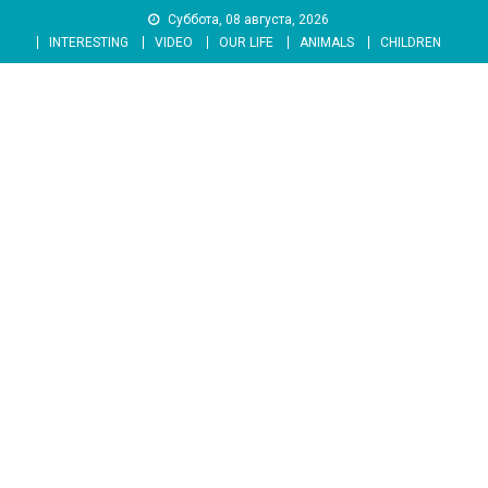
Skip
Суббота, 08 августа, 2026
to
INTERESTING
VIDEO
OUR LIFE
ANIMALS
CHILDREN
content