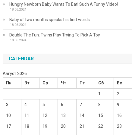
Hungry Newborn Baby Wants To Eat! Such A Funny Video!
18.06.2024
Baby of two months speaks his first words
18.06.2024
Double The Fun: Twins Play Trying To Pick A Toy
18.06.2024
CALENDAR
Август 2026
Пн
Вт
Ср
Чт
Пт
Сб
Вс
1
2
3
4
5
6
7
8
9
10
11
12
13
14
15
16
17
18
19
20
21
22
23