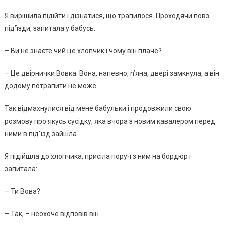
Я вирішила підійти і дізнатися, що трапилося. Проходячи повз
під’їзди, запитала у бабусь:
– Ви не знаєте чий це хлопчик і чому він плаче?
– Це двірнички Вовка. Вона, напевно, n’яна, двері замкнула, а він
додому потрапити не може.
Так відмахнулися від мене бабульки і продовжили свою
розмову про якусь сусідку, яка вчора з новим кавалером перед
ними в під’їзд зайшла.
Я підійшла до хлопчика, присіла поруч з ним на бордюр і
запитала:
– Ти Вова?
– Так, – неохоче відповів він.