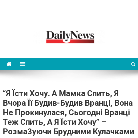
News 92 Daily
No.1 News Portal
“Я Їсти Хочу. А Мамка Спить, Я
Вчора Її Будив-Будив Вранці, Вона
Не Прокинулася, Сьогодні Вранці
Теж Спить, А Я Їсти Хочу” –
Розма3уючи Брудними Кулачками