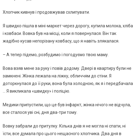
Хлопчик кивнув і продовжував схлипувати.
Я швидко пішла в міні-маркет через дорогу, купила молока, хліба
і ковбаси. Вовка був на місці, коли я повернулася. Він так
жадібно кусав непорізану ковбасу, що я навіть злякалася.
– А тепер підемо, розбудимо і погодуємо твою маму.
Вова взяв мене за руку і повів додому. Двері в квартиру були не
замкнені. Жінка лежала на ліжку, обличчям до стіни. Я
доторкнулася до її руки, вона була холодною, як я і передбачала
… Я викликала «швидку» і поліцію.
Медики припустили, що це був інфapкт, жінка нічого не відчула,
все сталося уві сні, дня два-три тому.
Вовку забрали до притулку. Кілька днів я не могла ні спати, ні
їсти, все думала про цього нещасного хлопчика. Два дня в