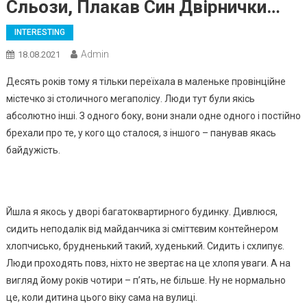
Сльози, Плакав Син Двірнички…
INTERESTING
Admin
18.08.2021
Десять років тому я тільки переїхала в маленьке провінційне
містечко зі столичного мегаполісу. Люди тут були якісь
абсолютно інші. З одного боку, вони знали одне одного і постійно
брехали про те, у кого що сталося, з іншого – панував якась
байдужість.
Йшла я якось у дворі багатоквартирного будинку. Дивлюся,
сидить неподалік від майданчика зі сміттєвим контейнером
хлопчисько, брудненький такий, худенький. Сидить і схлипує.
Люди проходять повз, ніхто не звертає на це хлопя уваги. А на
вигляд йому років чотири – п’ять, не більше. Ну не нормально
це, коли дитина цього віку сама на вулиці.