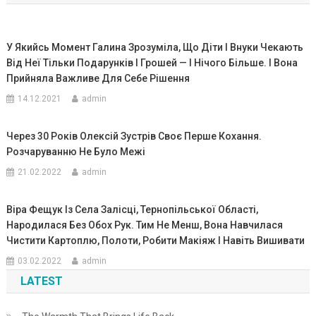
записям
У Якийсь Момент Галина Зрозуміла, Що Діти І Внуки Чекають
Від Неї Тільки Подарунків І Грошей — І Нічого Більше. І Вона
Прийняла Важливе Для Себе Рішення
14.12.2021
admin
Через 30 Років Олексій Зустрів Своє Перше Кохання.
Розчаруванню Не Було Межі
21.02.2022
admin
Віра Фещук Із Села Залісці, Тернопільської Області,
Народилася Без Обох Рук. Тим Не Менш, Вона Навчилася
Чистити Картоплю, Полоти, Робити Макіяж І Навіть Вишивати
03.02.2022
admin
LATEST