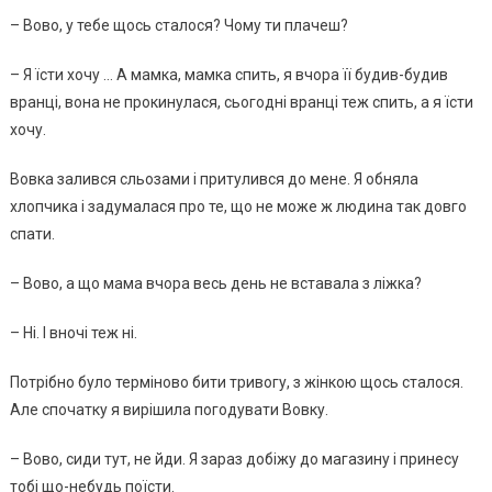
– Вово, у тебе щось сталося? Чому ти плачеш?
– Я їсти хочу … А мамка, мамка спить, я вчора її будив-будив
вранці, вона не прокинулася, сьогодні вранці теж спить, а я їсти
хочу.
Вовка залився сльозами і притулився до мене. Я обняла
хлопчика і задумалася про те, що не може ж людина так довго
спати.
– Вово, а що мама вчора весь день не вставала з ліжка?
– Ні. І вночі теж ні.
Потрібно було терміново бити тривогу, з жінкою щось сталося.
Але спочатку я вирішила погодувати Вовку.
– Вово, сиди тут, не йди. Я зараз добіжу до магазину і принесу
тобі що-небудь поїсти.