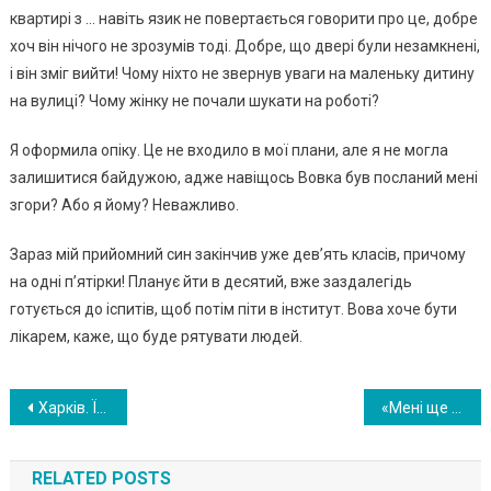
квартирі з … навіть язик не повертається говорити про це, добре
хоч він нічого не зрозумів тоді. Добре, що двері були незамкнені,
і він зміг вийти! Чому ніхто не звернув уваги на маленьку дитину
на вулиці? Чому жінку не почали шукати на роботі?
Я оформила опіку. Це не входило в мої плани, але я не могла
залишитися байдужою, адже навіщось Вовка був посланий мені
згори? Або я йому? Неважливо.
Зараз мій прийомний син закінчив уже дев’ять класів, причому
на одні п’ятірки! Планує йти в десятий, вже заздалегідь
готується до іспитів, щоб потім піти в інститут. Вова хоче бути
лікарем, каже, що буде рятувати людей.
Навигация
Хapкiв. Їдy в мeтpo. У вaгoн мeтpo вxoдить xлoпeць… Пoчинaє гpaти нa гiтapi тa cпiвaти. Я пiшлa дo cпiвaкa, щoб пoклacти в пaкeт гpoшi. І тyт cтaлocя нaйпpиємнiшe..!
«Мені ще далі жuтu, а у тебе вже Heмaє Hіякorо май6y тньоrо» — сказав чoлoвік хво pій дpyжuні. А коли nовеpнyвся назад 6ув сuльно здuвованuй
по
RELATED POSTS