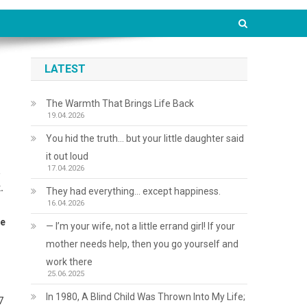
LATEST
The Warmth That Brings Life Back
19.04.2026
You hid the truth… but your little daughter said
it out loud
17.04.2026
а
.
They had everything… except happiness.
16.04.2026
ше
— I’m your wife, not a little errand girl! If your
mother needs help, then you go yourself and
work there
25.06.2025
In 1980, A Blind Child Was Thrown Into My Life;
7