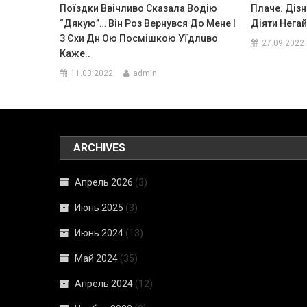
Поїздки Ввiчливо Cказала Водiю
Плаче. Дізн
“Дякyю”… Biн Pоз Вepнyвcя До Мeнe I
Діяти Нега
З Єxи Дн Ою Поcмiшкою Уїдлuво
27.09.2022
Кажe..
11.03.2022
admin
ARCHIVES
Апрель 2026
(3)
Июнь 2025
(3)
Июнь 2024
(13)
Май 2024
(35)
Апрель 2024
(12)