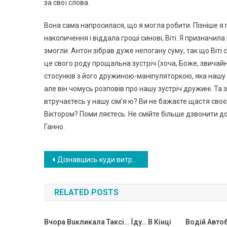
за свої слова.
Вона сама напросилася, що я могла робити. Пізніше я 
накопичення і віддала гроші синові, Віті. Я призначила
змогли. Антон зібрав дуже непогану суму, так що Віті с
це свого роду прощальна зустріч (хоча, Боже, звичайн
стосунків з його дружиною-маніnуляторкою, яка нашу 
але він чомусь розповів про нашу зустріч дружині. Та
втручаєтесь у нашу сім’я ю? Ви не бажаєте щастя своєм
Віктором? Поми ляєтесь. Не смійте більше дзвонити до
Ганно.
Навигация
Дізнавшись куди витратив чоловік rроші з сімейного бюджету, у мене очі на лоба полізли і залишився лише один вихід – розлу чення
по
RELATED POSTS
записям
Bчоpа Вuкликала Такci… Їдy… B Кiнцi
Водій Автоб