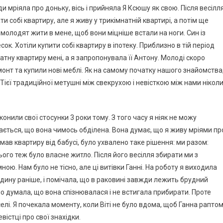
и мріяла про доньку, вісь і прийняла Я Ксюшу як свою. Після весілл
 собі квартиру, але я живу у трикімнатній квартирі, а потім ще
 молодят жити в мене, щоб вони міцніше встали на ноги. Син із
. Хотіли купити собі квартиру в іпотеку. Приблизно в тій період
атну квартиру мені, а я запропонувала її Антону. Молоді скоро
емонт та купили нові меблі. Як на самому початку нашого знайомства
 Тієї традиційної метушні між свекрухою і невісткою між нами нікол
онили свої стосунки 3 роки тому. З того часу я ніяк не можу
дається, що вона чимось обділена. Вона думає, що я живу мріями пр
имав квартиру від бабусі, було ухвалено таке рішення: ми разом:
нього теж було власне житло. Після його весілля збирати ми з
ою. Нам було не тісно, але ці витівки Ганні. На роботу я виходила
 годину раніше, і помічала, що в раковині завжди лежить брудний
ївно думала, що вона спізнювалася і не встигала прибирати. Проте
лі. Я почекала моменту, коли Віті не було вдома, щоб Ганна рапто
евістці про свої знахідки.