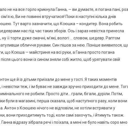
 мало не на все горло крикнула Ганна, — ви думаєте, я погана пані, ро
ім’я ю, Ви не повинні втручатися! Поки я наступні кілька днів
Ксюшею. Тут варто зазначити, що Ксюшка – кондитер. Вона робить
едеврами нас під час таких зборів. Ось і зараз невістка принесла
і, ну її торти дуже смачні, м’які, вологі … словом, шедевр. Раптом
, затуливши обличчя руками. Син пішов за нею. Пізніше виявилося, щ
и, що Ксюша — майстриня на всі руки, а Ганна просто погана
ь після цього вони із сином зняли собі житло, щоб урятувати свій
нтон ще й із дітьми приїхали до мене у гості. Я таких моментів
 невістки теж, і їм буває не завжди зручно приходити до мене. Тог
имінального не робили. Просто діти… грали, бігали, дуріли. Потім,
ки були в магазині, перша сказала, щоб наступного разу, коли вони
ла. Антон з Ксюшею нічого не відповіли, не хотіли встрявати у
и, вони приходитимуть тоді, коли самі захочуть, і йтимуть також.
анна відразу зібрала речі і поїхала, а мені не було навіть соро мно