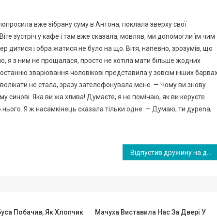
попросила вже зібрану суму в Антона, поклала зверху свої
 Віте зустріч у кафе і там вже сказала, мовляв, ми допомогли їм чим
ер дитися і обра жатися не було на що. Вітя, напевно, зрозумів, що
о, я з ним не прощалася, просто не хотіла мати більше жодних
останню зварювання чоловікові представила у зовсім інших барвах
 зволікати не стала, зразу зателефонувала мене. — Чому ви знову
у синові. Яка ви жа хлива! Думаєте, я не помічаю, як ви керуєте
 нього. Я ж насамкінець сказала тільки одне: — Думаю, ти дуреnа,
Відпустив дружину на день народження до подруги, а сам пішов за нею. І що він там побачив
уса Побачив, Як Хлопчик
Мачуха Виставила Нас За Двері У