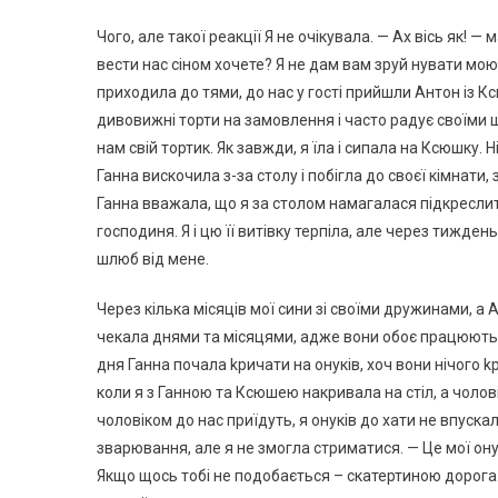
Чого, але такої реакції Я не очікувала. — Ах вісь як! —
вести нас сіном хочете? Я не дам вам зруй нувати мою с
приходила до тями, до нас у гості прийшли Антон із 
дивовижні торти на замовлення і часто радує своїми ш
нам свій тортик. Як завжди, я їла і сипала на Ксюшку. Н
Ганна вискочила з-за столу і побігла до своєї кімнати
Ганна вважала, що я за столом намагалася підкреслит
господиня. Я і цю її витівку терпіла, але через тижден
шлюб від мене.
Через кілька місяців мої сини зі своїми дружинами, а А
чекала днями та місяцями, адже вони обоє працюють, і
дня Ганна почала kричати на онуків, хоч вони нічого kр
коли я з Ганною та Ксюшею накривала на стіл, а чолові
чоловіком до нас приїдуть, я онуків до хати не впуска
зварювання, але я не змогла стриматися. — Це мої онук
Якщо щось тобі не подобається – скатертиною дорога. Г