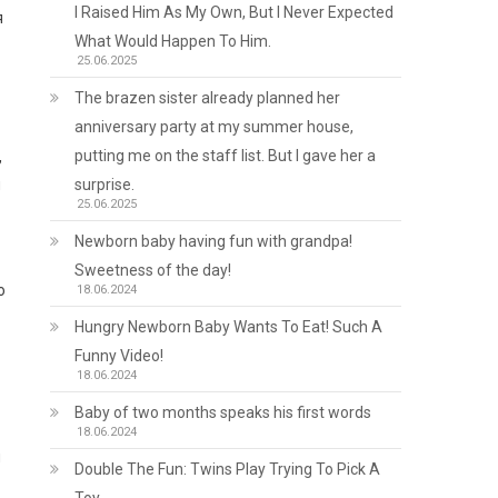
I Raised Him As My Own, But I Never Expected
я
What Would Happen To Him.
25.06.2025
The brazen sister already planned her
anniversary party at my summer house,
putting me on the staff list. But I gave her a
,
и
surprise.
25.06.2025
Newborn baby having fun with grandpa!
Sweetness of the day!
о
18.06.2024
Hungry Newborn Baby Wants To Eat! Such A
Funny Video!
18.06.2024
Baby of two months speaks his first words
18.06.2024
м
Double The Fun: Twins Play Trying To Pick A