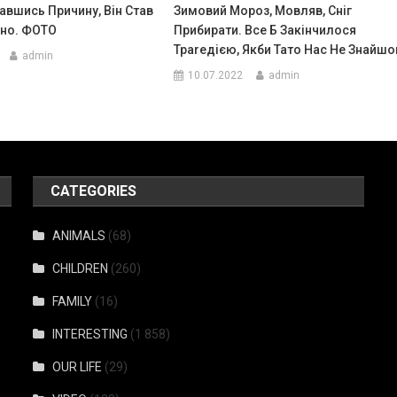
авшись Причину, Він Став
Зимовий Мороз, Мовляв, Сніг
йно. ФОТО
Прибирати. Все Б Закінчилося
Траrедією, Якби Тато Нас Не Знайшо
admin
10.07.2022
admin
CATEGORIES
ANIMALS
(68)
CHILDREN
(260)
FAMILY
(16)
INTERESTING
(1 858)
OUR LIFE
(29)