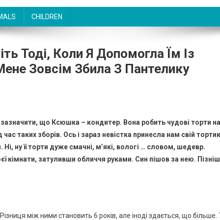
MALS
CHILDREN
ть Тоді, Коли Я Допомогла Їм Із
Мене Зовсім Збила З Пантелику
 зазначити, що Ксюшка – кондитер. Вона робить чудові торти н
час таких зборів. Ось і зараз невістка принесла нам свій тортик
Ні, ну її торти дуже смачні, м’які, вологі … словом, шедевр.
оєї кімнати, затуливши обличчя руками. Син пішов за нею. Пізні
Різниця між ними становить 6 років, але іноді здається, що більше. 