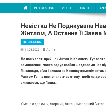
INTERESTING
VIDEO
OUR LIFE
ANI
Невістка Не Подякувала Наві
Житлом, А Остання Її Заява 
INTERESTING
Admin
11.08.2022
До нас у гості прийшли Антон із Ксюшею. Тут варто
замовлення і часто радує своїми шедеврами нас під 
Як завжди, я їла і сипала на Ксюшку компліментами. 
Раптом Ганна вискочила з-за столу і побігла до св
виявилося, що Ганна…
У мене є два сини, старший, Антон, і молодший Віктор. 