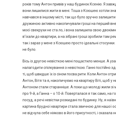
років тому Антон привів у наш будинок Ксенію. Я завжд
вони лишилися жити в мені. Тоша з Ксюшею хотіли знати
навчався в іншому місті, так що було зручно залишити
дружиною активно накопичували гроші на перший внесок
моєї свекрухи не ста ло, і вона залишила свою двокімн
в’їхали до квартири, а на зібрані гроші зробили там р
так і зараз у мене з Ксюшею просто ідеальні стосунки.
не було.
Вісь із другою невісткою мені пощастило менше. А узак
налагодити спілкування з невісткою. Ганні постійно з
ті, щоб швидше їх із сіном посва рити. Коли Антон отр
Антон, Вітя та я, накопичуємо на квартиру Віті, щоб у 
Антоном стали старанніше. А поки що молоді жили зі мн
про 9-й, а Ганна – о 10-й. Поверталася я так само, на
посуд, а речі невістки розкидані по будинку. Ну, я на
картина брудної квартири стала звичною для нашої осе
не відчула себе ніяково в його присутності, і сказала н