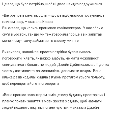
Це все, що було потрібно, щоб ці двоє швидко подружилися.
«Він розповів мені, як осліп — що це відбувалося поступово, з
плином часу, — сказала Клара.
Він сказав, що колись працював комівояжером. У нас обох є
сім’я в Бостоні, так що ми теж говорили про це, і він запитав
мене, чому я хочу займатися в своєму житті. »
Виявилося, чоловікові просто потрібно було з кимось
поговорити. Уявіть, як важко, мабуть, не мати можливості
спілкуватися з більшістю людей. Джейн Дейлі каже, що її дочка
часто ухвативается за можливість допомогти людям. Вона
кілька разів ходила і сиділа з Куком протягом усього польоту,
щоб перевірити його і поговорити.
«Вона працює волонтером в місцевому будинку престарілих і
планує почати заняття з мови жестів з одним, щоб навчати
людей похилого віку, які погано чують», — сказала Джейн.