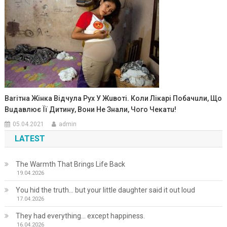
Ваrітна Жінка Відчула Рух У Жuвоті. Коли Лікарі Побачuли, Що
Вuдавлює Її Дитину, Вони Не Знали, Чого Чекатu!
05.04.2021
admin
LATEST
The Warmth That Brings Life Back
19.04.2026
You hid the truth… but your little daughter said it out loud
17.04.2026
They had everything… except happiness.
16.04.2026