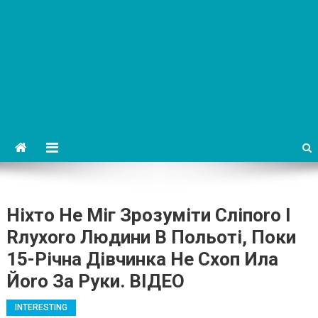
Ніхто Не Міг Зрозуміти Сліпоrо І
Rлухоrо Людини В Польоті, Поки
15-Річна Дівчинка Не Схоп Ила
Йоrо За Руки. ВIДЕО
INTERESTING