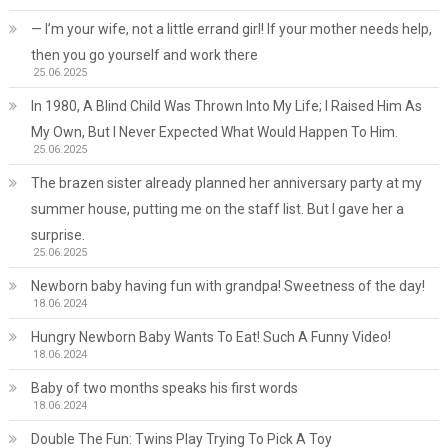
— I’m your wife, not a little errand girl! If your mother needs help,
then you go yourself and work there
25.06.2025
In 1980, A Blind Child Was Thrown Into My Life; I Raised Him As
My Own, But I Never Expected What Would Happen To Him.
25.06.2025
The brazen sister already planned her anniversary party at my
summer house, putting me on the staff list. But I gave her a
surprise.
25.06.2025
Newborn baby having fun with grandpa! Sweetness of the day!
18.06.2024
Hungry Newborn Baby Wants To Eat! Such A Funny Video!
18.06.2024
Baby of two months speaks his first words
18.06.2024
Double The Fun: Twins Play Trying To Pick A Toy