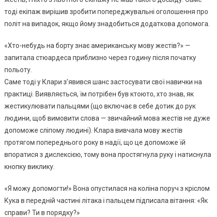
тоді екіпаж вирішив зробити попереджувальні оголошення про
політ на випадок, якщо йому знадобиться додаткова допомога.
«Хто-небудь на борту знає американську мову жестів?» —
запитала стюардеса приблизно через годину після початку
польоту.
Саме тоді у Клари з’явився шанс застосувати свої навички на
практиці. Виявляється, їм потрібен був ктоюто, хто знав, як
жестикулювати пальцями (що включає в себе дотик до рук
людини, щоб вимовити слова — звичайний мова жестів не дуже
допоможе сліпому людині). Клара вивчала мову жестів
протягом попереднього року в надії, що це допоможе їй
впоратися з дислексією, тому вона простягнула руку і натиснула
кнопку виклику.
«Я можу допомогти!» Вона опустилася на коліна поруч з кріслом
Кука в передній частині літака і пальцем підписала вітання: «Як
справи? Ти в порядку?»