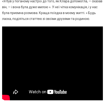
«Я був у поганому настрої до того, як Клара допомогла, — сказав
він, — і вона була дуже милою ». У неї чітка комунікація, і у нас
була приємна розмова. Краща поїздка в моєму житті. » Будь
ласка, поділіться статтею зі своїми друзями та родиною.