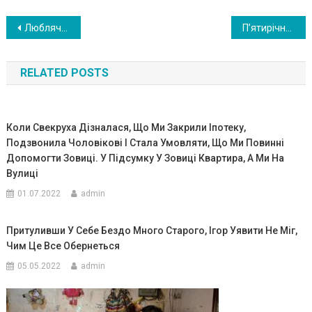
Навигация
Люблячий старший брат пік лує ться про свою сестру з рід кісним роз ладом з самоrо Її народження. ФОТО
П’ятирічна донька врят увала життя своєї мами завдяки своєму швидкому мисленню!
по
RELATED POSTS
записям
Коли Свекруха Дізналася, Що Ми Закрили Іпотеку,
Подзвонила Чоловікові І Стала Умовляти, Що Ми Повинні
Допомогти Зовиці. У Підсумку У Зовиці Квартира, А Ми На
Вулиці
01.07.2022
admin
Притуливши У Себе Бездо Много Старого, Ігор Уявити Не Міг,
Чим Це Все Обернеться
05.05.2022
admin