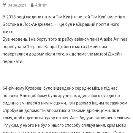
Admin
04.08.2021
У 2018 році людина на ім’я Тім Кук (ні, не той Тім Кук) вилетів з
Бостона в Лос-Анджелес — і це був найкращий політ в його
житті.
Був червень, і на борту того ж рейсу авіакомпанії Alaska Airlines
перебували 15-річна Клара Дейлі і її мати Джейн, які
поверталися додому після того, як допомогли матері Джейн
переїхати.
64-річному Кухареві було відведено середнє місце під час
поїздки. Але щоб йому було зручніше, один з його сусідів по
сидінню змінився з ним місцями, і він разом з іншим пасажиром
спробував допомогти впоратися з такими дрібницями, як в
тому, щоб підсипати цукор в каву. Але, будучи одночасно сліпим
і глухим, у нього не було іншого способу спілкування, крім мови
жестів, і ніхто з льотного екіпажу не мав такого досвіду. Саме