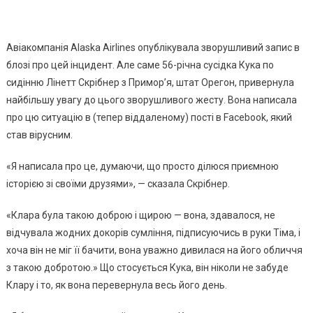
Авіакомпанія Alaska Airlines опублікувала зворушливий запис в
блозі про цей інцидент. Але саме 56-річна сусідка Кука по
сидінню Лінетт Скрібнер з Примор’я, штат Орегон, привернула
найбільшу увагу до цього зворушливого жесту. Вона написала
про цю ситуацію в (тепер віддаленому) пості в Facebook, який
став вірусним.
«Я написала про це, думаючи, що просто ділюся приємною
історією зі своїми друзями», — сказала Скрібнер.
«Клара була такою доброю і щирою — вона, здавалося, не
відчувала жодних докорів сумління, підписуючись в руки Тіма, і
хоча він не міг її бачити, вона уважно дивилася на його обличчя
з такою добротою.» Що стосується Кука, він ніколи не забуде
Клару і то, як вона перевернула весь його день.