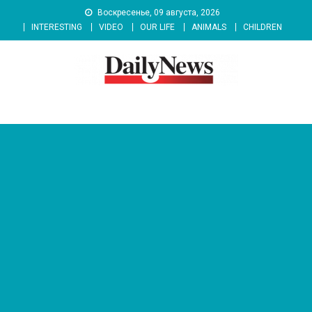
Skip
Воскресенье, 09 августа, 2026
to
INTERESTING
VIDEO
OUR LIFE
ANIMALS
CHILDREN
content
News 92 Daily
No.1 News Portal