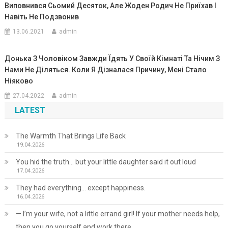
Виповнився Сьомий Десяток, Але Жоден Родич Не Приїхав І
Навіть Не Подзвонив
13.06.2021
admin
Донька З Чоловіком Завжди Їдять У Своїй Кімнаті Та Нічим З
Нами Не Діляться. Коли Я Дізналася Причину, Мені Стало
Ніяково
27.04.2022
admin
LATEST
The Warmth That Brings Life Back
19.04.2026
You hid the truth… but your little daughter said it out loud
17.04.2026
They had everything… except happiness.
16.04.2026
— I’m your wife, not a little errand girl! If your mother needs help,
then you go yourself and work there