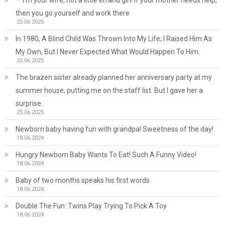
— I’m your wife, not a little errand girl! If your mother needs help,
then you go yourself and work there
25.06.2025
In 1980, A Blind Child Was Thrown Into My Life; I Raised Him As
My Own, But I Never Expected What Would Happen To Him.
25.06.2025
The brazen sister already planned her anniversary party at my
summer house, putting me on the staff list. But I gave her a
surprise.
25.06.2025
Newborn baby having fun with grandpa! Sweetness of the day!
18.06.2024
Hungry Newborn Baby Wants To Eat! Such A Funny Video!
18.06.2024
Baby of two months speaks his first words
18.06.2024
Double The Fun: Twins Play Trying To Pick A Toy
18.06.2024