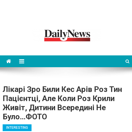
News 92 Daily
No.1 News Portal
Лікарі Зpо Били Кес Арів Роз Тин
Пацієнтці, Але Коли Роз Крили
Живіт, Дитини Всередині Не
Було…ФОТО
INTERESTING