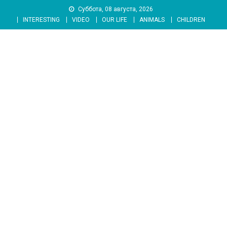
Skip
Суббота, 08 августа, 2026
to
INTERESTING
VIDEO
OUR LIFE
ANIMALS
CHILDREN
content