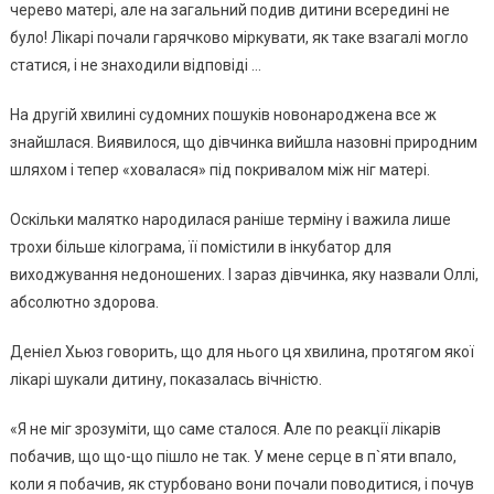
черево матері, але на загальний подив дитини всередині не
було! Лікарі почали гарячково міркувати, як таке взагалі могло
статися, і не знаходили відповіді …
На другій хвилині судомних пошуків новонароджена все ж
знайшлася. Виявилося, що дівчинка вийшла назовні природним
шляхом і тепер «ховалася» під покривалом між ніг матері.
Оскільки малятко народилася раніше терміну і важила лише
трохи більше кілограма, її помістили в інкубатор для
виходжування недоношених. І зараз дівчинка, яку назвали Оллі,
абсолютно здорова.
Деніел Хьюз говорить, що для нього ця хвилина, протягом якої
лікарі шукали дитину, показалась вічністю.
«Я не міг зрозуміти, що саме сталося. Але по реакції лікарів
побачив, що що-що пішло не так. У мене серце в п`яти впало,
коли я побачив, як стурбовано вони почали поводитися, і почув