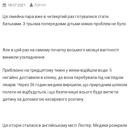
Admin
18.07.2021
Ця сімейна пара вже в четвертий раз готувалися стати
батьками. З трьома попередніми дітьми ніяких проблем не було.
Але в цей раз на самому початку восьмого місяця вагітності
виникли ускладнення.
Приблизно на тридцятому тижні у жінки відійшли води. Її
негайно доставили в клініку, де вона перебувала під наглядом
лікарів. Через 36 годин медики вирішили, що природним шляхом
пологи не відбудуться, і що безпечніше всього буде витягти
дитину за допомогою кесаревого розтину.
Ця історія сталася в англійському місті Лестер. Медики розкрили