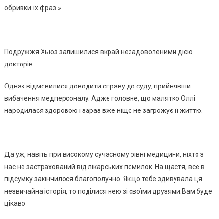
обривки їх фраз ».
Подружжя Хьюз залишилися вкрай незадоволеними дією
докторів.
Однак відмовилися доводити справу до суду, прийнявши
вибачення медперсоналу. Адже головне, що малятко Оллі
народилася здоровою і зараз вже ніщо не загрожує її життю.
Да уж, навіть при високому сучасному рівні медицини, ніхто з
нас не застрахований від лікарських помилок. На щастя, все в
підсумку закінчилося благополучно. Якщо тебе здивувала ця
незвичайна історія, то поділися нею зі своїми друзями.Вам буде
цікаво