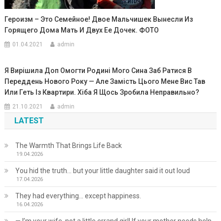
Героизм – Это Семейное! Двое Мальчишек Вынесли Из
Гоpящего Дома Мать И Двух Ее Дочек. ФОТО
01.04.2021
admin
Я Вирішила Доп Омогти Родині Мого Сина Заб Ратися В
Переддень Нового Року — Але Замість Цього Мене Вис Тав
Или Геть Із Квартири. Хіба Я Щось Зробила Неправильно?
21.10.2021
admin
LATEST
The Warmth That Brings Life Back
19.04.2026
You hid the truth… but your little daughter said it out loud
17.04.2026
They had everything… except happiness.
16.04.2026