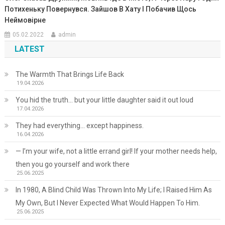
Потихеньку Повернувся. Зайшов В Хату І Побачив Щось
Неймовірне
05.02.2022
admin
LATEST
The Warmth That Brings Life Back
19.04.2026
You hid the truth… but your little daughter said it out loud
17.04.2026
They had everything… except happiness.
16.04.2026
— I’m your wife, not a little errand girl! If your mother needs help,
then you go yourself and work there
25.06.2025
In 1980, A Blind Child Was Thrown Into My Life; I Raised Him As
My Own, But I Never Expected What Would Happen To Him.
25.06.2025