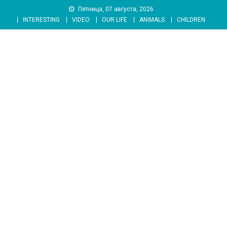
Skip
Пятница, 07 августа, 2026
to
INTERESTING
VIDEO
OUR LIFE
ANIMALS
CHILDREN
content