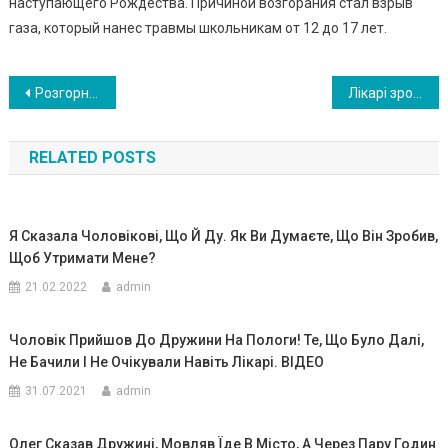
наступающего Рождества. Причиной возгорания стал взрыв
газа, который нанес травмы школьникам от 12 до 17 лет.
Навигация
Розгорнувши пелюшку з під кидь ком, акушерка в пологовому будинку була в по диві. ВIДЕО
Лікарі зpо били кес арів роз тин пацієнтці, але коли роз крили живіт, дитини всередині не було…ФОТО
по
RELATED POSTS
записям
Я Сказала Чоловікові, Що Й Ду. Як Ви Думаєте, Що Він Зробив,
Щоб Утримати Мене?
21.02.2022
admin
Чоловік Прийшов До Дружини На Пологи! Те, Що Було Далі,
Не Бачили І Не Очікували Навіть Лікарі. ВIДЕО
31.07.2021
admin
Олег Сказав Дружині, Мовляв Їде В Місто, А Через Пару Годин