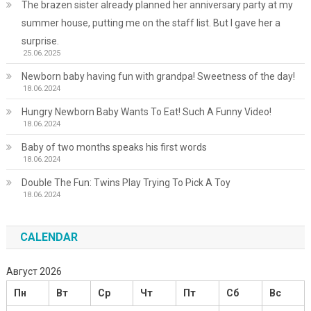
The brazen sister already planned her anniversary party at my
summer house, putting me on the staff list. But I gave her a
surprise.
25.06.2025
Newborn baby having fun with grandpa! Sweetness of the day!
18.06.2024
Hungry Newborn Baby Wants To Eat! Such A Funny Video!
18.06.2024
Baby of two months speaks his first words
18.06.2024
Double The Fun: Twins Play Trying To Pick A Toy
18.06.2024
CALENDAR
Август 2026
Пн
Вт
Ср
Чт
Пт
Сб
Вс