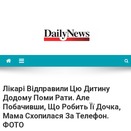
News 92 Daily
No.1 News Portal
Лікарі Відправили Цю Дитину
Додому Поми Pати. Але
Побачивши, Що Робить Її Дочка,
Мама Схопилася За Телефон.
ФОТО