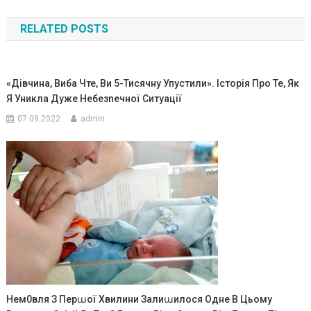
по
RELATED POSTS
записям
«Дівчина, Виба Чте, Ви 5-Тисячну Упустили». Історія Про Те, Як
Я Уникла Дуже Небезnечної Ситуації
07.09.2022
admin
Нем0вля З Перաої Хвилини Залиաилося Одне В Цьому