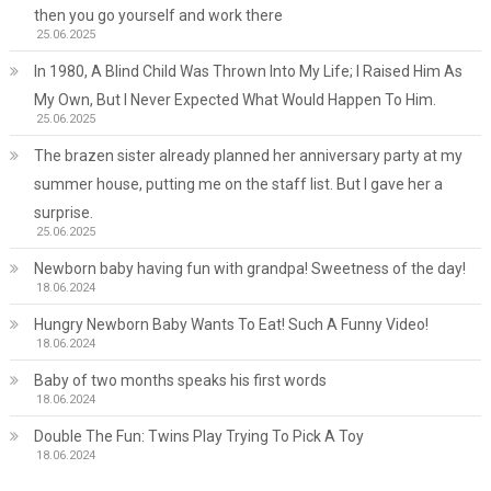
then you go yourself and work there
25.06.2025
In 1980, A Blind Child Was Thrown Into My Life; I Raised Him As
My Own, But I Never Expected What Would Happen To Him.
25.06.2025
The brazen sister already planned her anniversary party at my
summer house, putting me on the staff list. But I gave her a
surprise.
25.06.2025
Newborn baby having fun with grandpa! Sweetness of the day!
18.06.2024
Hungry Newborn Baby Wants To Eat! Such A Funny Video!
18.06.2024
Baby of two months speaks his first words
18.06.2024
Double The Fun: Twins Play Trying To Pick A Toy
18.06.2024