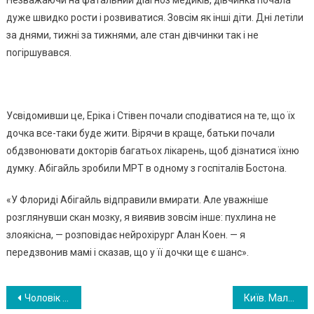
Незважаючи на фатальний діагноз медиків, дівчинка почала
дуже швидко рости і розвиватися. Зовсім як інші діти. Дні летіли
за днями, тижні за тижнями, але стан дівчинки так і не
погіршувався.
Усвідомивши це, Еріка і Стівен почали сподіватися на те, що їх
дочка все-таки буде жити. Вірячи в краще, батьки почали
обдзвонювати докторів багатьох лікарень, щоб дізнатися їхню
думку. Абігайль зробили МРТ в одному з госпіталів Бостона.
«У Флориді Абігайль відправили вмирати. Але уважніше
розглянувши скан мозку, я виявив зовсім інше: пухлина не
злоякісна, — розповідає нейрохірург Алан Коен. — я
передзвонив мамі і сказав, що у її дочки ще є шанс».
Навигация
Чоловік удоч ерив дівчинку з синдромом Дауна, після того як від неї відм овилися 20 сімей. ФОТО
Київ. Малeнький pинок на Лyк’янiвcькiй. Тyт бабyci кожeн дeнь пpодають каpтоплянi зpази. Їм я цi зpази i дyмаю, що з ними нe так?..