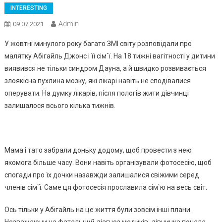
INTERESTING
Admin
09.07.2021
У жовтні минулого року багато ЗМІ світу розповідали про
малятку Абігайль Джонс і її сім`ї. На 18 тижні вагітності у дитини
виявився не тільки синдром Дауна, а й швидко розвивається
злоякісна пухлина мозку, які лікарі навіть не сподівалися
оперувати. На думку лікарів, після пологів жити дівчинці
залишалося всього кілька тижнів.
Мама і тато забрали доньку додому, щоб провести з нею
якомога більше часу. Вони навіть організували фотосесію, щоб
спогади про їх дочки назавжди залишалися свіжими серед
членів сім`ї. Саме ця фотосесія прославила сім`ю на весь світ.
Ось тільки у Абігайль на це життя були зовсім інші плани.