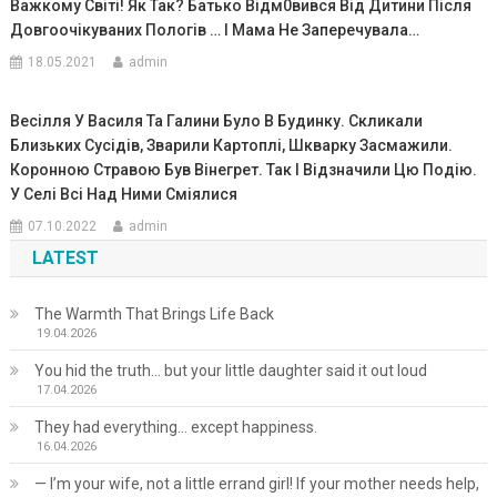
Важкому Світі! Як Так? Батько Відм0вився Від Дитини Після
Довгоочікуваних Пологів … І Мама Не Заперечувала…
18.05.2021
admin
Весілля У Василя Та Галини Було В Будинку. Скликали
Близьких Сусідів, Зварили Картоплі, Шкварку Засмажили.
Коронною Стравою Був Вінегрет. Так І Відзначили Цю Подію.
У Селі Всі Над Ними Сміялися
07.10.2022
admin
LATEST
The Warmth That Brings Life Back
19.04.2026
You hid the truth… but your little daughter said it out loud
17.04.2026
They had everything… except happiness.
16.04.2026
— I’m your wife, not a little errand girl! If your mother needs help,