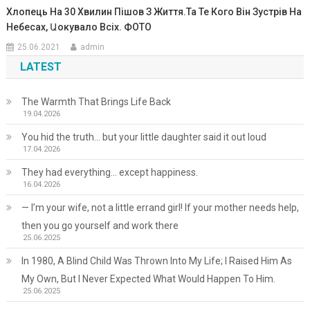
Хлопець На 30 Хвилин Пішов З Життя.Та Те Кого Він Зустрів На
Небесах, Աокувало Всіх. ФОТО
25.06.2021
admin
LATEST
The Warmth That Brings Life Back
19.04.2026
You hid the truth… but your little daughter said it out loud
17.04.2026
They had everything… except happiness.
16.04.2026
— I’m your wife, not a little errand girl! If your mother needs help,
then you go yourself and work there
25.06.2025
In 1980, A Blind Child Was Thrown Into My Life; I Raised Him As
My Own, But I Never Expected What Would Happen To Him.
25.06.2025