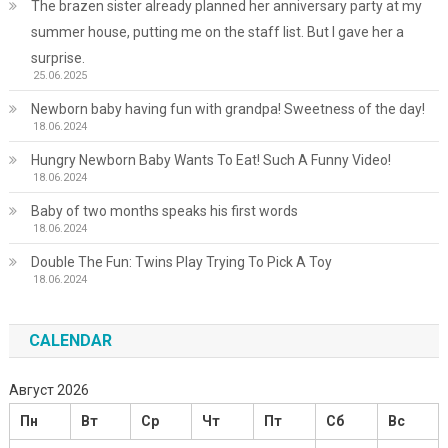
The brazen sister already planned her anniversary party at my
summer house, putting me on the staff list. But I gave her a
surprise.
25.06.2025
Newborn baby having fun with grandpa! Sweetness of the day!
18.06.2024
Hungry Newborn Baby Wants To Eat! Such A Funny Video!
18.06.2024
Baby of two months speaks his first words
18.06.2024
Double The Fun: Twins Play Trying To Pick A Toy
18.06.2024
CALENDAR
Август 2026
Пн
Вт
Ср
Чт
Пт
Сб
Вс