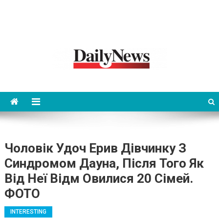
News 92 Daily
No.1 News Portal
Чоловік Удоч Ерив Дівчинку З
Синдромом Дауна, Після Того Як
Від Неї Відм Овилися 20 Сімей.
ФОТО
INTERESTING