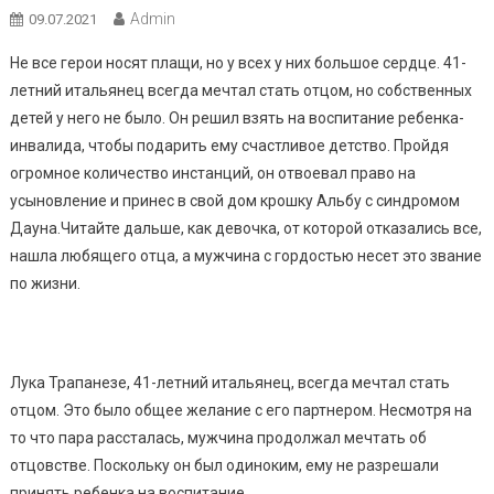
Admin
09.07.2021
Не все герои носят плащи, но у всех у них большое сердце. 41-
летний итальянец всегда мечтал стать отцом, но собственных
детей у него не было. Он решил взять на воспитание ребенка-
инвалида, чтобы подарить ему счастливое детство. Пройдя
огромное количество инстанций, он отвоевал право на
усыновление и принес в свой дом крошку Альбу с синдромом
Дауна.Читайте дальше, как девочка, от которой отказались все,
нашла любящего отца, а мужчина с гордостью несет это звание
по жизни.
Лука Трапанезе, 41-летний итальянец, всегда мечтал стать
отцом. Это было общее желание с его партнером. Несмотря на
то что пара рассталась, мужчина продолжал мечтать об
отцовстве. Поскольку он был одиноким, ему не разрешали
принять ребенка на воспитание.