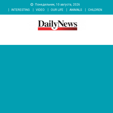
Skip
Понедельник, 10 августа, 2026
to
INTERESTING
VIDEO
OUR LIFE
ANIMALS
CHILDREN
content
News 92 Daily
No.1 News Portal