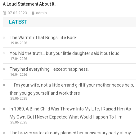
A Loud Statement About It…
07.02.2023
admin
LATEST
The Warmth That Brings Life Back
19.04.2026
You hid the truth… but your little daughter said it out loud
17.04.2026
They had everything… except happiness.
16.04.2026
— I’m your wife, not a little errand girl! If your mother needs help,
then you go yourself and work there
25.06.2025
In 1980, A Blind Child Was Thrown Into My Life; I Raised Him As
My Own, But I Never Expected What Would Happen To Him.
25.06.2025
The brazen sister already planned her anniversary party at my