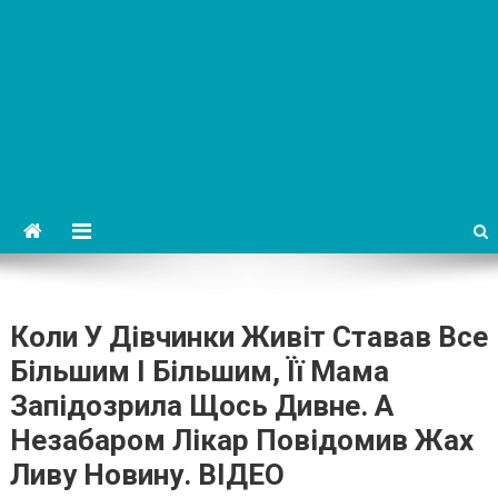
Коли У Дівчинки Живіт Ставав Все
Більшим І Більшим, Її Мама
Запідозрила Щось Дивне. А
Незабаром Лікар Повідомив Жах
Ливу Новину. ВIДЕО