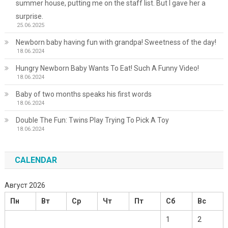
summer house, putting me on the staff list. But I gave her a
surprise.
25.06.2025
Newborn baby having fun with grandpa! Sweetness of the day!
18.06.2024
Hungry Newborn Baby Wants To Eat! Such A Funny Video!
18.06.2024
Baby of two months speaks his first words
18.06.2024
Double The Fun: Twins Play Trying To Pick A Toy
18.06.2024
CALENDAR
Август 2026
Пн
Вт
Ср
Чт
Пт
Сб
Вс
1
2