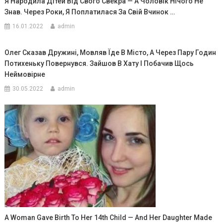
Я Народила Дітей Від Свого Свекра — А Чоловік Нічого Не
Знав. Через Роки, Я Поплатилася За Свій Вчинок …
16.01.2022
admin
Олег Сказав Дружині, Мовляв Їде В Місто, А Через Пару Годин
Потихеньку Повернувся. Зайшов В Хату І Побачив Щось
Неймовірне
30.05.2022
admin
A Woman Gave Birth To Her 14th Child — And Her Daughter Made