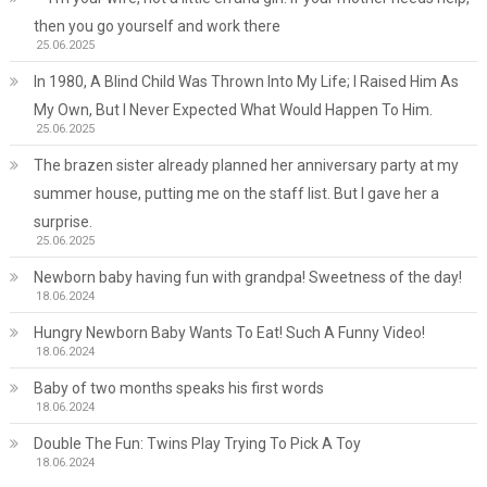
then you go yourself and work there
25.06.2025
In 1980, A Blind Child Was Thrown Into My Life; I Raised Him As
My Own, But I Never Expected What Would Happen To Him.
25.06.2025
The brazen sister already planned her anniversary party at my
summer house, putting me on the staff list. But I gave her a
surprise.
25.06.2025
Newborn baby having fun with grandpa! Sweetness of the day!
18.06.2024
Hungry Newborn Baby Wants To Eat! Such A Funny Video!
18.06.2024
Baby of two months speaks his first words
18.06.2024
Double The Fun: Twins Play Trying To Pick A Toy
18.06.2024