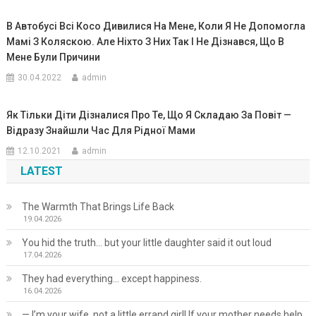
В Автобусі Всі Косо Дивилися На Мене, Коли Я Не Допомогла
Мамі З Коляскою. Але Ніхто З Них Так І Не Дізнався, Що В
Мене Були Причини
30.04.2022
admin
Як Тільки Діти Дізналися Про Те, Що Я Складаю За Повіт —
Відразу Знайшли Час Для Рідної Мами
12.10.2021
admin
LATEST
The Warmth That Brings Life Back
19.04.2026
You hid the truth… but your little daughter said it out loud
17.04.2026
They had everything… except happiness.
16.04.2026
— I’m your wife, not a little errand girl! If your mother needs help,