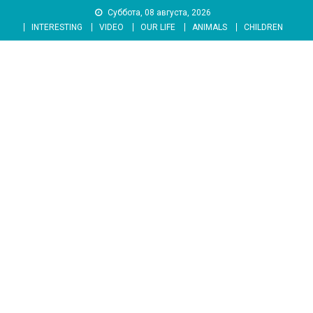
Skip
Суббота, 08 августа, 2026
to
INTERESTING
VIDEO
OUR LIFE
ANIMALS
CHILDREN
content