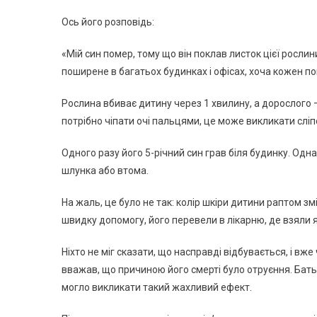
Ось його розповідь:
«Мій син помер, тому що він поклав листок цієї росли
поширене в багатьох будинках і офісах, хоча кожен п
Рослина вбиває дитину через 1 хвилину, а дорослого —
потрібно чіпати очі пальцями, це може викликати сліп
Одного разу його 5-річний син грав біля будинку. Одн
шлунка або втома.
На жаль, це було не так: колір шкіри дитини раптом з
швидку допомогу, його перевели в лікарню, де взяли я
Ніхто не міг сказати, що насправді відбувається, і вж
вважав, що причиною його смерті було отруєння. Батьки
могло викликати такий жахливий ефект.