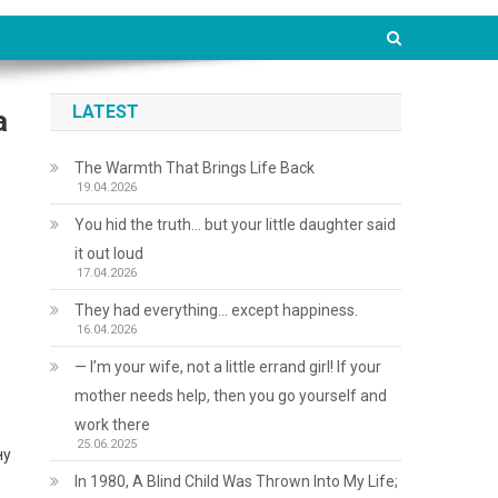
LATEST
а
The Warmth That Brings Life Back
19.04.2026
You hid the truth… but your little daughter said
it out loud
17.04.2026
They had everything… except happiness.
16.04.2026
— I’m your wife, not a little errand girl! If your
mother needs help, then you go yourself and
work there
25.06.2025
ну
In 1980, A Blind Child Was Thrown Into My Life;