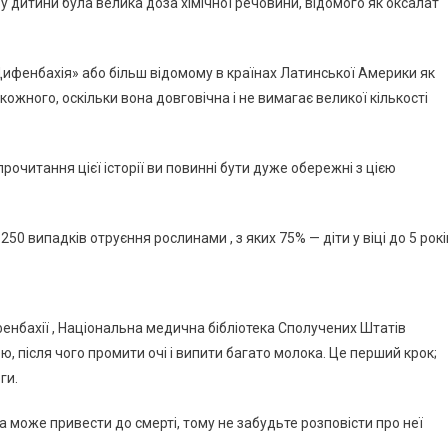
і у дитини була велика доза хімічної речовини, відомого як оксалат
Дифенбахія» або більш відомому в країнах Латинської Америки як
кожного, оскільки вона довговічна і не вимагає великої кількості
прочитання цієї історії ви повинні бути дуже обережні з цією
0 випадків отруєння рослинами , з яких 75% — діти у віці до 5 рокі
нбахії , Національна медична бібліотека Сполучених Штатів
 після чого промити очі і випити багато молока. Це перший крок;
ги.
 може привести до смерті, тому не забудьте розповісти про неї