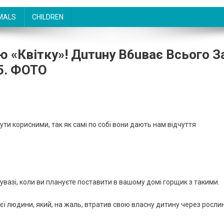
MALS
CHILDREN
ю «квітку»! Дuтuну В6uває Всього З
15. ФОТО
ти корисними, так як самі по собі вони дають нам відчуття
 увазі, коли ви плануєте поставити в вашому домі горщик з такими.
нієї людини, який, на жаль, втратив свою власну дитину через росли