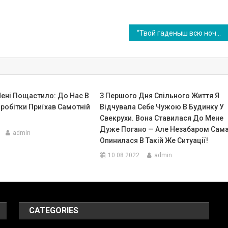
“Твой гаденыш всю ночь не затыкается!” Эта фраза стала точкой невозврата
Мені Пощастило: До Нас В
З Першого Дня Спільного Життя Я
аробітки Приїхав Самотній
Відчувала Себе Чужою В Будинку У
Свекрухи. Вона Ставилася До Мене
Дуже Погано — Але Незабаром Сам
admin
Опинилася В Такій Же Ситуації!
10.08.2022
admin
CATEGORIES