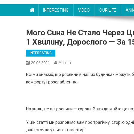
INTERESTING
VIDEO
OUR LIFE
ANI
Мого Сuна Не Стало Через Ц
1 Хвuлuну, Дорослого — За 
INTERESTING
Admin
20.06.2021
Всі ми знаємо, що рослини в наших будинках можуть бу
комфорту і розслаблення.
На жаль, не всі рослини — хороші. Завжди майте це на
У цій статті ми розповімо вам про трагічну історію од
, яка стояла у нього в квартирі.