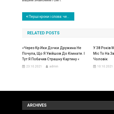
вашим знайомим і сім’ї.
Навигация
Перші кроки і слова: четверо близнючок з Кропивницького відсвяткували День народження (ВІДЕО)
по
RELATED POSTS
записям
«Через Кр Ики Дочки Дружина Не
У 38 Років 
Почула, Що Я Увійшов До Кімнати. І
Міc То На З
Тут Я Побачив Страшну Картину «
Чоловік
23.10.2021
admin
10.10.2021
ARCHIVES