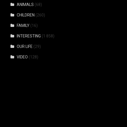
ANIMALS
(68)
CHILDREN
(260)
FAMILY
(16)
INTERESTING
(1 858)
OUR LIFE
(29)
VIDEO
(128)