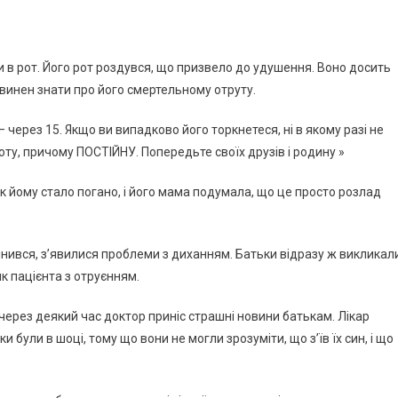
ни в рот. Його рот роздувся, що призвело до удушення. Воно досить
овинен знати про його смертельному отруту.
 через 15. Якщо ви випадково його торкнетеся, ні в якому разі не
оту, причому ПОСТІЙНУ. Попередьте своїх друзів і родину »
ак йому стало погано, і його мама подумала, що це просто розлад
мінився, з’явилися проблеми з диханням. Батьки відразу ж викликал
к пацієнта з отруєнням.
е через деякий час доктор приніс страшні новини батькам. Лікар
 були в шоці, тому що вони не могли зрозуміти, що з’їв їх син, і що