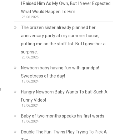
I Raised Him As My Own, But I Never Expected
What Would Happen To Him.
25.06.2025
The brazen sister already planned her
anniversary party at my summer house,
putting me on the staff list. But I gave her a
surprise.
25.06.2025
Newborn baby having fun with grandpa!
Sweetness of the day!
18.06.2024
и
Hungry Newborn Baby Wants To Eat! Such A
Funny Video!
18.06.2024
Baby of two months speaks his first words
18.06.2024
Double The Fun: Twins Play Trying To Pick A