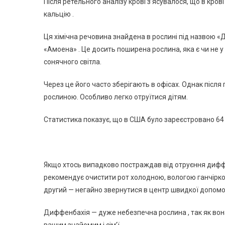
Після ретельного аналізу крові з’ясувалося, що в кров
кальцію .
Ця хімічна речовина знайдена в рослині під назвою «
«Амоена» . Це досить поширена рослина, яка є чи не у 
сонячного світла.
Через це його часто зберігають в офісах. Однак після 
рослиною. Особливо легко отруїтися дітям.
Статистика показує, що в США було зареєстровано 64 25
Якщо хтось випадково постраждав від отруєння диффе
рекомендує очистити рот холодною, вологою ганчіркою,
другий — негайно звернутися в центр швидкої допомо
Диффенбахія — дуже небезпечна рослина , так як вона