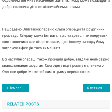
обділеним, він живе насиченим життям, якому може позаздрити
добра половина діточок зі звичайними носами.
Нещодавно Оллі також переніс кілька операцій та хірургічних
процедур. Спершу, мама Емі вагалася, чи дозволяти оперувати
свого хлопчика, але лікарі сказали, що в іншому випадку йому
загрожує інфекція, така як менінгіт.
Всі наступні операції також пройшли добре, завдяки неймовірно
кваліфікованим хірургам. Сьогодні у віці 3 років у маленького
Оллі все добре. Можете й самі в цьому переконатися…
Навигация
Немовля з першої хвилини залишилося одне в цьому важкому світі! Батько відмо вився від дитини після довгоочікуваних пологів … і мама не заперечувала…
6 лет назад у этой пары родился сын: Как живет семья и как выглядит мальчик?
по
RELATED POSTS
записям