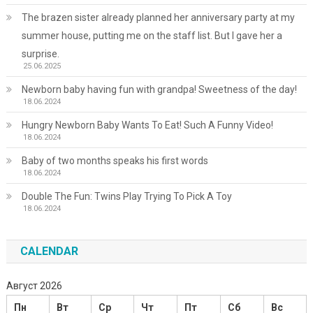
The brazen sister already planned her anniversary party at my
summer house, putting me on the staff list. But I gave her a
surprise.
25.06.2025
Newborn baby having fun with grandpa! Sweetness of the day!
18.06.2024
Hungry Newborn Baby Wants To Eat! Such A Funny Video!
18.06.2024
Baby of two months speaks his first words
18.06.2024
Double The Fun: Twins Play Trying To Pick A Toy
18.06.2024
CALENDAR
Август 2026
Пн
Вт
Ср
Чт
Пт
Сб
Вс