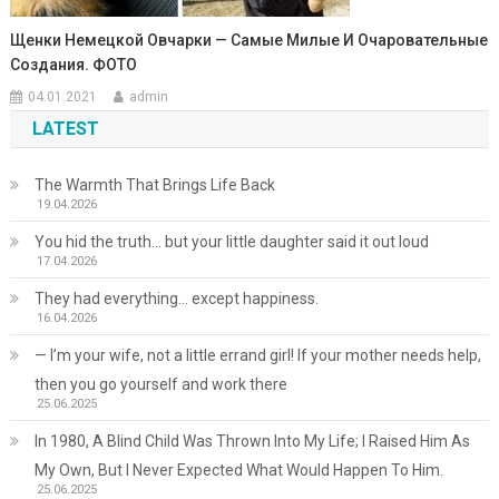
Щенки Немецкой Овчарки — Самые Милые И Очаровательные
Создания. ФОТО
04.01.2021
admin
LATEST
The Warmth That Brings Life Back
19.04.2026
You hid the truth… but your little daughter said it out loud
17.04.2026
They had everything… except happiness.
16.04.2026
— I’m your wife, not a little errand girl! If your mother needs help,
then you go yourself and work there
25.06.2025
In 1980, A Blind Child Was Thrown Into My Life; I Raised Him As
My Own, But I Never Expected What Would Happen To Him.
25.06.2025