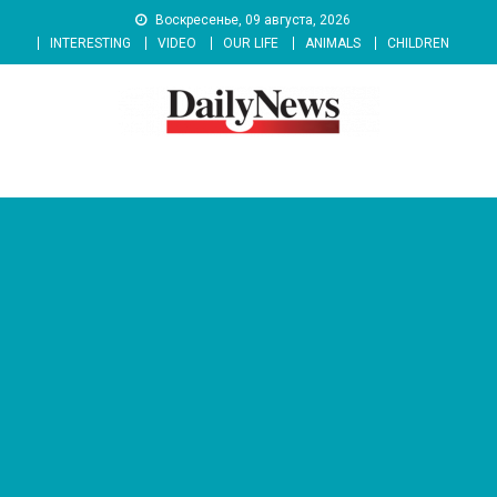
Skip
Воскресенье, 09 августа, 2026
to
INTERESTING
VIDEO
OUR LIFE
ANIMALS
CHILDREN
content
News 92 Daily
No.1 News Portal