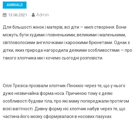
ANIMALS
Admin
13.06.2021
Для більшості жінок і матерів, всі діти — милі створіння. Вони
можуть бути худими і повненькими, великими і маленькими,
світловолосими ангелочками і кароокими брюнетами. Однак є
дітки, яких природа нагородила деякими особливостями — про
такого хлопчика ми і хочемо сьогодні розповісти.
Оллі Трезіса прозвали хлопчик-Піноккіо через те, що у нього
дуже незвичайна форма носа. Причиною тому є деякі
особливості будови тіла, про які маму попереджали протягом
всієї вагітності. Дивну форму ніс хлопчик набув через те, що
частина його мозку сформувалася в носових пазухах.