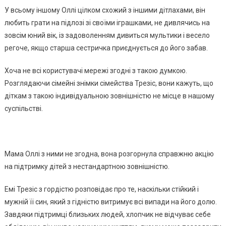
У всьому іншому Оллі цілком схожий з іншими дітлахами, він
любить грати на підлозі зі своїми іграшками, не дивлячись на
зовсім юний вік, із задоволенням дивиться мультики і весело
регоче, якщо старша сестричка приєднується до його забав.
Хоча не всі користувачі мережі згодні з такою думкою.
Розглядаючи сімейні знімки сімейства Трезіс, вони кажуть, що
діткам з такою індивідуальною зовнішністю не місце в нашому
суспільстві.
Мама Оллі з ними не згодна, вона розгорнула справжню акцію
на підтримку дітей з нестандартною зовнішністю.
Емі Трезіс з гордістю розповідає про те, наскільки стійкий і
мужній її син, який з гідністю витримує всі випади на його долю.
Завдяки підтримці близьких людей, хлопчик не відчуває себе