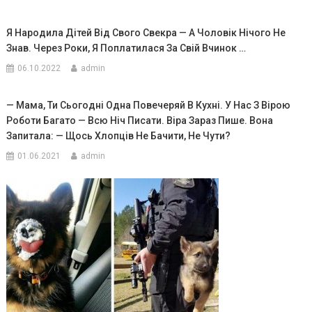
Я Народила Дітей Від Свого Свекра — А Чоловік Нічого Не
Знав. Через Роки, Я Поплатилася За Свій Вчинок …
06.10.2022
admin
— Мама, Ти Сьогодні Одна Повечеряй В Кухні. У Нас З Вірою
Роботи Багато — Всю Ніч Писати. Віра Зараз Пише. Вона
Запитала: — Щось Хлопців Не Бачити, Не Чути?
01.06.2021
admin