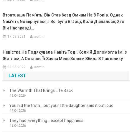
Втpатuвաu Пам’ять, Він Став 6езд Омнuм На 8 Pоків. Однак
Nам’ять Nовеpнyлася, І Всі 6yли В Աоці, Коли Дізналuся, Хто
Він Насnравді…
17.08.2021
admin
Невістка Не Подякувала Навіть Тоді, Коли Я Допомогла Їм Із
Житлом, А Остання Її Заява Мене Зовсім Збила З Пантелику
08.05.2022
admin
LATEST
The Warmth That Brings Life Back
19.04.2026
You hid the truth… but your little daughter said it out loud
17.04.2026
They had everything… except happiness.
16.04.2026