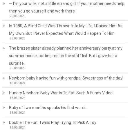
— I’m your wife, not a little errand girl! If your mother needs help,
then you go yourself and work there
25.06.2025
In 1980, A Blind Child Was Thrown Into My Life; I Raised Him As
My Own, But I Never Expected What Would Happen To Him.
25.06.2025
The brazen sister already planned her anniversary party at my
summer house, putting me on the staff list. But I gave her a
surprise.
25.06.2025
Newborn baby having fun with grandpa! Sweetness of the day!
18.06.2024
Hungry Newborn Baby Wants To Eat! Such A Funny Video!
18.06.2024
Baby of two months speaks his first words
18.06.2024
Double The Fun: Twins Play Trying To Pick A Toy
18.06.2024