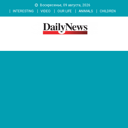
Skip
Воскресенье, 09 августа, 2026
to
INTERESTING
VIDEO
OUR LIFE
ANIMALS
CHILDREN
content
News 92 Daily
No.1 News Portal