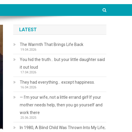
LATEST
The Warmth That Brings Life Back
19.04.2026
You hid the truth… but your little daughter said
it out loud
17.04.2026
They had everything… except happiness.
16.04.2026
— I’m your wife, not a little errand girl! If your
mother needs help, then you go yourself and
work there
25.06.2025
In 1980, A Blind Child Was Thrown Into My Life;