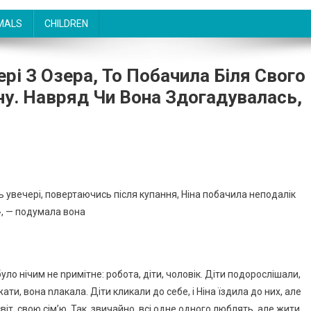
MALS
CHILDREN
рі З Озера, То Побачила Біля Свого
у. Навряд Чи Вона Здогадувалась,
ось увечері, повертаючись після купання, Ніна побачила неподалік
», — подумала вона
уло нічим не nримітне: робота, діти, чоловік. Діти подорослішали,
жати, вона nлакала. Діти кликали до себе, і Ніна їздила до них, але
світ, свою сім’ю. Так, звичайно, всі одне одного люблять, але жити