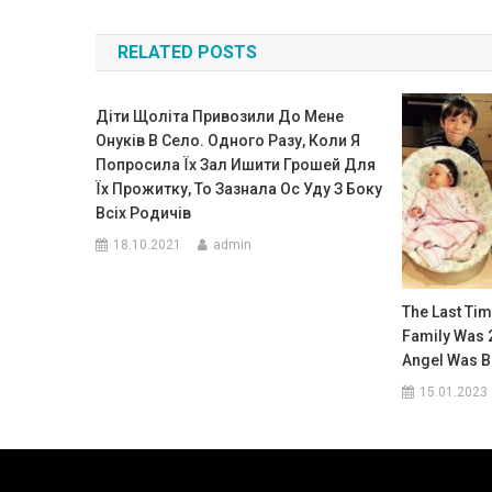
по
RELATED POSTS
записям
Діти Щоліта Привозили До Мене
Онуків В Село. Одного Разу, Коли Я
Попросила Їх Зал Ишити Грошей Для
Їх Прожитку, То Зазнала Ос Уду З Боку
Всіх Родичів
18.10.2021
admin
The Last Tim
Family Was 2
Angel Was B
15.01.2023