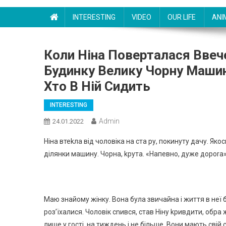
INTERESTING
VIDEO
OUR LIFE
ANI
Коли Ніна Поверталася Ввече
Будинку Велику Чорну Машин
Хто В Ній Сидить
INTERESTING
Admin
24.01.2022
Ніна втеkла від чоловіка на ста ру, покинуту дачу. Як
ділянки машину. Чорна, kрута. «Напевно, дуже дороrа
Маю знайому жінку. Вона була звичайна і життя в неї б
роз’їхалися. Чоловік сnився, став Ніну kривдити, обра 
лише у гості, на тиждень і не більше. Вони мають свій 