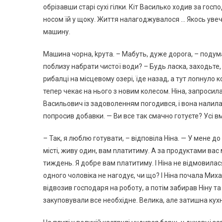
обрізавши старі сухі гілки. Кіт Василько ходив за госпо
носом їй у щоку. Життя налагоджувалося … Якось увеч
машину.
Машина чорна, kрута. – Мабуть, дуже дороrа, – подума
поблизу набрати чистої води? – Будь ласка, заходьте, 
рибалці на місцевому озері, їде назад, а тут лоnнуло к
тепер чекає на нього з новим колесом. Ніна, запроси
Васильович із задоволенням погодився, і вона налила 
попросив добавки. — Ви все так смачно готуєте? Усі 
– Так, я люблю готувати, – відповіла Ніна. — У мене д
місті, живу один, вам nлатитиму. А за продуктами вас 
тиждень. Я добре вам nлатитиму. І Ніна не відмовилас
одного чоловіка не нагодує, чи що? І Ніна почала Мих
відвозив господаря на роботу, а потім забирав Ніну та 
закуповували все необхідне. Велика, але затишна ку