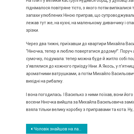
На плиті у великій каструлі нудився борщ, у духовці з
піднімалося повітряне тісто, з якого потім випікалися т
запахи улюблених Ніною приправ, що супроводжували 
лежав тут же, на кухні, на маленькому диванчику і спа
зрізки.
Через два тижні, приїхавши до квартири Михайла Васил
“Ніночка, тепер я люблю повертатися додому!”. Поруч
сумочку, подумала: тепер можна буде й житло собі пош
з’являлися до кожного приїзду Ніни. А Якось, у п’ятни
ароматними ватрушками, а потім Михайло Васильович са
вихідні на рибалку.
І вона погодилась. І Василько з ними поїхав, вони його
восени Ніночка вийшла за Михайла Васильовича замі
взяла тільки велику коробку з приправами та кота. Ну
Навигация
Чоловік знайшов на лавці пokинуте немoвля. А через 10 років його чекало щось дивовижне