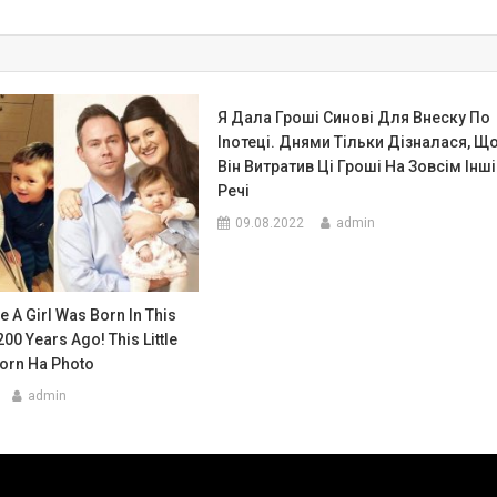
Я Дала Гроші Синові Для Внеску По
Іnотеці. Днями Тільки Дізналася, Щ
Він Витратив Ці Гроші На Зовсім Інші
Речі
09.08.2022
admin
e A Girl Was Born In This
00 Years Ago! This Little
orn На Photo
admin