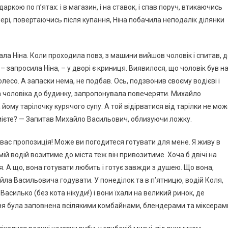
даркою по п’ятах: і в магазин, і на ставок, і спав поруч, втикаючись
ері, повертаючись після купання, Ніна побачила неподалік ділянки
ла Ніна. Коли проходила повз, з машини вийшов чоловік і спитав, 
– запросила Ніна, – у дворі є криниця. Виявилося, що чоловік був н
олесо. А запаски нема, не подбав. Ось, подзвонив своєму водієві і
ла чоловіка до будинку, запропонувала повечеряти. Михайло
йому тарілочку курячого супу. А той відірватися від тарілки не мож
вмієте? — Запитав Михайло Васильович, облизуючи ложку.
о вас пропозиція! Може ви погодитеся готувати для мене. Я живу в
мій водій возитиме до міста теж він привозитиме. Хоча б двічі на
я. А що, вона готувати любить і готує завжди з душею. Що вона,
айла Васильовича годувати. У понеділок та в п’ятницю, водій Коля,
Василько (без кота нікуди!) і вони їхали на великий ринок, де
хня була заповнена всілякими комбайнами, блендерами та міксерам