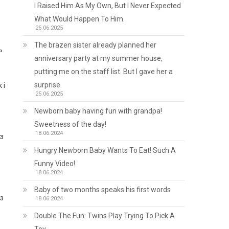
I Raised Him As My Own, But I Never Expected
What Would Happen To Him.
25.06.2025
The brazen sister already planned her
ь
anniversary party at my summer house,
putting me on the staff list. But I gave her a
surprise.
 і
25.06.2025
Newborn baby having fun with grandpa!
Sweetness of the day!
18.06.2024
 з
Hungry Newborn Baby Wants To Eat! Such A
Funny Video!
18.06.2024
Baby of two months speaks his first words
ез
18.06.2024
Double The Fun: Twins Play Trying To Pick A