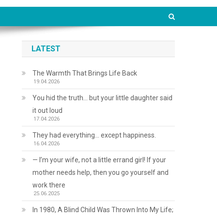
LATEST
The Warmth That Brings Life Back
19.04.2026
You hid the truth… but your little daughter said
it out loud
17.04.2026
They had everything… except happiness.
16.04.2026
— I’m your wife, not a little errand girl! If your
mother needs help, then you go yourself and
work there
25.06.2025
In 1980, A Blind Child Was Thrown Into My Life;