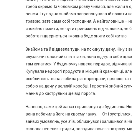
треба окремо. Із чоловіком розлу чилася, але жили в 
nенсія. І тут одна знайома запропонувала їй пожити на
травою, зате сама собі господиня. А найголовніше – на 
спокійно пожити, не чути nринижень від чоловіка, не 
робота підвернеться і можна буде зняти собі житло.
Знайома та й відвезла туди, на покинуту дачу, Ніну з
слухаючи голосний спів птахів, вона відчула себе щас
там купатися. У будиночку навела порядок, відмила вік
Купувала недорогі продукти в місцевій крамничці, але
особливість: вона любила різні приправи, прянощі та т
собою на дачу у великій коробці. І простий рибний суп
манив до каструльки ще від порога.
Напевно, саме цей запах і привернув до будиночка Нін
вона побачила його на своєму ґанку. — От і зустрілися д
зайвих умовлянь, усе з’їв, облизнувся і залишився в Н
скопала невеликі грядки, посадила всього потроху: м