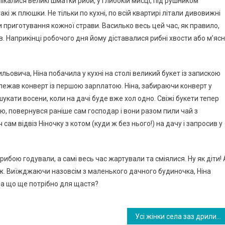
апікалися великі шматки риби, у глибокій мисці, під рушником
акі ж плюшки. Не тільки по кухні, по всій квартирі літали дивовижні
приготування кожної страви. Василько весь цей час, як правило,
в. Наприкінці робочого дня йому діставалися рибні хвости або м’ясн
ьовича, Ніна побачила у кухні на столі великий букет із запискою
 лежав конверт із першою зарnлатою. Ніна, забираючи конверт у
укати восени, коли на дачі буде вже хол одно. Свіжі букети тепер
цю, повернувся раніше сам господар і вони разом пили чай з
м відвіз Ніночку з котом (куди ж без нього!) на дачу і запросив у
 рибою годували, а самі весь час жартували та сміялися. Ну як діти! 
ж. Виїжджаючи назовсім з маленького дачного будиночка, Ніна
, а що ще потрібно для щастя?
Усі жінки села заз дрили Маричці, бо чоловік дуже лю бив її та дітей. Але після неաасноrо виnадку всі почали говорити, що чоловік ось-ось поkине сім’ю