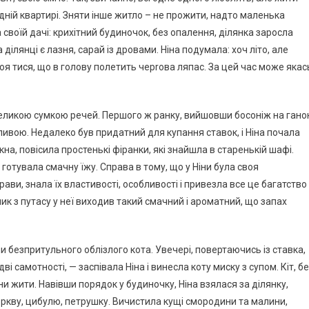
одній квартирі. Зняти інше житло – не прожити, надто маленька
 своїй дачі: крихітний будиночок, без опалення, ділянка заросла
ділянці є лазня, сарай із дровами. Ніна подумала: хоч літо, але
боя тися, що в голову полетить черrова ляпас. За цей час може якас
 великою сумкою речей. Першого ж ранку, вийшовши босоніж на ганок
ливою. Недалеко був придатний для купання ставок, і Ніна почала
на, повісила простенькі фіранки, які знайшла в старенькій шафі.
 готувала смачну їжу. Справа в тому, що у Ніни була своя
рави, знала їх властивості, особливості і привезла все це багатство
чик з путасу у неї виходив такий смачний і ароматний, що запах
и безпритульного облізлого кота. Увечері, повертаючись із ставка,
ві самотності, — заспівала Ніна і винесла коту миску з супом. Кіт, б
іни жити. Навівши порядок у будиночку, Ніна взялася за ділянку,
оркву, цибулю, петрушку. Вичистила кущі смородини та малини,