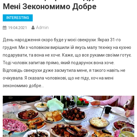
Мені Зекономимо Добре
INTERESTING
Admin
19.04.2021
День народження скоро буде у моєї свекрухи. Якраз 31-го
грудня. Ми з чоловіком вирішили їй якусь малу техніку на кухню
подарувати, та вона не хоче. Каже, що все руками своїми готує.
Тоді чоловік запитав прямо, який подарунок вона хоче.
Відповідь свекрухи дуже засмутила мене, я такого навіть не
очікувала. Я сказала чоловікові, що не піду, хоч на мені
зекономимо добре…