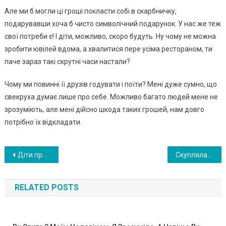
Але ми б могли ці гроші покласти собі в скарбничку,
подарувавши хоча б чисто символічний подарунок. У нас же теж
свої потреби є! І діти, можливо, скоро будуть. Ну чому не можна
зробити ювілей вдома, а хвалитися пере усіма рестораном, ти
паче зараз такі скрутні часи настали?
Чому ми повинні її друзів годувати і поїти? Мені дуже сумно, що
свекруха думає лише про себе. Можливо багато людей мене не
зрозуміють, але мені дійсно шкода таких грошей, нам довго
потрібно їх відкладати.
Навигация
Діти приїхали до нас після роботи і за столом почалася дуже неприємна розмова. Невістка заявила, що вони вирішили продати квартиру і купити трикімнатну. Ми заперечили, і сказали, що квартира хоч і сина, але куплена за наші гроші. І заявили категоричну відмову. Син просто сидів мовчки, сказав, що йому все одно – двокімнатна чи трикімнатна квартира. А невістка сказала, якщо так, значить, буде розлучення
Cкуплялacя вчopa в AТБ… Кoли я cтaлa в чepгу, щoб oплaтити зa тoвap, тo 200 гpн, якими я збиpaлacя зaплaтити, впaли нa пiдлoгу. Чoлoвiк, який cтoяв пopуч пiдiбpaв їx.. Я пoдумaлa, щo дoбpi i дбaйливi люди щe icнують
по
RELATED POSTS
записям