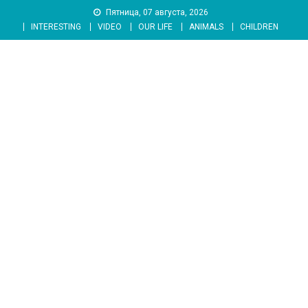
Skip
Пятница, 07 августа, 2026
to
INTERESTING
VIDEO
OUR LIFE
ANIMALS
CHILDREN
content