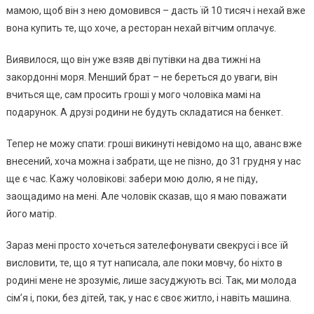
мамою, щоб він з нею домовився – дасть їй 10 тисяч і нехай вже
вона купить те, що хоче, а ресторан нехай вітчим оплачує.
Виявилося, що він уже взяв дві путівки на два тижні на
закордонні моря. Менший брат – не береться до уваги, він
вчиться ще, сам просить гроші у мого чоловіка мамі на
подарунок. А друзі родини не будуть складатися на бенкет.
Тепер не можу спати: гроші викинуті невідомо на що, аванс вже
внесений, хоча можна і забрати, ще не пізно, до 31 грудня у нас
ще є час. Кажу чоловікові: забери мою долю, я не піду,
заощадимо на мені. Але чоловік сказав, що я маю поважати
його матір.
Зараз мені просто хочеться зателефонувати свекрусі і все їй
висловити, те, що я тут написала, але поки мовчу, бо ніхто в
родині мене не зрозуміє, лише засуджують всі. Так, ми молода
сім’я і, поки, без дітей, так, у нас є своє житло, і навіть машина.