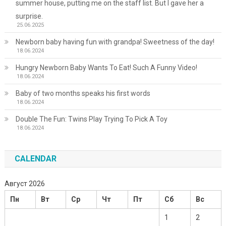
summer house, putting me on the staff list. But I gave her a
surprise.
25.06.2025
Newborn baby having fun with grandpa! Sweetness of the day!
18.06.2024
Hungry Newborn Baby Wants To Eat! Such A Funny Video!
18.06.2024
Baby of two months speaks his first words
18.06.2024
Double The Fun: Twins Play Trying To Pick A Toy
18.06.2024
CALENDAR
Август 2026
Пн
Вт
Ср
Чт
Пт
Сб
Вс
1
2