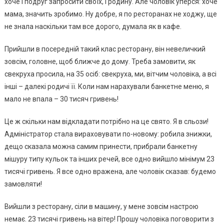
хоче і подруг запросити своїх, і родину. Але чоловік уперся: хоче
мама, значить зробимо. Ну добре, я по ресторанах не ходжу, ще
не знала наскільки там все дорого, думала як в кафе.
Прийшли в посередній такий клас ресторану, він невеличкий
зовсім, головне, щоб ближче до дому. Треба замовити, як
свекруха просила, на 35 осіб: свекруха, ми, вітчим чоловіка, а всі
інші – далекі родичі її. Коли нам нарахували банкетне меню, я
мало не впала – 30 тисяч гривень!
Це ж скільки нам відкладати потрібно на це свято. Я в сльози!
Адміністратор стала вираховувати по-новому: робила знижки,
дещо сказала можна самим принести, прибрали банкетну
мішуру типу кульок та інших речей, все одно вийшло мінімум 23
тисячі гривень. Я все одно вражена, але чоловік сказав: будемо
замовляти!
Вийшли з ресторану, сіли в машину, у мене зовсім настрою
немає. 23 тисячі гривень на вітер! Прошу чоловіка поговорити з