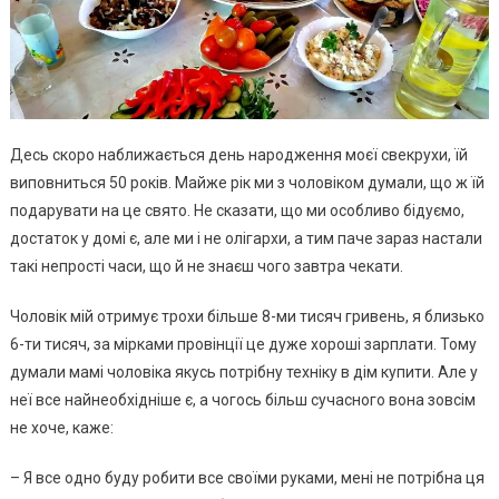
Десь скоро наближається день народження моєї свекрухи, їй
виповниться 50 років. Майже рік ми з чоловіком думали, що ж їй
подарувати на це свято. Не сказати, що ми особливо бідуємо,
достаток у домі є, але ми і не олігархи, а тим паче зараз настали
такі непрості часи, що й не знаєш чого завтра чекати.
Чоловік мій отримує трохи більше 8-ми тисяч гривень, я близько
6-ти тисяч, за мірками провінції це дуже хороші зарплати. Тому
думали мамі чоловіка якусь потрібну техніку в дім купити. Але у
неї все найнеобхідніше є, а чогось більш сучасного вона зовсім
не хоче, каже:
– Я все одно буду робити все своїми руками, мені не потрібна ця