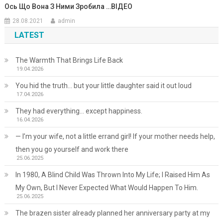
Ось Що Вона З Ними Зробила …ВIДЕО
28.08.2021
admin
LATEST
The Warmth That Brings Life Back
19.04.2026
You hid the truth… but your little daughter said it out loud
17.04.2026
They had everything… except happiness.
16.04.2026
— I’m your wife, not a little errand girl! If your mother needs help,
then you go yourself and work there
25.06.2025
In 1980, A Blind Child Was Thrown Into My Life; I Raised Him As
My Own, But I Never Expected What Would Happen To Him.
25.06.2025
The brazen sister already planned her anniversary party at my