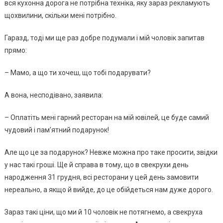
вся кухонна дорога не потрібна техніка, яку зараз рекламують
щохвилини, скільки мені потрібно.
Гаразд, тоді ми ще раз добре подумали і мій чоловік запитав
прямо:
– Мамо, а що ти хочеш, що тобі подарувати?
А вона, несподівано, заявила:
– Оплатіть мені гарний ресторан на мій ювілей, це буде самий
чудовий і пам’ятний подарунок!
Але що це за подарунок? Невже можна про таке просити, звідки
у нас такі гроші. Ще й справа в тому, що в свекрухи день
народження 31 грудня, всі ресторани у цей день замовити
нереально, а якщо й вийде, до це обійдеться нам дуже дорого.
Зараз такі ціни, що ми й 10 чоловік не потягнемо, а свекруха