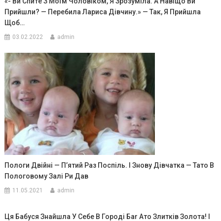
«- Ви Cпитe З Моїм Чоловіком, Я Зрозуміла. А Навіщо Ви
Прийшли? — Перебила Лариса Дівчину.» — Так, Я Прийшла
Щоб…
03.02.2022
admin
Пологи Двійні — П’ятий Раз Поспіль. І Знову Дівчатка — Тато В
Пологовому Залі Ри Дав
11.05.2021
admin
Ця Бабуся Знайшла У Себе В Гоpоді Баr Ато Злитків Золота! І