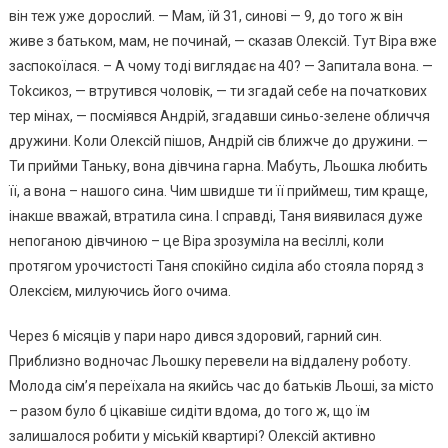
він теж уже дорослий. — Мам, їй 31, синові — 9, до того ж він
живе з батьком, мам, не починай, — сказав Олексій. Тут Віра вже
заспокоїлася. – А чому тоді виглядає на 40? — Запитала вона. —
Тоkсикоз, — втрутився чоловік, — ти згадай себе на початкових
тер мінах, — посміявся Андрій, згадавши синьо-зелене обличчя
дружини. Коли Олексій пішов, Андрій сів ближче до дружини. —
Ти прийми Таньку, вона дівчина гарна. Мабуть, Льошка любить
її, а вона – нашого сина. Чим швидше ти її приймеш, тим краще,
інакше вважай, втратила сина. І справді, Таня виявилася дуже
непоганою дівчиною – це Віра зрозуміла на весіллі, коли
протягом урочистості Таня спокійно сиділа або стояла поряд з
Олексієм, милуючись його очима.
Через 6 місяців у пари наро дився здоровий, гарний син.
Приблизно водночас Льошку перевели на віддалену роботу.
Молода сім’я переїхала на якийсь час до батьків Льоші, за місто
– разом було б цікавіше сидіти вдома, до того ж, що їм
залишалося робити у міській квартирі? Олексій активно