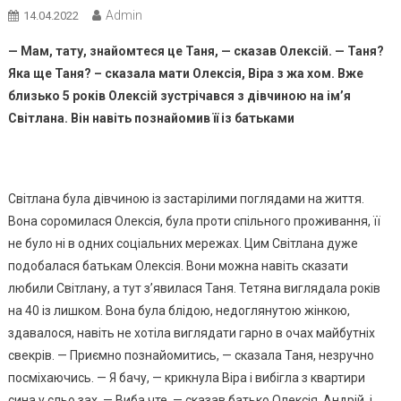
Admin
14.04.2022
— Мам, тату, знайомтеся це Таня, — сказав Олексій. — Таня?
Яка ще Таня? – сказала мати Олексія, Віра з жа хом. Вже
близько 5 років Олексій зустрічався з дівчиною на ім’я
Світлана. Він навіть познайомив її із батьками
Світлана була дівчиною із застарілими поглядами на життя.
Вона соромилася Олексія, була проти спільного проживання, її
не було ні в одних соціальних мережах. Цим Світлана дуже
подобалася батькам Олексія. Вони можна навіть сказати
любили Світлану, а тут з’явилася Таня. Тетяна виглядала років
на 40 із лишком. Вона була блідою, недоглянутою жінкою,
здавалося, навіть не хотіла виглядати гарно в очах майбутніх
свекрів. — Приємно познайомитись, — сказала Таня, незручно
посміхаючись. — Я бачу, — крикнула Віра і вибігла з квартири
сина у сльо зах. — Виба чте, — сказав батько Олексія, Андрій, і