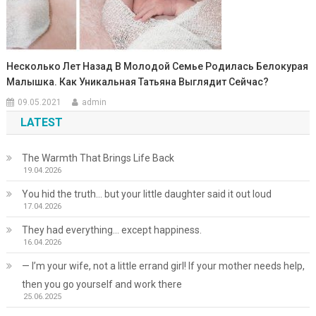
Несколько Лет Назад В Молодой Семье Родилась Белокурая
Малышка. Как Уникальная Татьяна Выглядит Сейчас?
09.05.2021
admin
LATEST
The Warmth That Brings Life Back
19.04.2026
You hid the truth… but your little daughter said it out loud
17.04.2026
They had everything… except happiness.
16.04.2026
— I’m your wife, not a little errand girl! If your mother needs help,
then you go yourself and work there
25.06.2025