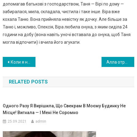
допомагав батькові з господарством, Таня — Вірі по дому —
забиралася, мила, складала, чистила і таке інше. Віра вже
кохала Таню. Вона прийняла невістку як дочку. Але більше за
Таню і, можливо, Олексія, Віра любила онука, з яким сиділа 24
години на добу (вона навіть уночі вставала до онука, щоб Таня
могла відпочити) і вчила його агукати.
Навигация
Коли я нарешті змогла завагітніти, в гості прийшла свекруха зі своїм леденячою kров заявою. І я вирішила – її ноги більше не буде у нас в будинkу
Алла отримала від тітки у спадок скриню. Коли з’ясувалося, що у ній, вона втратила більше, ніж отримала
по
RELATED POSTS
записям
Одного Разу Я Вирішила, Що Свекрам В Моєму Будинку Не
Місце! Вигнала — І Мені Не Соромно
25.09.2021
admin