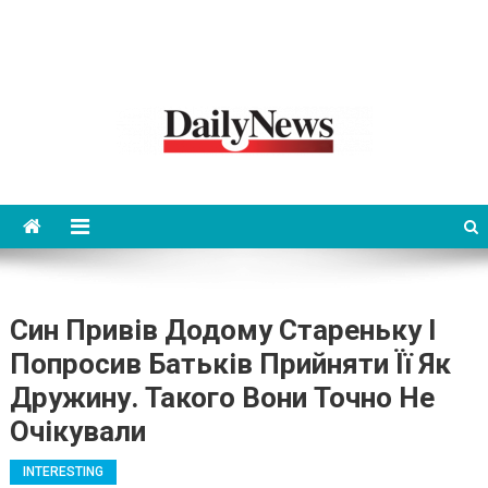
News 92 Daily
No.1 News Portal
Син Привів Додому Стареньку І
Попросив Батьків Прийняти Її Як
Дружину. Такого Вони Точно Не
Очікували
INTERESTING