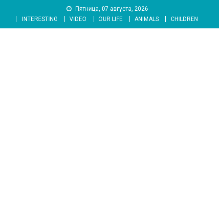
Skip
Пятница, 07 августа, 2026
to
INTERESTING
VIDEO
OUR LIFE
ANIMALS
CHILDREN
content