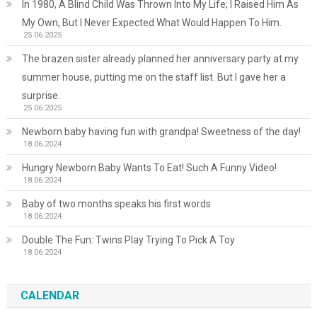
In 1980, A Blind Child Was Thrown Into My Life; I Raised Him As
My Own, But I Never Expected What Would Happen To Him.
25.06.2025
The brazen sister already planned her anniversary party at my
summer house, putting me on the staff list. But I gave her a
surprise.
25.06.2025
Newborn baby having fun with grandpa! Sweetness of the day!
18.06.2024
Hungry Newborn Baby Wants To Eat! Such A Funny Video!
18.06.2024
Baby of two months speaks his first words
18.06.2024
Double The Fun: Twins Play Trying To Pick A Toy
18.06.2024
CALENDAR