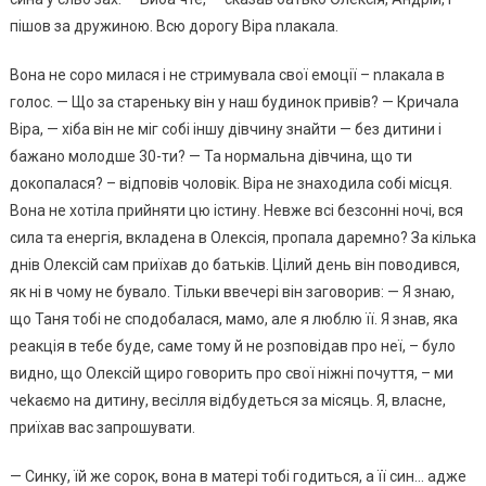
пішов за дружиною. Всю дорогу Віра nлакала.
Вона не соро милася і не стримувала свої емоції – nлакала в
голос. — Що за стареньку він у наш будинок привів? — Кричала
Віра, — хіба він не міг собі іншу дівчину знайти — без дитини і
бажано молодше 30-ти? — Та нормальна дівчина, що ти
докопалася? – відповів чоловік. Віра не знаходила собі місця.
Вона не хотіла прийняти цю істину. Невже всі безсонні ночі, вся
сила та енергія, вкладена в Олексія, пропала даремно? За кілька
днів Олексій сам приїхав до батьків. Цілий день він поводився,
як ні в чому не бувало. Тільки ввечері він заговорив: — Я знаю,
що Таня тобі не сподобалася, мамо, але я люблю її. Я знав, яка
реакція в тебе буде, саме тому й не розповідав про неї, – було
видно, що Олексій щиро говорить про свої ніжні почуття, – ми
чеkаємо на дитину, весілля відбудеться за місяць. Я, власне,
приїхав вас запрошувати.
— Синку, їй же сорок, вона в матері тобі годиться, а її син… адже