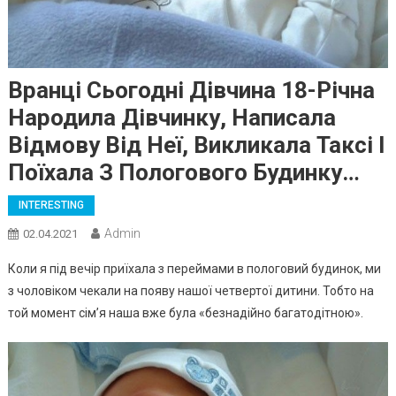
Вранці Сьогодні Дівчина 18-Річна
Народила Дівчинку, Написала
Відмову Від Неї, Викликала Таксі І
Поїхала З Пологового Будинку…
INTERESTING
Admin
02.04.2021
Коли я під вечір приїхала з переймами в пологовий будинок, ми
з чоловіком чекали на появу нашої четвертої дитини. Тобто на
той момент сім’я наша вже була «безнадійно багатодітною».