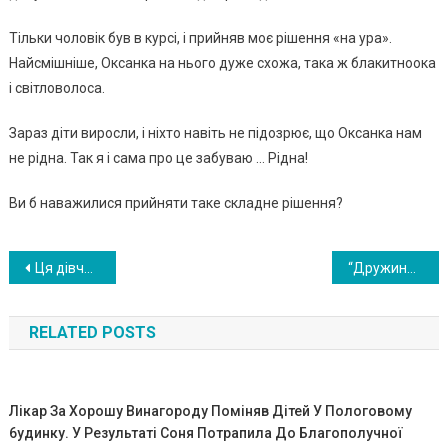
Тільки чоловік був в курсі, і прийняв моє рішення «на ура».
Найсмішніше, Оксанка на нього дуже схожа, така ж блакитноока
і світловолоса.
Зараз діти виросли, і ніхто навіть не підозрює, що Оксанка нам
не рідна. Так я і сама про це забуваю … Рідна!
Ви б наважилися прийняти таке складне рішення?
Навигация
Ця дівчинка прочитала на святкуванні вірш, якому її навчив дідусь. Зал впав у ступор
“Дружина Лягла На Землю Під Вишнею І Почала Народжувати. Я Підстелив Курточку І Зловив Дочку В Свої Руки
по
RELATED POSTS
записям
Лікap За Хорошу Винагороду Поміняв Дітей У Пологовому
6удинку. У Результаті Соня Потрапила До Благополучної