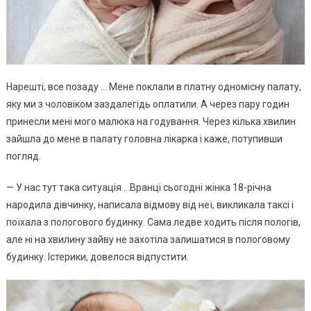
Нарешті, все позаду … Мене поклали в платну одномісну палату,
яку ми з чоловіком заздалегідь оплатили. А через пару годин
принесли мені мого малюка на годування. Через кілька хвилин
зайшла до мене в палату головна лікарка і каже, потупивши
погляд.
— У нас тут така ситуація …Вранці сьогодні жінка 18-річна
народила дівчинку, написала відмову від неї, викликала таксі і
поїхала з пологового будинку. Сама ледве ходить після пологів,
але ні на хвилину зайву не захотіла залишатися в пологовому
будинку. Істерики, довелося відпустити.