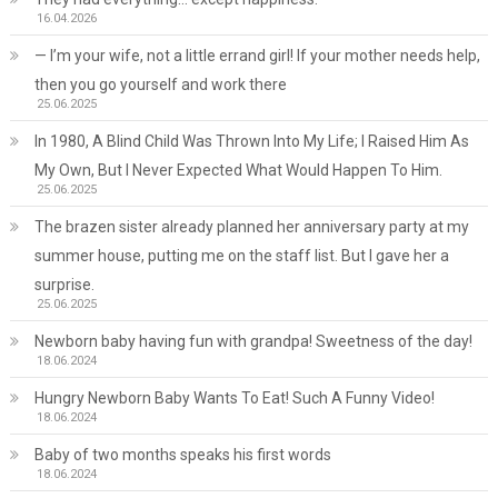
16.04.2026
— I’m your wife, not a little errand girl! If your mother needs help,
then you go yourself and work there
25.06.2025
In 1980, A Blind Child Was Thrown Into My Life; I Raised Him As
My Own, But I Never Expected What Would Happen To Him.
25.06.2025
The brazen sister already planned her anniversary party at my
summer house, putting me on the staff list. But I gave her a
surprise.
25.06.2025
Newborn baby having fun with grandpa! Sweetness of the day!
18.06.2024
Hungry Newborn Baby Wants To Eat! Such A Funny Video!
18.06.2024
Baby of two months speaks his first words
18.06.2024