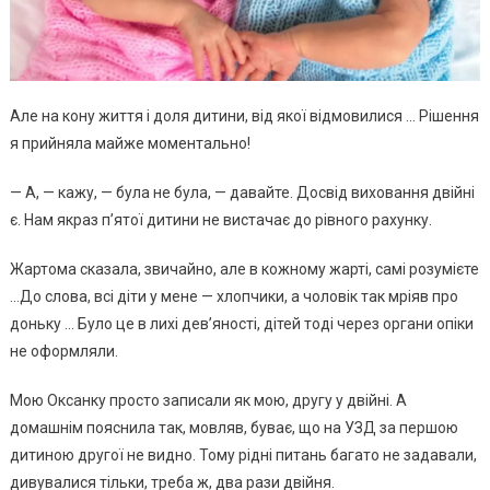
Але на кону життя і доля дитини, від якої відмовилися … Рішення
я прийняла майже моментально!
— А, — кажу, — була не була, — давайте. Досвід виховання двійні
є. Нам якраз п’ятої дитини не вистачає до рівного рахунку.
Жартома сказала, звичайно, але в кожному жарті, самі розумієте
…До слова, всі діти у мене — хлопчики, а чоловік так мріяв про
доньку … Було це в лихі дев’яності, дітей тоді через органи опіки
не оформляли.
Мою Оксанку просто записали як мою, другу у двійні. А
домашнім пояснила так, мовляв, буває, що на УЗД за першою
дитиною другої не видно. Тому рідні питань багато не задавали,
дивувалися тільки, треба ж, два рази двійня.