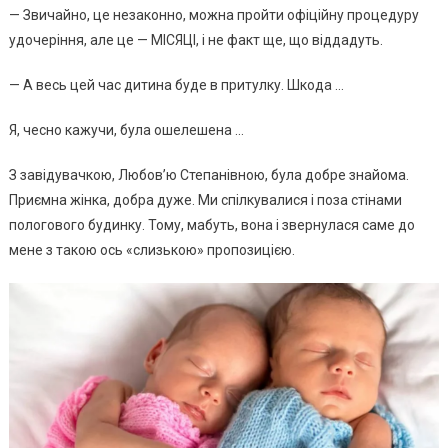
— Звичайно, це незаконно, можна пройти офіційну процедуру
удочеріння, але це — МІСЯЦІ, і не факт ще, що віддадуть.
— А весь цей час дитина буде в притулку. Шкода …
Я, чесно кажучи, була ошелешена …
З завідувачкою, Любов’ю Степанівною, була добре знайома.
Приємна жінка, добра дуже. Ми спілкувалися і поза стінами
пологового будинку. Тому, мабуть, вона і звернулася саме до
мене з такою ось «слизькою» пропозицією.