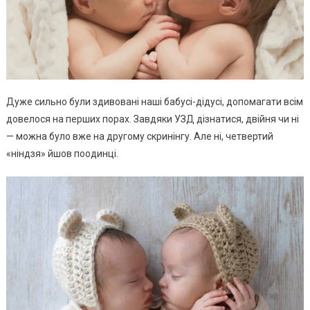
Дуже сильно були здивовані наші бабусі-дідусі, допомагати всім
довелося на перших порах. Завдяки УЗД дізнатися, двійня чи ні
— можна було вже на другому скринінгу. Але ні, четвертий
«ніндзя» йшов поодинці.