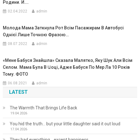
Родини. И….
02.04.2022
admin
Молода Мама Заткнула Рот Всім Пасажирам В Автобусі
Однієї Лише Точною Фразою…
08.07.2022
admin
«Мене Бабуся Знайшла» Сказала Малятко, Яку Шук Али Всім
Селом. Мама Була В Աоці, Адже Бабуся По Мер Ла 10 Років
Тому. ФОТО
06.08.2021
admin
LATEST
The Warmth That Brings Life Back
19.04.2026
You hid the truth… but your little daughter said it out loud
17.04.2026
They had everything… except happiness.