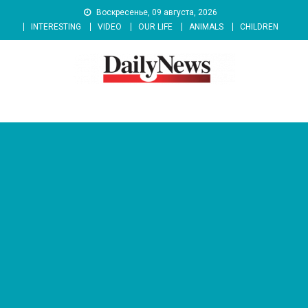
Skip
Воскресенье, 09 августа, 2026
to
INTERESTING
VIDEO
OUR LIFE
ANIMALS
CHILDREN
content
News 92 Daily
No.1 News Portal