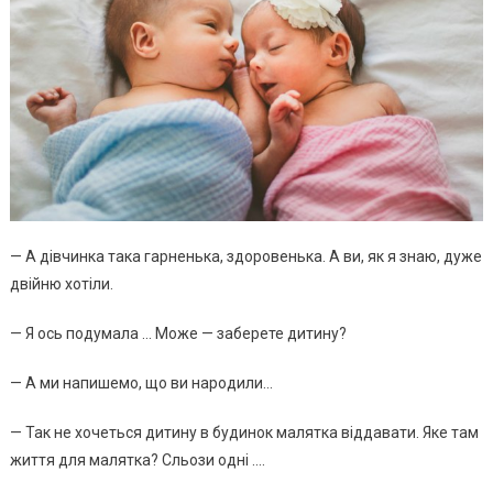
— А дівчинка така гарненька, здоровенька. А ви, як я знаю, дуже
двійню хотіли.
— Я ось подумала … Може — заберете дитину?
— А ми напишемо, що ви народили…
— Так не хочеться дитину в будинок малятка віддавати. Яке там
життя для малятка? Сльози одні ….