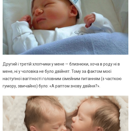
Другий і третій хлопчики у мене — близнюки, хоча в роду ні в
мене, ні у чоловіка не було двійнят. Тому за фактом моєї
наступної вагітності головним сімейним питанням (з часткою
гумору, звичайно) було: «А раптом знову двійня?».