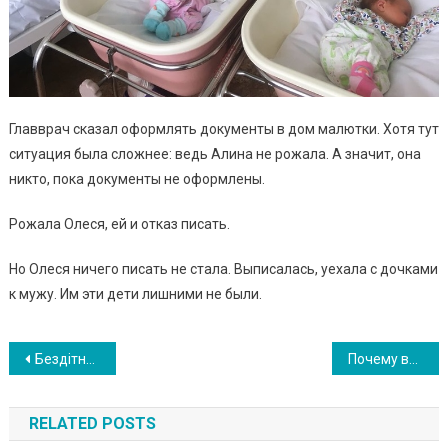
Главврач сказал оформлять документы в дом малютки. Хотя тут
ситуация была сложнее: ведь Алина не рожала. А значит, она
никто, пока документы не оформлены.
Рожала Олеся, ей и отказ писать.
Но Олеся ничего писать не стала. Выписалась, уехала с дочками
к мужу. Им эти дети лишними не были.
Навигация
Бездітне подружжя вирішило всиновити трійню, але раптово стали батьками 6-х дітей. ФОТО
Почему все должны оплачивать хотелки женщины, которая размножаться научилась, а заработать для детей-нет
по
RELATED POSTS
записям