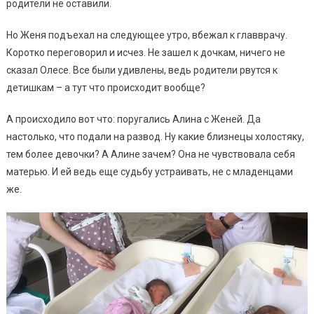
родители не оставили.
Но Женя подъехал на следующее утро, вбежал к главврачу.
Коротко переговорил и исчез. Не зашел к дочкам, ничего не
сказал Олесе. Все были удивлены, ведь родители рвутся к
детишкам – а тут что происходит вообще?
А происходило вот что: поругались Алина с Женей. Да
настолько, что подали на развод. Ну какие близнецы холостяку,
тем более девочки? А Алине зачем? Она не чувствовала себя
матерью. И ей ведь еще судьбу устраивать, не с младенцами
же.