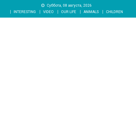
Skip
Суббота, 08 августа, 2026
to
INTERESTING
VIDEO
OUR LIFE
ANIMALS
CHILDREN
content