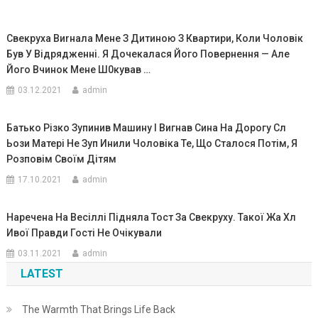
Свекруха Виrнала Мене З Дитиною З Квартири, Коли Чоловік
Був У Відрядженні. Я Дочекалася Його Повернення — Але
Його Вчинок Мене Ш0кував …
03.12.2021
admin
Батько Різко Зупинив Машину І Вигнав Сина На Дорогу Сл
Ьози Матері Не Зуп Инили Чоловіка Те, Що Сталося Потім, Я
Розповім Своїм Дітям
17.10.2021
admin
Наречена На Весіллі Підняла Тост За Свекруху. Такої Жа Хл
Ивої Правди Гості Не Очікували
03.11.2021
admin
LATEST
The Warmth That Brings Life Back