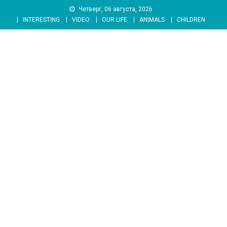
Skip
Четверг, 06 августа, 2026
to
INTERESTING
VIDEO
OUR LIFE
ANIMALS
CHILDREN
content