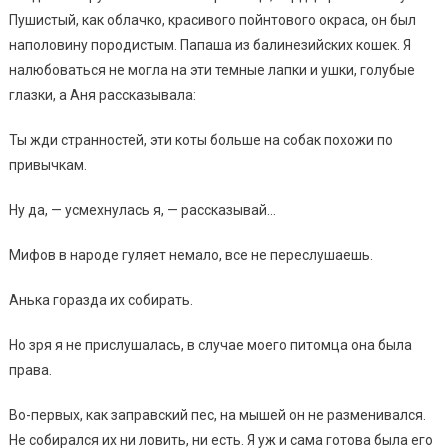
Пушистый, как облачко, красивого пойнтового окраса, он был
наполовину породистым. Папаша из балинезийских кошек. Я
налюбоваться не могла на эти темные лапки и ушки, голубые
глазки, а Аня рассказывала:
Ты жди странностей, эти коты больше на собак похожи по
привычкам.
Ну да, — усмехнулась я, — рассказывай…
Мифов в народе гуляет немало, все не переслушаешь.
Анька горазда их собирать.
Но зря я не прислушалась, в случае моего питомца она была
права.
Во-первых, как заправский пес, на мышей он не разменивался.
Не собирался их ни ловить, ни есть. Я уж и сама готова была его