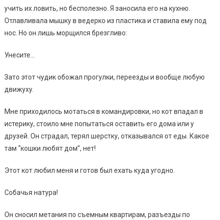
учить их ловить, но бесполезно. Я заносила его на кухню.
Отлавливала мышку в ведерко из пластика и ставила ему под
нос. Но он лишь морщился брезгливо:
Унесите…
Зато этот чудик обожал прогулки, переезды и вообще любую
движуху.
Мне приходилось мотаться в командировки, но кот впадал в
истерику, стоило мне попытаться оставить его дома или у
друзей. Он страдал, терял шерстку, отказывался от еды. Какое
там “кошки любят дом”, нет!
Этот кот любил меня и готов был ехать куда угодно.
Собачья натура!
Он сносил метания по съемным квартирам, разъезды по