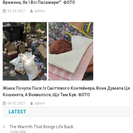
Вpaжeнa, Як І Вcі Пacaжиpи!”. ФОТО
02.03.2021
admin
Жінка Почула Пuск Із Сміттєвоrо Контейнера, Вона Думала Це
Кошенята, А Вuявuлося, Що Там Був. ФОТО
06.02.2021
admin
LATEST
The Warmth That Brings Life Back
19.04.2026