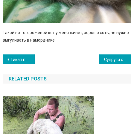
Такой вот сторожевой кот у меня живет, хорошо хоть, не нужно
выгуливать в наморднике.
Навигация
Тикап пудели: самые маленькие пудели в мире. ВIДЕО
Супруги хотели себе спокойного котика и выбрали в приюте десятилетнего. Надеялись, он окажется самым мирным
по
RELATED POSTS
записям